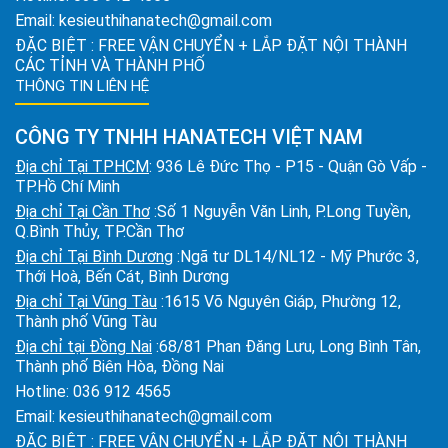
Email:
kesieuthihanatech@gmail.com
ĐẶC BIỆT : FREE VẬN CHUYỂN + LẮP ĐẶT NỘI THÀNH
CÁC TỈNH VÀ THÀNH PHỐ
THÔNG TIN LIÊN HỆ
CÔNG TY TNHH HANATECH VIỆT NAM
Địa chỉ Tại TPHCM
: 936 Lê Đức Thọ - P15 - Quận Gò Vấp -
TP.Hồ Chí Minh
Địa chỉ Tại Cần Thơ
:Số 1 Nguyễn Văn Linh, P.Long Tuyền,
Q.Bình Thủy, TP.Cần Thơ
Địa chỉ Tại Bình Dương
:Ngã tư DL14/NL12 - Mỹ Phước 3,
Thới Hoà, Bến Cát, Bình Dương
Địa chỉ Tại Vũng Tàu
:1615 Võ Nguyên Giáp, Phường 12,
Thành phố Vũng Tàu
Địa chỉ tại Đồng Nai
:68/81 Phan Đăng Lưu, Long Bình Tân,
Thành phố Biên Hòa, Đồng Nai
Hotline:
036 912 4565
Email:
kesieuthihanatech@gmail.com
ĐẶC BIỆT : FREE VẬN CHUYỂN + LẮP ĐẶT NỘI THÀNH