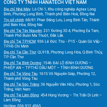
CÔNG TY TNHH HANATECH VIỆT NAM
Địa chỉ Nhà Máy
:Lô CN-1, Khu công nghiệp Agtex Long
Bình, Phường Long Bình, Thành phố Biên Hoà, Đồng Nai
Trụ sở chính
:68/81 Phan Đăng Lưu, Long Bình Tân, Thành
phố Biên Hòa, Đồng Nai
Địa chỉ Tại Tây Nguyên
: 231 Đường 30.4, Phường Ea Tam,
Thành Phố Buôn Ma Thuột, Đắk Lắk
Địa chỉ Tại TPHCM
: 936 Lê Đức Thọ - P15 - Quận Gò Vấp -
TP.Hồ Chí Minh
Địa chỉ Tại Cần Thơ
: QL91B, Phường Long Hòa, Q.Bình Thủy,
TP. Cần Thơ
Địa chỉ Tại Bình Dương
:1546 ĐẠI LỘ BÌNH DƯƠNG –
P.HIỆP AN – TP.THỦ DẦU MỘT – TỈNH BÌNH DƯƠNG
Địa chỉ Tại Vũng Tàu
:1615 Võ Nguyên Giáp, Phường 12,
Thành phố Vũng Tàu
Địa chỉ Tại Sóc Trăng
:36 Nguyễn Văn Hữu, Phường 1, Sóc
Trăng, Việt Nam
Địa chỉ Tại Lâm Đồng
:454 Hùng Vương – Thị Trấn Di Linh –
Lâm Đồng
Hotline:
036 912 4565