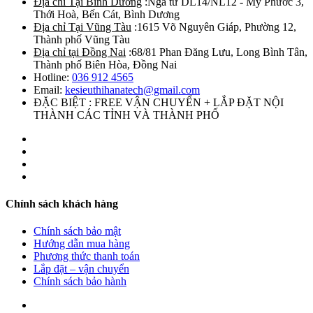
Địa chỉ Tại Bình Dương
:Ngã tư DL14/NL12 - Mỹ Phước 3,
Thới Hoà, Bến Cát, Bình Dương
Địa chỉ Tại Vũng Tàu
:1615 Võ Nguyên Giáp, Phường 12,
Thành phố Vũng Tàu
Địa chỉ tại Đồng Nai
:68/81 Phan Đăng Lưu, Long Bình Tân,
Thành phố Biên Hòa, Đồng Nai
Hotline:
036 912 4565
Email:
kesieuthihanatech@gmail.com
ĐẶC BIỆT : FREE VẬN CHUYỂN + LẮP ĐẶT NỘI
THÀNH CÁC TỈNH VÀ THÀNH PHỐ
Chính sách khách hàng
Chính sách bảo mật
Hướng dẫn mua hàng
Phương thức thanh toán
Lắp đặt – vận chuyển
Chính sách bảo hành