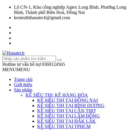
Lô CN-1, Khu công nghiệp Agtex Long Bình, Phường Long
Bình, Thành phố Biên Hoà, Đồng Nai
kesieuthihanatech@gmail.com
Hotline tư vấn hỗ trợ
0369124565
MENU
MENU
Trang chủ
Giới thiệu
Sản phẩm
KỆ SIÊU THỊ, KỆ HÀNG HÓA
KỆ SIÊU THỊ TẠI ĐỒNG NAI
KỆ SIÊU THỊ TẠI BÌNH DƯƠNG
KỆ SIÊU THỊ TẠI CẦN THƠ
KỆ SIÊU THỊ TẠI LÂM ĐỒNG
KỆ SIÊU THỊ TẠI ĐẮK LẮK
KỆ SIÊU THỊ TẠI TPHCM