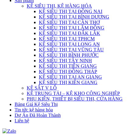
Sản phẩm
KỆ SIÊU THỊ, KỆ HÀNG HÓA
KỆ SIÊU THỊ TẠI ĐỒNG NAI
KỆ SIÊU THỊ TẠI BÌNH DƯƠNG
KỆ SIÊU THỊ TẠI CẦN THƠ
KỆ SIÊU THỊ TẠI LÂM ĐỒNG
KỆ SIÊU THỊ TẠI ĐẮK LẮK
KỆ SIÊU THỊ TẠI TPHCM
KỆ SIÊU THỊ TẠI LONG AN
KỆ SIÊU THỊ TẠI VŨNG TÀU
KỆ SIÊU THỊ BÌNH PHƯỚC
KỆ SIÊU THỊ TÂY NINH
KỆ SIÊU THỊ TIỀN GIANG
KỆ SIÊU THỊ ĐỒNG THÁP
KỆ SIÊU THỊ TẠI AN GIANG
KỆ SIÊU THỊ KIÊN GIANG
KỆ SẮT V LỖ
KỆ TRUNG TẢI – KỆ KHO CÔNG NGHIỆP
PHỤ KIỆN, THIẾT BỊ SIÊU THỊ, CỬA HÀNG
Bảng Giá Kệ Siêu Thị
Tin tức kệ hàng hóa
Dự Án Đã Hoàn Thành
Liên hệ