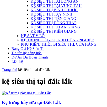
KỆ SIÊU THỊ TẠI LONG AN
KỆ SIÊU THỊ TẠI VŨNG TÀU
KỆ SIÊU THỊ BÌNH PHƯỚC
KỆ SIÊU THỊ TÂY NINH
KỆ SIÊU THỊ TIỀN GIANG
KỆ SIÊU THỊ ĐỒNG THÁP
KỆ SIÊU THỊ TẠI AN GIANG
KỆ SIÊU THỊ KIÊN GIANG
KỆ SẮT V LỖ
KỆ TRUNG TẢI - KỆ KHO CÔNG NGHIỆP
PHỤ KIỆN, THIẾT BỊ SIÊU THỊ, CỬA HÀNG
Bảng Giá Kệ Siêu Thị
Tin tức kệ hàng hóa
Dự Án Đã Hoàn Thành
Liên hệ
Trang chủ
kệ siêu thị tại đắk lắk
kệ siêu thị tại đắk lắk
Kệ trưng bày sữa tại Đắk Lắk