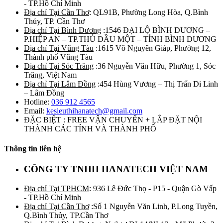
- TP.Hồ Chí Minh
Địa chỉ Tại Cần Thơ
: QL91B, Phường Long Hòa, Q.Bình
Thủy, TP. Cần Thơ
Địa chỉ Tại Bình Dương
:1546 ĐẠI LỘ BÌNH DƯƠNG –
P.HIỆP AN – TP.THỦ DẦU MỘT – TỈNH BÌNH DƯƠNG
Địa chỉ Tại Vũng Tàu
:1615 Võ Nguyên Giáp, Phường 12,
Thành phố Vũng Tàu
Địa chỉ Tại Sóc Trăng
:36 Nguyễn Văn Hữu, Phường 1, Sóc
Trăng, Việt Nam
Địa chỉ Tại Lâm Đồng
:454 Hùng Vương – Thị Trấn Di Linh
– Lâm Đồng
Hotline:
036 912 4565
Email:
kesieuthihanatech@gmail.com
ĐẶC BIỆT : FREE VẬN CHUYỂN + LẮP ĐẶT NỘI
THÀNH CÁC TỈNH VÀ THÀNH PHỐ
Thông tin liên hệ
CÔNG TY TNHH HANATECH VIỆT NAM
Địa chỉ Tại TPHCM
: 936 Lê Đức Thọ - P15 - Quận Gò Vấp
- TP.Hồ Chí Minh
Địa chỉ Tại Cần Thơ
:Số 1 Nguyễn Văn Linh, P.Long Tuyền,
Q.Bình Thủy, TP.Cần Thơ