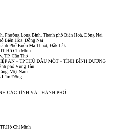
h, Phường Long Bình, Thành phố Biên Hoà, Đồng Nai
hố Biên Hòa, Đồng Nai
Thành Phố Buôn Ma Thuột, Đắk Lắk
 TP.Hồ Chí Minh
y, TP. Cần Thơ
HIỆP AN – TP.THỦ DẦU MỘT – TỈNH BÌNH DƯƠNG
ành phố Vũng Tàu
răng, Việt Nam
 – Lâm Đồng
ÀNH CÁC TỈNH VÀ THÀNH PHỐ
 TP.Hồ Chí Minh