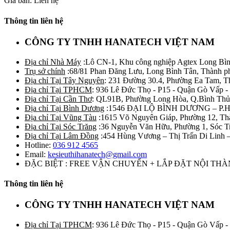
Giá bán: Liên hệ
Thông tin liên hệ
CÔNG TY TNHH HANATECH VIỆT NAM
Địa chỉ Nhà Máy
:Lô CN-1, Khu công nghiệp Agtex Long Bìn
Trụ sở chính
:68/81 Phan Đăng Lưu, Long Bình Tân, Thành p
Địa chỉ Tại Tây Nguyên
: 231 Đường 30.4, Phường Ea Tam, 
Địa chỉ Tại TPHCM
: 936 Lê Đức Thọ - P15 - Quận Gò Vấp -
Địa chỉ Tại Cần Thơ
: QL91B, Phường Long Hòa, Q.Bình Thủ
Địa chỉ Tại Bình Dương
:1546 ĐẠI LỘ BÌNH DƯƠNG – P.
Địa chỉ Tại Vũng Tàu
:1615 Võ Nguyên Giáp, Phường 12, Th
Địa chỉ Tại Sóc Trăng
:36 Nguyễn Văn Hữu, Phường 1, Sóc T
Địa chỉ Tại Lâm Đồng
:454 Hùng Vương – Thị Trấn Di Linh
Hotline:
036 912 4565
Email:
kesieuthihanatech@gmail.com
ĐẶC BIỆT : FREE VẬN CHUYỂN + LẮP ĐẶT NỘI TH
Thông tin liên hệ
CÔNG TY TNHH HANATECH VIỆT NAM
Địa chỉ Tại TPHCM
: 936 Lê Đức Thọ - P15 - Quận Gò Vấp -