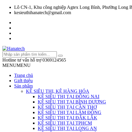
Lô CN-1, Khu công nghiệp Agtex Long Bình, Phường Long B
kesieuthihanatech@gmail.com
Hotline tư vấn hỗ trợ
0369124565
MENU
MENU
Trang chủ
Giới thiệu
Sản phẩm
KỆ SIÊU THỊ, KỆ HÀNG HÓA
KỆ SIÊU THỊ TẠI ĐỒNG NAI
KỆ SIÊU THỊ TẠI BÌNH DƯƠNG
KỆ SIÊU THỊ TẠI CẦN THƠ
KỆ SIÊU THỊ TẠI LÂM ĐỒNG
KỆ SIÊU THỊ TẠI ĐẮK LẮK
KỆ SIÊU THỊ TẠI TPHCM
KỆ SIÊU THỊ TẠI LONG AN