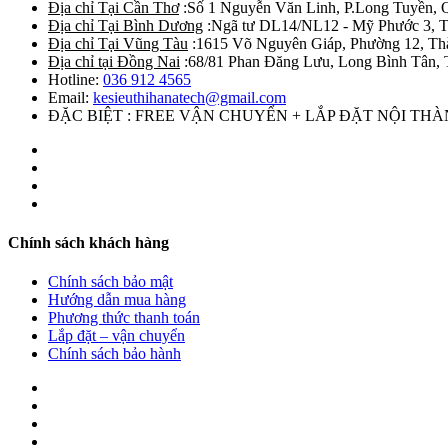
Địa chỉ Tại Cần Thơ
:Số 1 Nguyễn Văn Linh, P.Long Tuyền, 
Địa chỉ Tại Bình Dương
:Ngã tư DL14/NL12 - Mỹ Phước 3, T
Địa chỉ Tại Vũng Tàu
:1615 Võ Nguyên Giáp, Phường 12, Th
Địa chỉ tại Đồng Nai
:68/81 Phan Đăng Lưu, Long Bình Tân, 
Hotline:
036 912 4565
Email:
kesieuthihanatech@gmail.com
ĐẶC BIỆT : FREE VẬN CHUYỂN + LẮP ĐẶT NỘI TH
Chính sách khách hàng
Chính sách bảo mật
Hướng dẫn mua hàng
Phương thức thanh toán
Lắp đặt – vận chuyển
Chính sách bảo hành