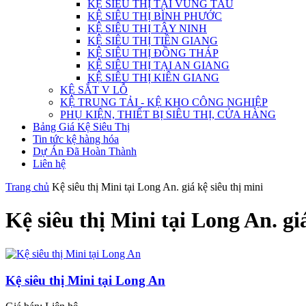
KỆ SIÊU THỊ TẠI VŨNG TÀU
KỆ SIÊU THỊ BÌNH PHƯỚC
KỆ SIÊU THỊ TÂY NINH
KỆ SIÊU THỊ TIỀN GIANG
KỆ SIÊU THỊ ĐỒNG THÁP
KỆ SIÊU THỊ TẠI AN GIANG
KỆ SIÊU THỊ KIÊN GIANG
KỆ SẮT V LỖ
KỆ TRUNG TẢI - KỆ KHO CÔNG NGHIỆP
PHỤ KIỆN, THIẾT BỊ SIÊU THỊ, CỬA HÀNG
Bảng Giá Kệ Siêu Thị
Tin tức kệ hàng hóa
Dự Án Đã Hoàn Thành
Liên hệ
Trang chủ
Kệ siêu thị Mini tại Long An. giá kệ siêu thị mini
Kệ siêu thị Mini tại Long An. giá
Kệ siêu thị Mini tại Long An