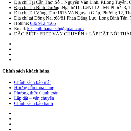
Địa chỉ Tại Cần Thơ
:Số 1 Nguyễn Văn Linh, P.Long Tuyền, 
Địa chỉ Tại Bình Dương
:Ngã tư DL14/NL12 - Mỹ Phước 3, T
Địa chỉ Tại Vũng Tàu
:1615 Võ Nguyên Giáp, Phường 12, Th
Địa chỉ tại Đồng Nai
:68/81 Phan Đăng Lưu, Long Bình Tân, 
Hotline:
036 912 4565
Email:
kesieuthihanatech@gmail.com
ĐẶC BIỆT : FREE VẬN CHUYỂN + LẮP ĐẶT NỘI TH
Chính sách khách hàng
Chính sách bảo mật
Hướng dẫn mua hàng
Phương thức thanh toán
Lắp đặt – vận chuyển
Chính sách bảo hành