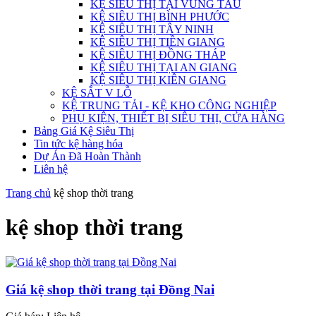
KỆ SIÊU THỊ TẠI VŨNG TÀU
KỆ SIÊU THỊ BÌNH PHƯỚC
KỆ SIÊU THỊ TÂY NINH
KỆ SIÊU THỊ TIỀN GIANG
KỆ SIÊU THỊ ĐỒNG THÁP
KỆ SIÊU THỊ TẠI AN GIANG
KỆ SIÊU THỊ KIÊN GIANG
KỆ SẮT V LỖ
KỆ TRUNG TẢI - KỆ KHO CÔNG NGHIỆP
PHỤ KIỆN, THIẾT BỊ SIÊU THỊ, CỬA HÀNG
Bảng Giá Kệ Siêu Thị
Tin tức kệ hàng hóa
Dự Án Đã Hoàn Thành
Liên hệ
Trang chủ
kệ shop thời trang
kệ shop thời trang
Giá kệ shop thời trang tại Đồng Nai