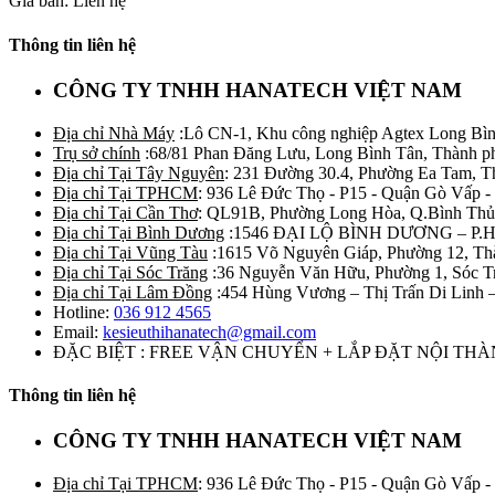
Giá bán: Liên hệ
Thông tin liên hệ
CÔNG TY TNHH HANATECH VIỆT NAM
Địa chỉ Nhà Máy
:Lô CN-1, Khu công nghiệp Agtex Long Bìn
Trụ sở chính
:68/81 Phan Đăng Lưu, Long Bình Tân, Thành p
Địa chỉ Tại Tây Nguyên
: 231 Đường 30.4, Phường Ea Tam, 
Địa chỉ Tại TPHCM
: 936 Lê Đức Thọ - P15 - Quận Gò Vấp -
Địa chỉ Tại Cần Thơ
: QL91B, Phường Long Hòa, Q.Bình Thủ
Địa chỉ Tại Bình Dương
:1546 ĐẠI LỘ BÌNH DƯƠNG – P.
Địa chỉ Tại Vũng Tàu
:1615 Võ Nguyên Giáp, Phường 12, Th
Địa chỉ Tại Sóc Trăng
:36 Nguyễn Văn Hữu, Phường 1, Sóc T
Địa chỉ Tại Lâm Đồng
:454 Hùng Vương – Thị Trấn Di Linh
Hotline:
036 912 4565
Email:
kesieuthihanatech@gmail.com
ĐẶC BIỆT : FREE VẬN CHUYỂN + LẮP ĐẶT NỘI TH
Thông tin liên hệ
CÔNG TY TNHH HANATECH VIỆT NAM
Địa chỉ Tại TPHCM
: 936 Lê Đức Thọ - P15 - Quận Gò Vấp -