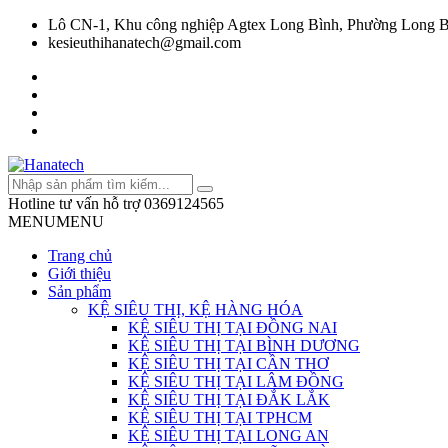
Lô CN-1, Khu công nghiệp Agtex Long Bình, Phường Long B
kesieuthihanatech@gmail.com
Hotline tư vấn hỗ trợ
0369124565
MENU
MENU
Trang chủ
Giới thiệu
Sản phẩm
KỆ SIÊU THỊ, KỆ HÀNG HÓA
KỆ SIÊU THỊ TẠI ĐỒNG NAI
KỆ SIÊU THỊ TẠI BÌNH DƯƠNG
KỆ SIÊU THỊ TẠI CẦN THƠ
KỆ SIÊU THỊ TẠI LÂM ĐỒNG
KỆ SIÊU THỊ TẠI ĐẮK LẮK
KỆ SIÊU THỊ TẠI TPHCM
KỆ SIÊU THỊ TẠI LONG AN