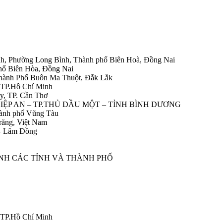
h, Phường Long Bình, Thành phố Biên Hoà, Đồng Nai
hố Biên Hòa, Đồng Nai
Thành Phố Buôn Ma Thuột, Đắk Lắk
 TP.Hồ Chí Minh
y, TP. Cần Thơ
HIỆP AN – TP.THỦ DẦU MỘT – TỈNH BÌNH DƯƠNG
ành phố Vũng Tàu
răng, Việt Nam
 – Lâm Đồng
ÀNH CÁC TỈNH VÀ THÀNH PHỐ
 TP.Hồ Chí Minh