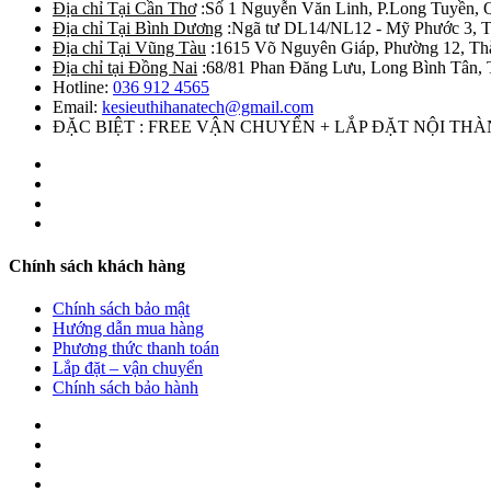
Địa chỉ Tại Cần Thơ
:Số 1 Nguyễn Văn Linh, P.Long Tuyền, 
Địa chỉ Tại Bình Dương
:Ngã tư DL14/NL12 - Mỹ Phước 3, T
Địa chỉ Tại Vũng Tàu
:1615 Võ Nguyên Giáp, Phường 12, Th
Địa chỉ tại Đồng Nai
:68/81 Phan Đăng Lưu, Long Bình Tân, 
Hotline:
036 912 4565
Email:
kesieuthihanatech@gmail.com
ĐẶC BIỆT : FREE VẬN CHUYỂN + LẮP ĐẶT NỘI TH
Chính sách khách hàng
Chính sách bảo mật
Hướng dẫn mua hàng
Phương thức thanh toán
Lắp đặt – vận chuyển
Chính sách bảo hành