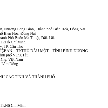
h, Phường Long Bình, Thành phố Biên Hoà, Đồng Nai
hố Biên Hòa, Đồng Nai
Thành Phố Buôn Ma Thuột, Đắk Lắk
 TP.Hồ Chí Minh
y, TP. Cần Thơ
HIỆP AN – TP.THỦ DẦU MỘT – TỈNH BÌNH DƯƠNG
ành phố Vũng Tàu
răng, Việt Nam
 – Lâm Đồng
ÀNH CÁC TỈNH VÀ THÀNH PHỐ
 TP.Hồ Chí Minh