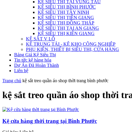
KỆ SIÊU THỊ TẠI VŨNG TÀU
KỆ SIÊU THỊ BÌNH PHƯỚC
KỆ SIÊU THỊ TÂY NINH
KỆ SIÊU THỊ TIỀN GIANG
KỆ SIÊU THỊ ĐỒNG THÁP
KỆ SIÊU THỊ TẠI AN GIANG
KỆ SIÊU THỊ KIÊN GIANG
KỆ SẮT V LỖ
KỆ TRUNG TẢI - KỆ KHO CÔNG NGHIỆP
PHỤ KIỆN, THIẾT BỊ SIÊU THỊ, CỬA HÀNG
Bảng Giá Kệ Siêu Thị
Tin tức kệ hàng hóa
Dự Án Đã Hoàn Thành
Liên hệ
Trang chủ
kệ sắt treo quần áo shop thời trang bình phước
kệ sắt treo quần áo shop thời t
Kệ cửa hàng thời trang tại Bình Phước