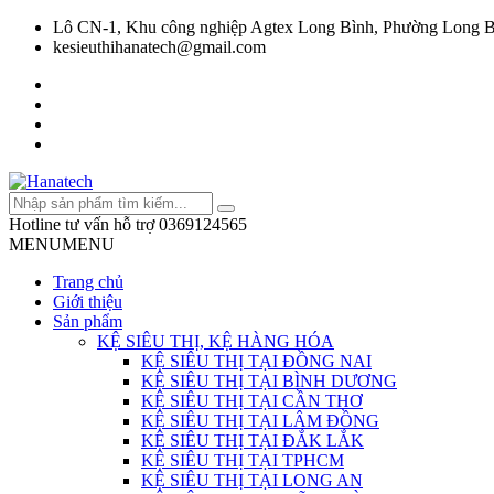
Lô CN-1, Khu công nghiệp Agtex Long Bình, Phường Long B
kesieuthihanatech@gmail.com
Hotline tư vấn hỗ trợ
0369124565
MENU
MENU
Trang chủ
Giới thiệu
Sản phẩm
KỆ SIÊU THỊ, KỆ HÀNG HÓA
KỆ SIÊU THỊ TẠI ĐỒNG NAI
KỆ SIÊU THỊ TẠI BÌNH DƯƠNG
KỆ SIÊU THỊ TẠI CẦN THƠ
KỆ SIÊU THỊ TẠI LÂM ĐỒNG
KỆ SIÊU THỊ TẠI ĐẮK LẮK
KỆ SIÊU THỊ TẠI TPHCM
KỆ SIÊU THỊ TẠI LONG AN