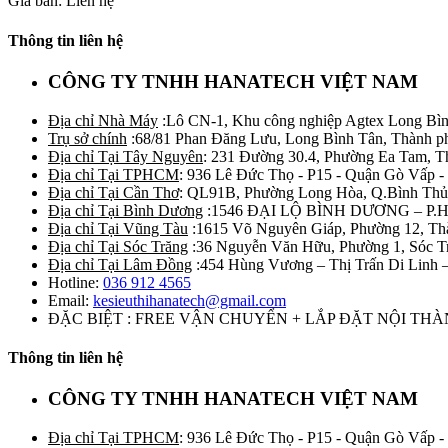
Giá bán: Liên hệ
Thông tin liên hệ
CÔNG TY TNHH HANATECH VIỆT NAM
Địa chỉ Nhà Máy
:Lô CN-1, Khu công nghiệp Agtex Long Bìn
Trụ sở chính
:68/81 Phan Đăng Lưu, Long Bình Tân, Thành p
Địa chỉ Tại Tây Nguyên
: 231 Đường 30.4, Phường Ea Tam, 
Địa chỉ Tại TPHCM
: 936 Lê Đức Thọ - P15 - Quận Gò Vấp -
Địa chỉ Tại Cần Thơ
: QL91B, Phường Long Hòa, Q.Bình Thủ
Địa chỉ Tại Bình Dương
:1546 ĐẠI LỘ BÌNH DƯƠNG – P.
Địa chỉ Tại Vũng Tàu
:1615 Võ Nguyên Giáp, Phường 12, Th
Địa chỉ Tại Sóc Trăng
:36 Nguyễn Văn Hữu, Phường 1, Sóc T
Địa chỉ Tại Lâm Đồng
:454 Hùng Vương – Thị Trấn Di Linh
Hotline:
036 912 4565
Email:
kesieuthihanatech@gmail.com
ĐẶC BIỆT : FREE VẬN CHUYỂN + LẮP ĐẶT NỘI TH
Thông tin liên hệ
CÔNG TY TNHH HANATECH VIỆT NAM
Địa chỉ Tại TPHCM
: 936 Lê Đức Thọ - P15 - Quận Gò Vấp -