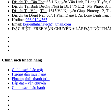
Địa chỉ Tại Cần Thơ
:Số 1 Nguyễn Văn Linh, P.Long Tuyền, 
Địa chỉ Tại Bình Dương
:Ngã tư DL14/NL12 - Mỹ Phước 3, T
Địa chỉ Tại Vũng Tàu
:1615 Võ Nguyên Giáp, Phường 12, Th
Địa chỉ tại Đồng Nai
:68/81 Phan Đăng Lưu, Long Bình Tân, 
Hotline:
036 912 4565
Email:
kesieuthihanatech@gmail.com
ĐẶC BIỆT : FREE VẬN CHUYỂN + LẮP ĐẶT NỘI TH
Chính sách khách hàng
Chính sách bảo mật
Hướng dẫn mua hàng
Phương thức thanh toán
Lắp đặt – vận chuyển
Chính sách bảo hành