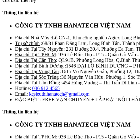
Giá bán: Liên hệ
Thông tin liên hệ
CÔNG TY TNHH HANATECH VIỆT NAM
Địa chỉ Nhà Máy
:Lô CN-1, Khu công nghiệp Agtex Long Bìn
Trụ sở chính
:68/81 Phan Đăng Lưu, Long Bình Tân, Thành p
Địa chỉ Tại Tây Nguyên
: 231 Đường 30.4, Phường Ea Tam, 
Địa chỉ Tại TPHCM
: 936 Lê Đức Thọ - P15 - Quận Gò Vấp -
Địa chỉ Tại Cần Thơ
: QL91B, Phường Long Hòa, Q.Bình Thủ
Địa chỉ Tại Bình Dương
:1546 ĐẠI LỘ BÌNH DƯƠNG – P.
Địa chỉ Tại Vũng Tàu
:1615 Võ Nguyên Giáp, Phường 12, Th
Địa chỉ Tại Sóc Trăng
:36 Nguyễn Văn Hữu, Phường 1, Sóc T
Địa chỉ Tại Lâm Đồng
:454 Hùng Vương – Thị Trấn Di Linh
Hotline:
036 912 4565
Email:
kesieuthihanatech@gmail.com
ĐẶC BIỆT : FREE VẬN CHUYỂN + LẮP ĐẶT NỘI TH
Thông tin liên hệ
CÔNG TY TNHH HANATECH VIỆT NAM
Địa chỉ Tại TPHCM
: 936 Lê Đức Thọ - P15 - Quận Gò Vấp -