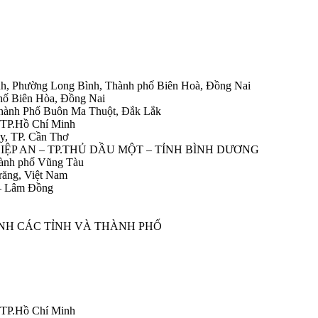
h, Phường Long Bình, Thành phố Biên Hoà, Đồng Nai
hố Biên Hòa, Đồng Nai
Thành Phố Buôn Ma Thuột, Đắk Lắk
 TP.Hồ Chí Minh
y, TP. Cần Thơ
HIỆP AN – TP.THỦ DẦU MỘT – TỈNH BÌNH DƯƠNG
ành phố Vũng Tàu
răng, Việt Nam
 – Lâm Đồng
ÀNH CÁC TỈNH VÀ THÀNH PHỐ
 TP.Hồ Chí Minh