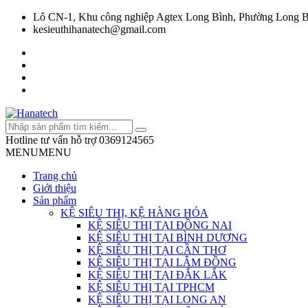
Lô CN-1, Khu công nghiệp Agtex Long Bình, Phường Long B
kesieuthihanatech@gmail.com
Hotline tư vấn hỗ trợ
0369124565
MENU
MENU
Trang chủ
Giới thiệu
Sản phẩm
KỆ SIÊU THỊ, KỆ HÀNG HÓA
KỆ SIÊU THỊ TẠI ĐỒNG NAI
KỆ SIÊU THỊ TẠI BÌNH DƯƠNG
KỆ SIÊU THỊ TẠI CẦN THƠ
KỆ SIÊU THỊ TẠI LÂM ĐỒNG
KỆ SIÊU THỊ TẠI ĐẮK LẮK
KỆ SIÊU THỊ TẠI TPHCM
KỆ SIÊU THỊ TẠI LONG AN