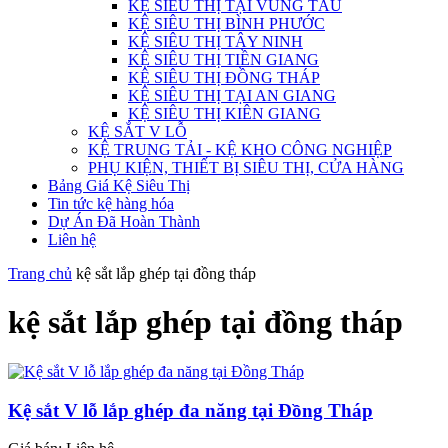
KỆ SIÊU THỊ TẠI VŨNG TÀU
KỆ SIÊU THỊ BÌNH PHƯỚC
KỆ SIÊU THỊ TÂY NINH
KỆ SIÊU THỊ TIỀN GIANG
KỆ SIÊU THỊ ĐỒNG THÁP
KỆ SIÊU THỊ TẠI AN GIANG
KỆ SIÊU THỊ KIÊN GIANG
KỆ SẮT V LỖ
KỆ TRUNG TẢI - KỆ KHO CÔNG NGHIỆP
PHỤ KIỆN, THIẾT BỊ SIÊU THỊ, CỬA HÀNG
Bảng Giá Kệ Siêu Thị
Tin tức kệ hàng hóa
Dự Án Đã Hoàn Thành
Liên hệ
Trang chủ
kệ sắt lắp ghép tại đồng tháp
kệ sắt lắp ghép tại đồng tháp
Kệ sắt V lỗ lắp ghép đa năng tại Đồng Tháp