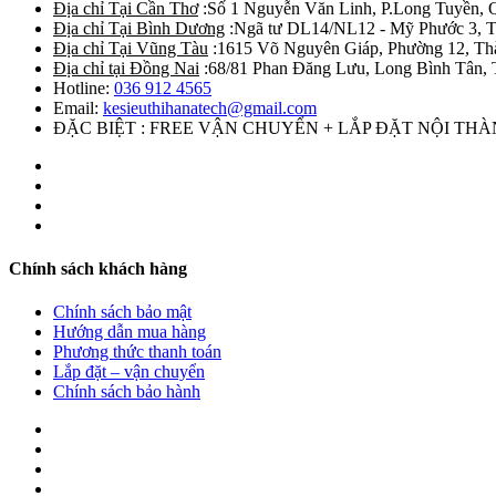
Địa chỉ Tại Cần Thơ
:Số 1 Nguyễn Văn Linh, P.Long Tuyền, 
Địa chỉ Tại Bình Dương
:Ngã tư DL14/NL12 - Mỹ Phước 3, T
Địa chỉ Tại Vũng Tàu
:1615 Võ Nguyên Giáp, Phường 12, Th
Địa chỉ tại Đồng Nai
:68/81 Phan Đăng Lưu, Long Bình Tân, 
Hotline:
036 912 4565
Email:
kesieuthihanatech@gmail.com
ĐẶC BIỆT : FREE VẬN CHUYỂN + LẮP ĐẶT NỘI TH
Chính sách khách hàng
Chính sách bảo mật
Hướng dẫn mua hàng
Phương thức thanh toán
Lắp đặt – vận chuyển
Chính sách bảo hành