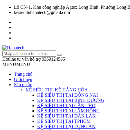
Lô CN-1, Khu công nghiệp Agtex Long Bình, Phường Long B
kesieuthihanatech@gmail.com
Hotline tư vấn hỗ trợ
0369124565
MENU
MENU
Trang chủ
Giới thiệu
Sản phẩm
KỆ SIÊU THỊ, KỆ HÀNG HÓA
KỆ SIÊU THỊ TẠI ĐỒNG NAI
KỆ SIÊU THỊ TẠI BÌNH DƯƠNG
KỆ SIÊU THỊ TẠI CẦN THƠ
KỆ SIÊU THỊ TẠI LÂM ĐỒNG
KỆ SIÊU THỊ TẠI ĐẮK LẮK
KỆ SIÊU THỊ TẠI TPHCM
KỆ SIÊU THỊ TẠI LONG AN