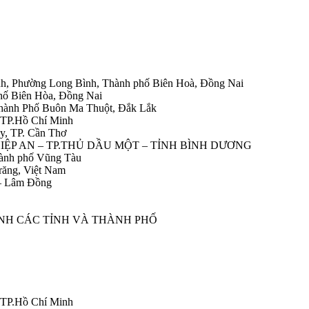
h, Phường Long Bình, Thành phố Biên Hoà, Đồng Nai
hố Biên Hòa, Đồng Nai
Thành Phố Buôn Ma Thuột, Đắk Lắk
 TP.Hồ Chí Minh
y, TP. Cần Thơ
HIỆP AN – TP.THỦ DẦU MỘT – TỈNH BÌNH DƯƠNG
ành phố Vũng Tàu
răng, Việt Nam
 – Lâm Đồng
ÀNH CÁC TỈNH VÀ THÀNH PHỐ
 TP.Hồ Chí Minh