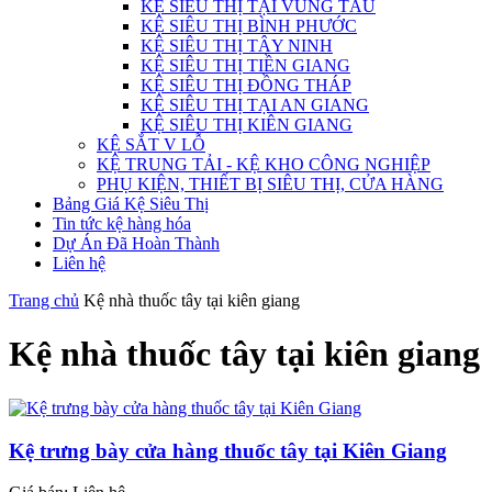
KỆ SIÊU THỊ TẠI VŨNG TÀU
KỆ SIÊU THỊ BÌNH PHƯỚC
KỆ SIÊU THỊ TÂY NINH
KỆ SIÊU THỊ TIỀN GIANG
KỆ SIÊU THỊ ĐỒNG THÁP
KỆ SIÊU THỊ TẠI AN GIANG
KỆ SIÊU THỊ KIÊN GIANG
KỆ SẮT V LỖ
KỆ TRUNG TẢI - KỆ KHO CÔNG NGHIỆP
PHỤ KIỆN, THIẾT BỊ SIÊU THỊ, CỬA HÀNG
Bảng Giá Kệ Siêu Thị
Tin tức kệ hàng hóa
Dự Án Đã Hoàn Thành
Liên hệ
Trang chủ
Kệ nhà thuốc tây tại kiên giang
Kệ nhà thuốc tây tại kiên giang
Kệ trưng bày cửa hàng thuốc tây tại Kiên Giang