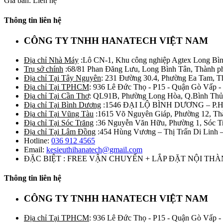
Giá bán: Liên hệ
Thông tin liên hệ
CÔNG TY TNHH HANATECH VIỆT NAM
Địa chỉ Nhà Máy
:Lô CN-1, Khu công nghiệp Agtex Long Bìn
Trụ sở chính
:68/81 Phan Đăng Lưu, Long Bình Tân, Thành p
Địa chỉ Tại Tây Nguyên
: 231 Đường 30.4, Phường Ea Tam, 
Địa chỉ Tại TPHCM
: 936 Lê Đức Thọ - P15 - Quận Gò Vấp -
Địa chỉ Tại Cần Thơ
: QL91B, Phường Long Hòa, Q.Bình Thủ
Địa chỉ Tại Bình Dương
:1546 ĐẠI LỘ BÌNH DƯƠNG – P.
Địa chỉ Tại Vũng Tàu
:1615 Võ Nguyên Giáp, Phường 12, Th
Địa chỉ Tại Sóc Trăng
:36 Nguyễn Văn Hữu, Phường 1, Sóc T
Địa chỉ Tại Lâm Đồng
:454 Hùng Vương – Thị Trấn Di Linh
Hotline:
036 912 4565
Email:
kesieuthihanatech@gmail.com
ĐẶC BIỆT : FREE VẬN CHUYỂN + LẮP ĐẶT NỘI TH
Thông tin liên hệ
CÔNG TY TNHH HANATECH VIỆT NAM
Địa chỉ Tại TPHCM
: 936 Lê Đức Thọ - P15 - Quận Gò Vấp -