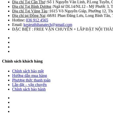
Địa chỉ Tại Cần Thơ
:Số 1 Nguyễn Văn Linh, P.Long Tuyền, 
Địa chỉ Tại Bình Dương
:Ngã tư DL14/NL12 - Mỹ Phước 3, T
Địa chỉ Tại Vũng Tàu
:1615 Võ Nguyên Giáp, Phường 12, Th
Địa chỉ tại Đồng Nai
:68/81 Phan Đăng Lưu, Long Bình Tân, 
Hotline:
036 912 4565
Email:
kesieuthihanatech@gmail.com
ĐẶC BIỆT : FREE VẬN CHUYỂN + LẮP ĐẶT NỘI TH
Chính sách khách hàng
Chính sách bảo mật
Hướng dẫn mua hàng
Phương thức thanh toán
Lắp đặt – vận chuyển
Chính sách bảo hành