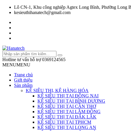
Lô CN-1, Khu công nghiệp Agtex Long Bình, Phường Long B
kesieuthihanatech@gmail.com
Hotline tư vấn hỗ trợ
0369124565
MENU
MENU
Trang chủ
Giới thiệu
Sản phẩm
KỆ SIÊU THỊ, KỆ HÀNG HÓA
KỆ SIÊU THỊ TẠI ĐỒNG NAI
KỆ SIÊU THỊ TẠI BÌNH DƯƠNG
KỆ SIÊU THỊ TẠI CẦN THƠ
KỆ SIÊU THỊ TẠI LÂM ĐỒNG
KỆ SIÊU THỊ TẠI ĐẮK LẮK
KỆ SIÊU THỊ TẠI TPHCM
KỆ SIÊU THỊ TẠI LONG AN