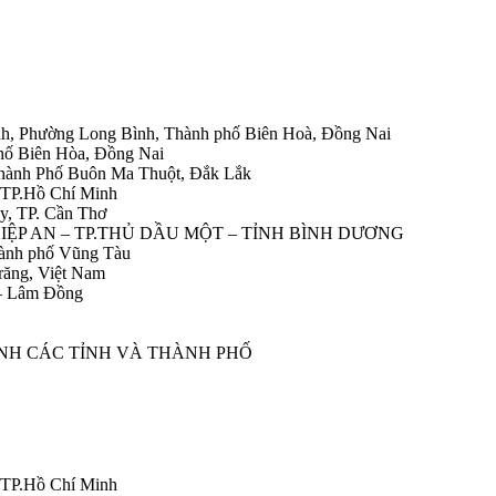
h, Phường Long Bình, Thành phố Biên Hoà, Đồng Nai
hố Biên Hòa, Đồng Nai
Thành Phố Buôn Ma Thuột, Đắk Lắk
 TP.Hồ Chí Minh
y, TP. Cần Thơ
HIỆP AN – TP.THỦ DẦU MỘT – TỈNH BÌNH DƯƠNG
ành phố Vũng Tàu
răng, Việt Nam
 – Lâm Đồng
ÀNH CÁC TỈNH VÀ THÀNH PHỐ
 TP.Hồ Chí Minh