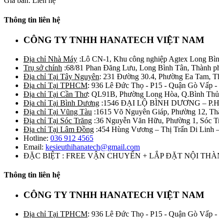
Giá bán: Liên hệ
Thông tin liên hệ
CÔNG TY TNHH HANATECH VIỆT NAM
Địa chỉ Nhà Máy
:Lô CN-1, Khu công nghiệp Agtex Long Bìn
Trụ sở chính
:68/81 Phan Đăng Lưu, Long Bình Tân, Thành p
Địa chỉ Tại Tây Nguyên
: 231 Đường 30.4, Phường Ea Tam, 
Địa chỉ Tại TPHCM
: 936 Lê Đức Thọ - P15 - Quận Gò Vấp -
Địa chỉ Tại Cần Thơ
: QL91B, Phường Long Hòa, Q.Bình Thủ
Địa chỉ Tại Bình Dương
:1546 ĐẠI LỘ BÌNH DƯƠNG – P.
Địa chỉ Tại Vũng Tàu
:1615 Võ Nguyên Giáp, Phường 12, Th
Địa chỉ Tại Sóc Trăng
:36 Nguyễn Văn Hữu, Phường 1, Sóc T
Địa chỉ Tại Lâm Đồng
:454 Hùng Vương – Thị Trấn Di Linh
Hotline:
036 912 4565
Email:
kesieuthihanatech@gmail.com
ĐẶC BIỆT : FREE VẬN CHUYỂN + LẮP ĐẶT NỘI TH
Thông tin liên hệ
CÔNG TY TNHH HANATECH VIỆT NAM
Địa chỉ Tại TPHCM
: 936 Lê Đức Thọ - P15 - Quận Gò Vấp -