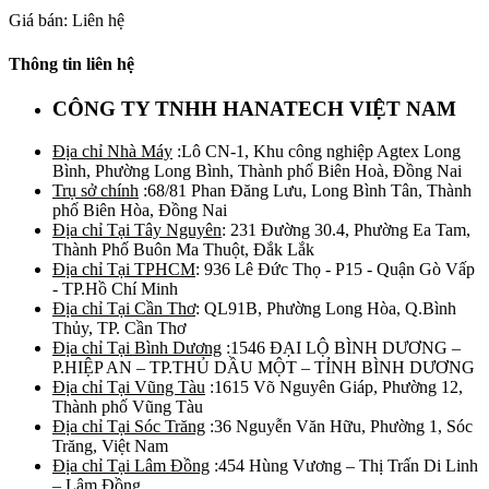
Giá bán: Liên hệ
Thông tin liên hệ
CÔNG TY TNHH HANATECH VIỆT NAM
Địa chỉ Nhà Máy
:Lô CN-1, Khu công nghiệp Agtex Long
Bình, Phường Long Bình, Thành phố Biên Hoà, Đồng Nai
Trụ sở chính
:68/81 Phan Đăng Lưu, Long Bình Tân, Thành
phố Biên Hòa, Đồng Nai
Địa chỉ Tại Tây Nguyên
: 231 Đường 30.4, Phường Ea Tam,
Thành Phố Buôn Ma Thuột, Đắk Lắk
Địa chỉ Tại TPHCM
: 936 Lê Đức Thọ - P15 - Quận Gò Vấp
- TP.Hồ Chí Minh
Địa chỉ Tại Cần Thơ
: QL91B, Phường Long Hòa, Q.Bình
Thủy, TP. Cần Thơ
Địa chỉ Tại Bình Dương
:1546 ĐẠI LỘ BÌNH DƯƠNG –
P.HIỆP AN – TP.THỦ DẦU MỘT – TỈNH BÌNH DƯƠNG
Địa chỉ Tại Vũng Tàu
:1615 Võ Nguyên Giáp, Phường 12,
Thành phố Vũng Tàu
Địa chỉ Tại Sóc Trăng
:36 Nguyễn Văn Hữu, Phường 1, Sóc
Trăng, Việt Nam
Địa chỉ Tại Lâm Đồng
:454 Hùng Vương – Thị Trấn Di Linh
– Lâm Đồng