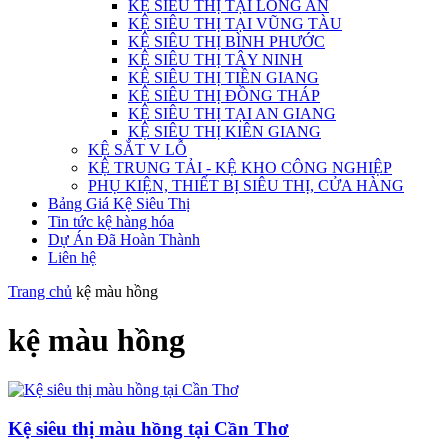
KỆ SIÊU THỊ TẠI LONG AN
KỆ SIÊU THỊ TẠI VŨNG TÀU
KỆ SIÊU THỊ BÌNH PHƯỚC
KỆ SIÊU THỊ TÂY NINH
KỆ SIÊU THỊ TIỀN GIANG
KỆ SIÊU THỊ ĐỒNG THÁP
KỆ SIÊU THỊ TẠI AN GIANG
KỆ SIÊU THỊ KIÊN GIANG
KỆ SẮT V LỖ
KỆ TRUNG TẢI - KỆ KHO CÔNG NGHIỆP
PHỤ KIỆN, THIẾT BỊ SIÊU THỊ, CỬA HÀNG
Bảng Giá Kệ Siêu Thị
Tin tức kệ hàng hóa
Dự Án Đã Hoàn Thành
Liên hệ
Trang chủ
kệ màu hồng
kệ màu hồng
Kệ siêu thị màu hồng tại Cần Thơ