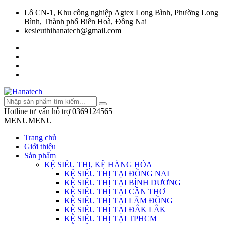
Lô CN-1, Khu công nghiệp Agtex Long Bình, Phường Long
Bình, Thành phố Biên Hoà, Đồng Nai
kesieuthihanatech@gmail.com
Hotline tư vấn hỗ trợ
0369124565
MENU
MENU
Trang chủ
Giới thiệu
Sản phẩm
KỆ SIÊU THỊ, KỆ HÀNG HÓA
KỆ SIÊU THỊ TẠI ĐỒNG NAI
KỆ SIÊU THỊ TẠI BÌNH DƯƠNG
KỆ SIÊU THỊ TẠI CẦN THƠ
KỆ SIÊU THỊ TẠI LÂM ĐỒNG
KỆ SIÊU THỊ TẠI ĐẮK LẮK
KỆ SIÊU THỊ TẠI TPHCM