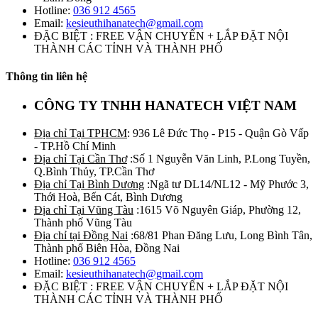
Hotline:
036 912 4565
Email:
kesieuthihanatech@gmail.com
ĐẶC BIỆT : FREE VẬN CHUYỂN + LẮP ĐẶT NỘI
THÀNH CÁC TỈNH VÀ THÀNH PHỐ
Thông tin liên hệ
CÔNG TY TNHH HANATECH VIỆT NAM
Địa chỉ Tại TPHCM
: 936 Lê Đức Thọ - P15 - Quận Gò Vấp
- TP.Hồ Chí Minh
Địa chỉ Tại Cần Thơ
:Số 1 Nguyễn Văn Linh, P.Long Tuyền,
Q.Bình Thủy, TP.Cần Thơ
Địa chỉ Tại Bình Dương
:Ngã tư DL14/NL12 - Mỹ Phước 3,
Thới Hoà, Bến Cát, Bình Dương
Địa chỉ Tại Vũng Tàu
:1615 Võ Nguyên Giáp, Phường 12,
Thành phố Vũng Tàu
Địa chỉ tại Đồng Nai
:68/81 Phan Đăng Lưu, Long Bình Tân,
Thành phố Biên Hòa, Đồng Nai
Hotline:
036 912 4565
Email:
kesieuthihanatech@gmail.com
ĐẶC BIỆT : FREE VẬN CHUYỂN + LẮP ĐẶT NỘI
THÀNH CÁC TỈNH VÀ THÀNH PHỐ