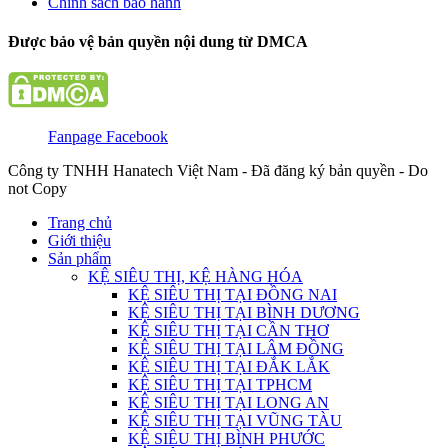
Chính sách bảo hành
Được bảo vệ bản quyền nội dung từ DMCA
Fanpage Facebook
Công ty TNHH Hanatech Việt Nam - Đã đăng ký bản quyền - Do
not Copy
Trang chủ
Giới thiệu
Sản phẩm
KỆ SIÊU THỊ, KỆ HÀNG HÓA
KỆ SIÊU THỊ TẠI ĐỒNG NAI
KỆ SIÊU THỊ TẠI BÌNH DƯƠNG
KỆ SIÊU THỊ TẠI CẦN THƠ
KỆ SIÊU THỊ TẠI LÂM ĐỒNG
KỆ SIÊU THỊ TẠI ĐẮK LẮK
KỆ SIÊU THỊ TẠI TPHCM
KỆ SIÊU THỊ TẠI LONG AN
KỆ SIÊU THỊ TẠI VŨNG TÀU
KỆ SIÊU THỊ BÌNH PHƯỚC