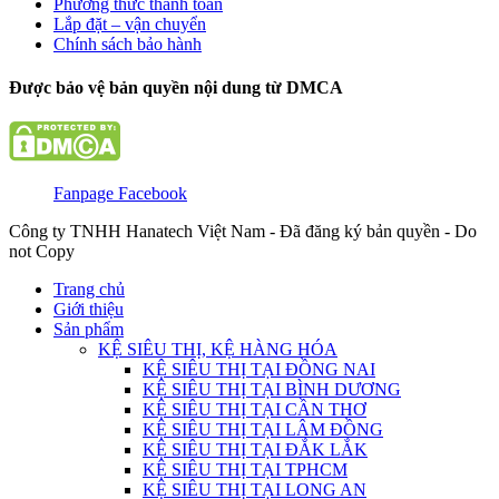
Phương thức thanh toán
Lắp đặt – vận chuyển
Chính sách bảo hành
Được bảo vệ bản quyền nội dung từ DMCA
Fanpage Facebook
Công ty TNHH Hanatech Việt Nam - Đã đăng ký bản quyền - Do
not Copy
Trang chủ
Giới thiệu
Sản phẩm
KỆ SIÊU THỊ, KỆ HÀNG HÓA
KỆ SIÊU THỊ TẠI ĐỒNG NAI
KỆ SIÊU THỊ TẠI BÌNH DƯƠNG
KỆ SIÊU THỊ TẠI CẦN THƠ
KỆ SIÊU THỊ TẠI LÂM ĐỒNG
KỆ SIÊU THỊ TẠI ĐẮK LẮK
KỆ SIÊU THỊ TẠI TPHCM
KỆ SIÊU THỊ TẠI LONG AN