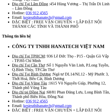
Địa chỉ Tại Lâm Đồng
:454 Hùng Vương – Thị Trấn Di Linh
– Lâm Đồng
Hotline:
036 912 4565
Email:
kesieuthihanatech@gmail.com
ĐẶC BIỆT : FREE VẬN CHUYỂN + LẮP ĐẶT NỘI
THÀNH CÁC TỈNH VÀ THÀNH PHỐ
Thông tin liên hệ
CÔNG TY TNHH HANATECH VIỆT NAM
Địa chỉ Tại TPHCM
: 936 Lê Đức Thọ - P15 - Quận Gò Vấp
- TP.Hồ Chí Minh
Địa chỉ Tại Cần Thơ
:Số 1 Nguyễn Văn Linh, P.Long Tuyền,
Q.Bình Thủy, TP.Cần Thơ
Địa chỉ Tại Bình Dương
:Ngã tư DL14/NL12 - Mỹ Phước 3,
Thới Hoà, Bến Cát, Bình Dương
Địa chỉ Tại Vũng Tàu
:1615 Võ Nguyên Giáp, Phường 12,
Thành phố Vũng Tàu
Địa chỉ tại Đồng Nai
:68/81 Phan Đăng Lưu, Long Bình Tân,
Thành phố Biên Hòa, Đồng Nai
Hotline:
036 912 4565
Email:
kesieuthihanatech@gmail.com
ĐẶC BIỆT : FREE VẬN CHUYỂN + LẮP ĐẶT NỘI