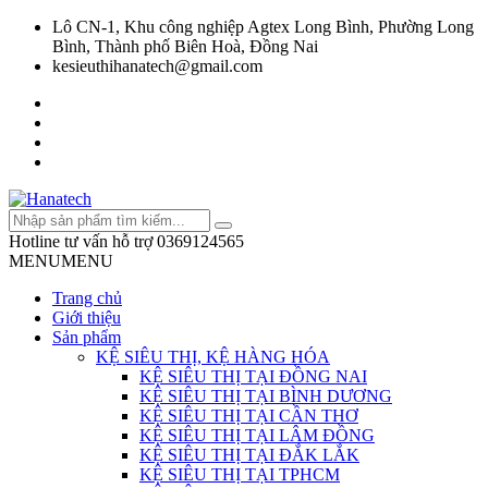
Lô CN-1, Khu công nghiệp Agtex Long Bình, Phường Long
Bình, Thành phố Biên Hoà, Đồng Nai
kesieuthihanatech@gmail.com
Hotline tư vấn hỗ trợ
0369124565
MENU
MENU
Trang chủ
Giới thiệu
Sản phẩm
KỆ SIÊU THỊ, KỆ HÀNG HÓA
KỆ SIÊU THỊ TẠI ĐỒNG NAI
KỆ SIÊU THỊ TẠI BÌNH DƯƠNG
KỆ SIÊU THỊ TẠI CẦN THƠ
KỆ SIÊU THỊ TẠI LÂM ĐỒNG
KỆ SIÊU THỊ TẠI ĐẮK LẮK
KỆ SIÊU THỊ TẠI TPHCM