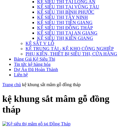
KỆ SIÊU THỊ TẠI LONG AN
KỆ SIÊU THỊ TẠI VŨNG TÀU
KỆ SIÊU THỊ BÌNH PHƯỚC
KỆ SIÊU THỊ TÂY NINH
KỆ SIÊU THỊ TIỀN GIANG
KỆ SIÊU THỊ ĐỒNG THÁP
KỆ SIÊU THỊ TẠI AN GIANG
KỆ SIÊU THỊ KIÊN GIANG
KỆ SẮT V LỖ
KỆ TRUNG TẢI - KỆ KHO CÔNG NGHIỆP
PHỤ KIỆN, THIẾT BỊ SIÊU THỊ, CỬA HÀNG
Bảng Giá Kệ Siêu Thị
Tin tức kệ hàng hóa
Dự Án Đã Hoàn Thành
Liên hệ
Trang chủ
kệ khung sắt mâm gỗ đồng tháp
kệ khung sắt mâm gỗ đồng
tháp