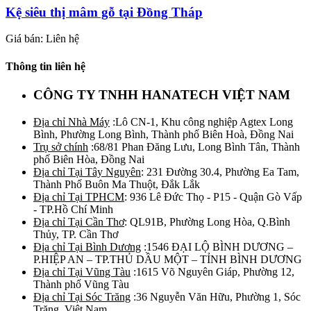
Kệ siêu thị mâm gỗ tại Đồng Tháp
Giá bán: Liên hệ
Thông tin liên hệ
CÔNG TY TNHH HANATECH VIỆT NAM
Địa chỉ Nhà Máy
:Lô CN-1, Khu công nghiệp Agtex Long
Bình, Phường Long Bình, Thành phố Biên Hoà, Đồng Nai
Trụ sở chính
:68/81 Phan Đăng Lưu, Long Bình Tân, Thành
phố Biên Hòa, Đồng Nai
Địa chỉ Tại Tây Nguyên
: 231 Đường 30.4, Phường Ea Tam,
Thành Phố Buôn Ma Thuột, Đắk Lắk
Địa chỉ Tại TPHCM
: 936 Lê Đức Thọ - P15 - Quận Gò Vấp
- TP.Hồ Chí Minh
Địa chỉ Tại Cần Thơ
: QL91B, Phường Long Hòa, Q.Bình
Thủy, TP. Cần Thơ
Địa chỉ Tại Bình Dương
:1546 ĐẠI LỘ BÌNH DƯƠNG –
P.HIỆP AN – TP.THỦ DẦU MỘT – TỈNH BÌNH DƯƠNG
Địa chỉ Tại Vũng Tàu
:1615 Võ Nguyên Giáp, Phường 12,
Thành phố Vũng Tàu
Địa chỉ Tại Sóc Trăng
:36 Nguyễn Văn Hữu, Phường 1, Sóc
Trăng, Việt Nam