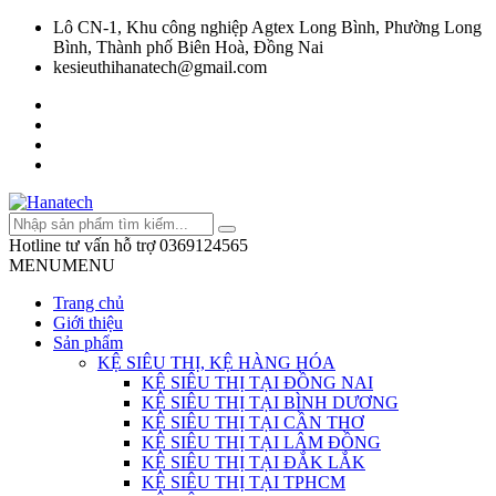
Lô CN-1, Khu công nghiệp Agtex Long Bình, Phường Long
Bình, Thành phố Biên Hoà, Đồng Nai
kesieuthihanatech@gmail.com
Hotline tư vấn hỗ trợ
0369124565
MENU
MENU
Trang chủ
Giới thiệu
Sản phẩm
KỆ SIÊU THỊ, KỆ HÀNG HÓA
KỆ SIÊU THỊ TẠI ĐỒNG NAI
KỆ SIÊU THỊ TẠI BÌNH DƯƠNG
KỆ SIÊU THỊ TẠI CẦN THƠ
KỆ SIÊU THỊ TẠI LÂM ĐỒNG
KỆ SIÊU THỊ TẠI ĐẮK LẮK
KỆ SIÊU THỊ TẠI TPHCM