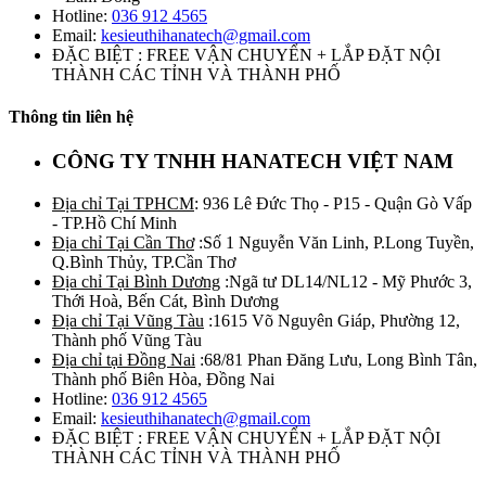
Hotline:
036 912 4565
Email:
kesieuthihanatech@gmail.com
ĐẶC BIỆT : FREE VẬN CHUYỂN + LẮP ĐẶT NỘI
THÀNH CÁC TỈNH VÀ THÀNH PHỐ
Thông tin liên hệ
CÔNG TY TNHH HANATECH VIỆT NAM
Địa chỉ Tại TPHCM
: 936 Lê Đức Thọ - P15 - Quận Gò Vấp
- TP.Hồ Chí Minh
Địa chỉ Tại Cần Thơ
:Số 1 Nguyễn Văn Linh, P.Long Tuyền,
Q.Bình Thủy, TP.Cần Thơ
Địa chỉ Tại Bình Dương
:Ngã tư DL14/NL12 - Mỹ Phước 3,
Thới Hoà, Bến Cát, Bình Dương
Địa chỉ Tại Vũng Tàu
:1615 Võ Nguyên Giáp, Phường 12,
Thành phố Vũng Tàu
Địa chỉ tại Đồng Nai
:68/81 Phan Đăng Lưu, Long Bình Tân,
Thành phố Biên Hòa, Đồng Nai
Hotline:
036 912 4565
Email:
kesieuthihanatech@gmail.com
ĐẶC BIỆT : FREE VẬN CHUYỂN + LẮP ĐẶT NỘI
THÀNH CÁC TỈNH VÀ THÀNH PHỐ