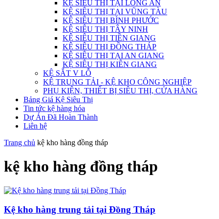
KỆ SIÊU THỊ TẠI LONG AN
KỆ SIÊU THỊ TẠI VŨNG TÀU
KỆ SIÊU THỊ BÌNH PHƯỚC
KỆ SIÊU THỊ TÂY NINH
KỆ SIÊU THỊ TIỀN GIANG
KỆ SIÊU THỊ ĐỒNG THÁP
KỆ SIÊU THỊ TẠI AN GIANG
KỆ SIÊU THỊ KIÊN GIANG
KỆ SẮT V LỖ
KỆ TRUNG TẢI - KỆ KHO CÔNG NGHIỆP
PHỤ KIỆN, THIẾT BỊ SIÊU THỊ, CỬA HÀNG
Bảng Giá Kệ Siêu Thị
Tin tức kệ hàng hóa
Dự Án Đã Hoàn Thành
Liên hệ
Trang chủ
kệ kho hàng đồng tháp
kệ kho hàng đồng tháp
Kệ kho hàng trung tải tại Đồng Tháp