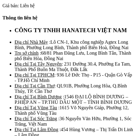
Giá bán: Liên hệ
Thông tin liên hệ
CÔNG TY TNHH HANATECH VIỆT NAM
Địa chỉ Nhà Máy
:Lô CN-1, Khu công nghiệp Agtex Long
Bình, Phường Long Bình, Thành phố Biên Hoà, Đồng Nai
Trụ sở chính
:68/81 Phan Đăng Lưu, Long Bình Tân, Thành
phố Biên Hòa, Đồng Nai
Địa chỉ Tại Tây Nguyên
: 231 Đường 30.4, Phường Ea Tam,
Thành Phố Buôn Ma Thuột, Đắk Lắk
Địa chỉ Tại TPHCM
: 936 Lê Đức Thọ - P15 - Quận Gò Vấp
- TP.Hồ Chí Minh
Địa chỉ Tại Cần Thơ
: QL91B, Phường Long Hòa, Q.Bình
Thủy, TP. Cần Thơ
Địa chỉ Tại Bình Dương
:1546 ĐẠI LỘ BÌNH DƯƠNG –
P.HIỆP AN – TP.THỦ DẦU MỘT – TỈNH BÌNH DƯƠNG
Địa chỉ Tại Vũng Tàu
:1615 Võ Nguyên Giáp, Phường 12,
Thành phố Vũng Tàu
Địa chỉ Tại Sóc Trăng
:36 Nguyễn Văn Hữu, Phường 1, Sóc
Trăng, Việt Nam
Địa chỉ Tại Lâm Đồng
:454 Hùng Vương – Thị Trấn Di Linh
– Lâm Đồng