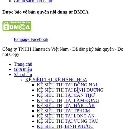
Chính sách bảo hành
Được bảo vệ bản quyền nội dung từ DMCA
Fanpage Facebook
Công ty TNHH Hanatech Việt Nam - Đã đăng ký bản quyền - Do
not Copy
Trang chủ
Giới thiệu
Sản phẩm
KỆ SIÊU THỊ, KỆ HÀNG HÓA
KỆ SIÊU THỊ TẠI ĐỒNG NAI
KỆ SIÊU THỊ TẠI BÌNH DƯƠNG
KỆ SIÊU THỊ TẠI CẦN THƠ
KỆ SIÊU THỊ TẠI LÂM ĐỒNG
KỆ SIÊU THỊ TẠI ĐẮK LẮK
KỆ SIÊU THỊ TẠI TPHCM
KỆ SIÊU THỊ TẠI LONG AN
KỆ SIÊU THỊ TẠI VŨNG TÀU
KỆ SIÊU THỊ BÌNH PHƯỚC