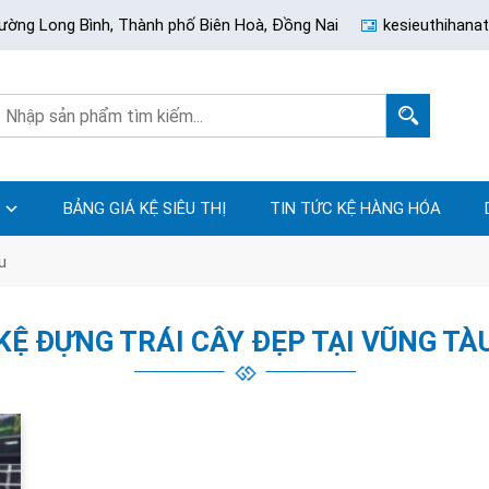
ường Long Bình, Thành phố Biên Hoà, Đồng Nai
kesieuthihan
BẢNG GIÁ KỆ SIÊU THỊ
TIN TỨC KỆ HÀNG HÓA
u
KỆ ĐỰNG TRÁI CÂY ĐẸP TẠI VŨNG TÀ