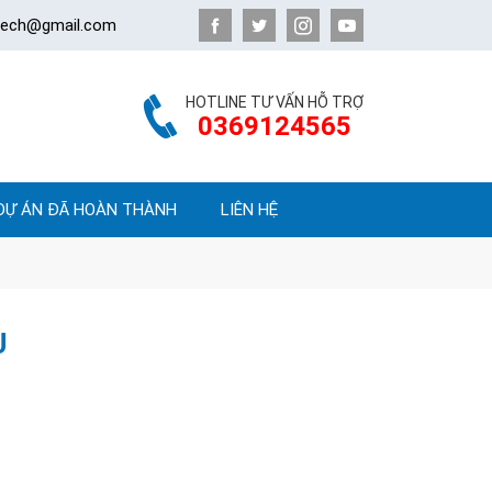
atech@gmail.com
HOTLINE TƯ VẤN HỖ TRỢ
0369124565
DỰ ÁN ĐÃ HOÀN THÀNH
LIÊN HỆ
U