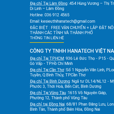
Địa chỉ Tại Lâm Đồng
:454 Hùng Vương – Thị T
Di Linh – Lâm Đồng
Hotline:
036 912 4565
Email:
kesieuthihanatech@gmail.com
ĐẶC BIỆT : FREE VẬN CHUYỂN + LẮP ĐẶT NỘ
THÀNH CÁC TỈNH VÀ THÀNH PHỐ
THÔNG TIN LIÊN HỆ
CÔNG TY TNHH HANATECH VIỆT N
Địa chỉ Tại TPHCM
: 936 Lê Đức Thọ - P15 - Q
Gò Vấp - TP.Hồ Chí Minh
Địa chỉ Tại Cần Thơ
:Số 1 Nguyễn Văn Linh, P.L
Tuyền, Q.Bình Thủy, TP.Cần Thơ
Địa chỉ Tại Bình Dương
:Ngã tư DL14/NL12 - M
Phước 3, Thới Hoà, Bến Cát, Bình Dương
Địa chỉ Tại Vũng Tàu
:1615 Võ Nguyên Giáp,
Phường 12, Thành phố Vũng Tàu
Địa chỉ tại Đồng Nai
:68/81 Phan Đăng Lưu, Lo
Bình Tân, Thành phố Biên Hòa, Đồng Nai