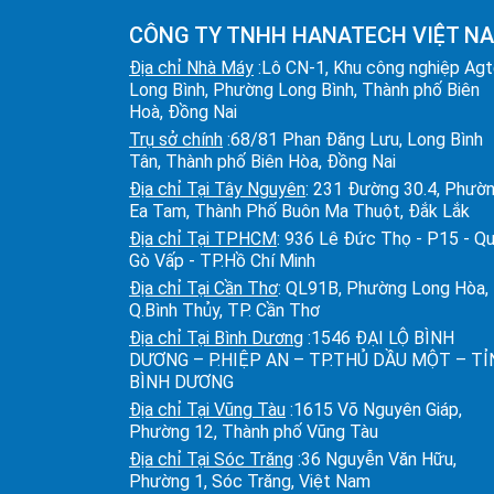
CÔNG TY TNHH HANATECH VIỆT N
Địa chỉ Nhà Máy
:Lô CN-1, Khu công nghiệp Ag
Long Bình, Phường Long Bình, Thành phố Biên
Hoà, Đồng Nai
Trụ sở chính
:68/81 Phan Đăng Lưu, Long Bình
Tân, Thành phố Biên Hòa, Đồng Nai
Địa chỉ Tại Tây Nguyên
: 231 Đường 30.4, Phườ
Ea Tam, Thành Phố Buôn Ma Thuột, Đắk Lắk
Địa chỉ Tại TPHCM
: 936 Lê Đức Thọ - P15 - Q
Gò Vấp - TP.Hồ Chí Minh
Địa chỉ Tại Cần Thơ
: QL91B, Phường Long Hòa,
Q.Bình Thủy, TP. Cần Thơ
Địa chỉ Tại Bình Dương
:1546 ĐẠI LỘ BÌNH
DƯƠNG – P.HIỆP AN – TP.THỦ DẦU MỘT – T
BÌNH DƯƠNG
Địa chỉ Tại Vũng Tàu
:1615 Võ Nguyên Giáp,
Phường 12, Thành phố Vũng Tàu
Địa chỉ Tại Sóc Trăng
:36 Nguyễn Văn Hữu,
Phường 1, Sóc Trăng, Việt Nam