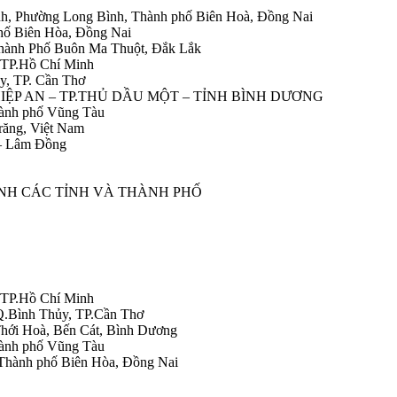
h, Phường Long Bình, Thành phố Biên Hoà, Đồng Nai
hố Biên Hòa, Đồng Nai
Thành Phố Buôn Ma Thuột, Đắk Lắk
 TP.Hồ Chí Minh
y, TP. Cần Thơ
HIỆP AN – TP.THỦ DẦU MỘT – TỈNH BÌNH DƯƠNG
ành phố Vũng Tàu
răng, Việt Nam
 – Lâm Đồng
ÀNH CÁC TỈNH VÀ THÀNH PHỐ
 TP.Hồ Chí Minh
Q.Bình Thủy, TP.Cần Thơ
hới Hoà, Bến Cát, Bình Dương
ành phố Vũng Tàu
Thành phố Biên Hòa, Đồng Nai