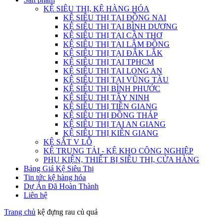
KỆ SIÊU THỊ, KỆ HÀNG HÓA
KỆ SIÊU THỊ TẠI ĐỒNG NAI
KỆ SIÊU THỊ TẠI BÌNH DƯƠNG
KỆ SIÊU THỊ TẠI CẦN THƠ
KỆ SIÊU THỊ TẠI LÂM ĐỒNG
KỆ SIÊU THỊ TẠI ĐẮK LẮK
KỆ SIÊU THỊ TẠI TPHCM
KỆ SIÊU THỊ TẠI LONG AN
KỆ SIÊU THỊ TẠI VŨNG TÀU
KỆ SIÊU THỊ BÌNH PHƯỚC
KỆ SIÊU THỊ TÂY NINH
KỆ SIÊU THỊ TIỀN GIANG
KỆ SIÊU THỊ ĐỒNG THÁP
KỆ SIÊU THỊ TẠI AN GIANG
KỆ SIÊU THỊ KIÊN GIANG
KỆ SẮT V LỖ
KỆ TRUNG TẢI - KỆ KHO CÔNG NGHIỆP
PHỤ KIỆN, THIẾT BỊ SIÊU THỊ, CỬA HÀNG
Bảng Giá Kệ Siêu Thị
Tin tức kệ hàng hóa
Dự Án Đã Hoàn Thành
Liên hệ
Trang chủ
kệ đựng rau củ quả