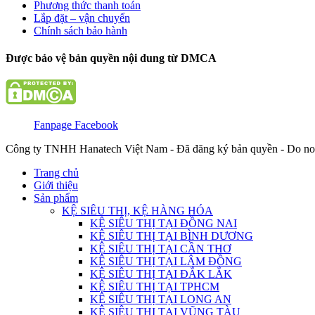
Phương thức thanh toán
Lắp đặt – vận chuyển
Chính sách bảo hành
Được bảo vệ bản quyền nội dung từ DMCA
Fanpage Facebook
Công ty TNHH Hanatech Việt Nam - Đã đăng ký bản quyền - Do no
Trang chủ
Giới thiệu
Sản phẩm
KỆ SIÊU THỊ, KỆ HÀNG HÓA
KỆ SIÊU THỊ TẠI ĐỒNG NAI
KỆ SIÊU THỊ TẠI BÌNH DƯƠNG
KỆ SIÊU THỊ TẠI CẦN THƠ
KỆ SIÊU THỊ TẠI LÂM ĐỒNG
KỆ SIÊU THỊ TẠI ĐẮK LẮK
KỆ SIÊU THỊ TẠI TPHCM
KỆ SIÊU THỊ TẠI LONG AN
KỆ SIÊU THỊ TẠI VŨNG TÀU