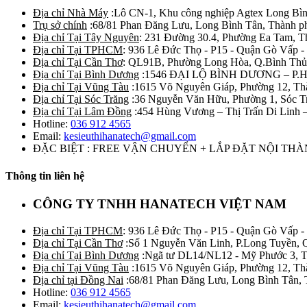
Địa chỉ Nhà Máy
:Lô CN-1, Khu công nghiệp Agtex Long Bìn
Trụ sở chính
:68/81 Phan Đăng Lưu, Long Bình Tân, Thành p
Địa chỉ Tại Tây Nguyên
: 231 Đường 30.4, Phường Ea Tam, 
Địa chỉ Tại TPHCM
: 936 Lê Đức Thọ - P15 - Quận Gò Vấp -
Địa chỉ Tại Cần Thơ
: QL91B, Phường Long Hòa, Q.Bình Thủ
Địa chỉ Tại Bình Dương
:1546 ĐẠI LỘ BÌNH DƯƠNG – P.
Địa chỉ Tại Vũng Tàu
:1615 Võ Nguyên Giáp, Phường 12, Th
Địa chỉ Tại Sóc Trăng
:36 Nguyễn Văn Hữu, Phường 1, Sóc T
Địa chỉ Tại Lâm Đồng
:454 Hùng Vương – Thị Trấn Di Linh
Hotline:
036 912 4565
Email:
kesieuthihanatech@gmail.com
ĐẶC BIỆT : FREE VẬN CHUYỂN + LẮP ĐẶT NỘI TH
Thông tin liên hệ
CÔNG TY TNHH HANATECH VIỆT NAM
Địa chỉ Tại TPHCM
: 936 Lê Đức Thọ - P15 - Quận Gò Vấp -
Địa chỉ Tại Cần Thơ
:Số 1 Nguyễn Văn Linh, P.Long Tuyền, 
Địa chỉ Tại Bình Dương
:Ngã tư DL14/NL12 - Mỹ Phước 3, T
Địa chỉ Tại Vũng Tàu
:1615 Võ Nguyên Giáp, Phường 12, Th
Địa chỉ tại Đồng Nai
:68/81 Phan Đăng Lưu, Long Bình Tân, 
Hotline:
036 912 4565
Email:
kesieuthihanatech@gmail.com