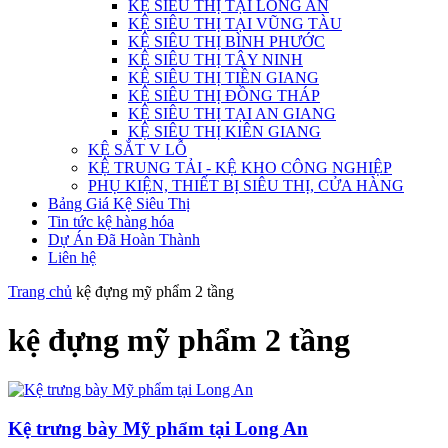
KỆ SIÊU THỊ TẠI LONG AN
KỆ SIÊU THỊ TẠI VŨNG TÀU
KỆ SIÊU THỊ BÌNH PHƯỚC
KỆ SIÊU THỊ TÂY NINH
KỆ SIÊU THỊ TIỀN GIANG
KỆ SIÊU THỊ ĐỒNG THÁP
KỆ SIÊU THỊ TẠI AN GIANG
KỆ SIÊU THỊ KIÊN GIANG
KỆ SẮT V LỖ
KỆ TRUNG TẢI - KỆ KHO CÔNG NGHIỆP
PHỤ KIỆN, THIẾT BỊ SIÊU THỊ, CỬA HÀNG
Bảng Giá Kệ Siêu Thị
Tin tức kệ hàng hóa
Dự Án Đã Hoàn Thành
Liên hệ
Trang chủ
kệ đựng mỹ phẩm 2 tầng
kệ đựng mỹ phẩm 2 tầng
Kệ trưng bày Mỹ phẩm tại Long An