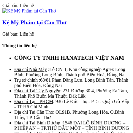
Giá bán: Liên hệ
Kệ Mỹ Phẩm tại Cần Thơ
Giá bán: Liên hệ
Thông tin liên hệ
CÔNG TY TNHH HANATECH VIỆT NAM
Địa chỉ Nhà Máy
:Lô CN-1, Khu công nghiệp Agtex Long
Bình, Phường Long Bình, Thành phố Biên Hoà, Đồng Nai
Trụ sở chính
:68/81 Phan Đăng Lưu, Long Bình Tân, Thành
phố Biên Hòa, Đồng Nai
Địa chỉ Tại Tây Nguyên
: 231 Đường 30.4, Phường Ea Tam,
Thành Phố Buôn Ma Thuột, Đắk Lắk
Địa chỉ Tại TPHCM
: 936 Lê Đức Thọ - P15 - Quận Gò Vấp
- TP.Hồ Chí Minh
Địa chỉ Tại Cần Thơ
: QL91B, Phường Long Hòa, Q.Bình
Thủy, TP. Cần Thơ
Địa chỉ Tại Bình Dương
:1546 ĐẠI LỘ BÌNH DƯƠNG –
P.HIỆP AN – TP.THỦ DẦU MỘT – TỈNH BÌNH DƯƠNG