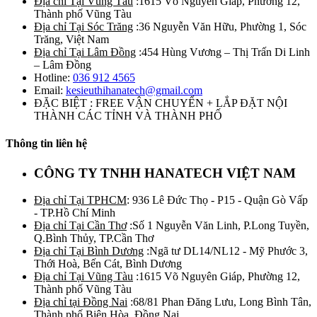
Địa chỉ Tại Vũng Tàu
:1615 Võ Nguyên Giáp, Phường 12,
Thành phố Vũng Tàu
Địa chỉ Tại Sóc Trăng
:36 Nguyễn Văn Hữu, Phường 1, Sóc
Trăng, Việt Nam
Địa chỉ Tại Lâm Đồng
:454 Hùng Vương – Thị Trấn Di Linh
– Lâm Đồng
Hotline:
036 912 4565
Email:
kesieuthihanatech@gmail.com
ĐẶC BIỆT : FREE VẬN CHUYỂN + LẮP ĐẶT NỘI
THÀNH CÁC TỈNH VÀ THÀNH PHỐ
Thông tin liên hệ
CÔNG TY TNHH HANATECH VIỆT NAM
Địa chỉ Tại TPHCM
: 936 Lê Đức Thọ - P15 - Quận Gò Vấp
- TP.Hồ Chí Minh
Địa chỉ Tại Cần Thơ
:Số 1 Nguyễn Văn Linh, P.Long Tuyền,
Q.Bình Thủy, TP.Cần Thơ
Địa chỉ Tại Bình Dương
:Ngã tư DL14/NL12 - Mỹ Phước 3,
Thới Hoà, Bến Cát, Bình Dương
Địa chỉ Tại Vũng Tàu
:1615 Võ Nguyên Giáp, Phường 12,
Thành phố Vũng Tàu
Địa chỉ tại Đồng Nai
:68/81 Phan Đăng Lưu, Long Bình Tân,
Thành phố Biên Hòa, Đồng Nai