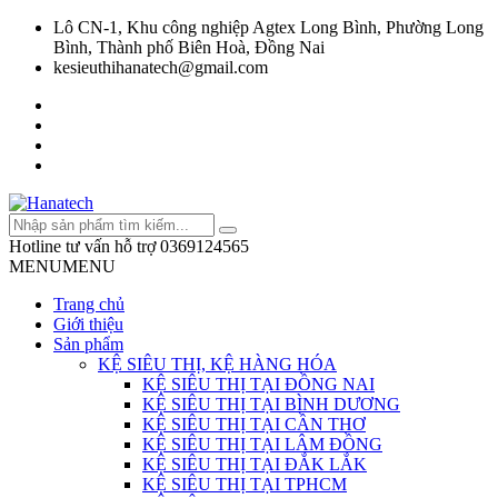
Lô CN-1, Khu công nghiệp Agtex Long Bình, Phường Long
Bình, Thành phố Biên Hoà, Đồng Nai
kesieuthihanatech@gmail.com
Hotline tư vấn hỗ trợ
0369124565
MENU
MENU
Trang chủ
Giới thiệu
Sản phẩm
KỆ SIÊU THỊ, KỆ HÀNG HÓA
KỆ SIÊU THỊ TẠI ĐỒNG NAI
KỆ SIÊU THỊ TẠI BÌNH DƯƠNG
KỆ SIÊU THỊ TẠI CẦN THƠ
KỆ SIÊU THỊ TẠI LÂM ĐỒNG
KỆ SIÊU THỊ TẠI ĐẮK LẮK
KỆ SIÊU THỊ TẠI TPHCM