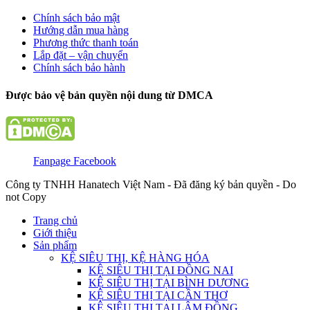
Chính sách bảo mật
Hướng dẫn mua hàng
Phương thức thanh toán
Lắp đặt – vận chuyển
Chính sách bảo hành
Được bảo vệ bản quyền nội dung từ DMCA
Fanpage Facebook
Công ty TNHH Hanatech Việt Nam - Đã đăng ký bản quyền - Do
not Copy
Trang chủ
Giới thiệu
Sản phẩm
KỆ SIÊU THỊ, KỆ HÀNG HÓA
KỆ SIÊU THỊ TẠI ĐỒNG NAI
KỆ SIÊU THỊ TẠI BÌNH DƯƠNG
KỆ SIÊU THỊ TẠI CẦN THƠ
KỆ SIÊU THỊ TẠI LÂM ĐỒNG