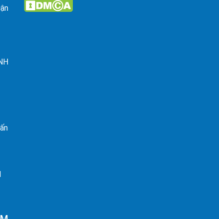
uận
ỈNH
rấn
I
AM