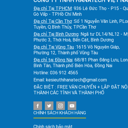
Địa chỉ Tại TPHCM
: 936 Lê Đức Thọ - P15 - Q
Gò Vấp - TP.Hồ Chí Minh
Địa chỉ Tại Cần Thơ
:Số 1 Nguyễn Văn Linh, P.L
Tuyền, Q.Bình Thủy, TP.Cần Thơ
Địa chỉ Tại Bình Dương
:Ngã tư DL14/NL12 - M
Phước 3, Thới Hoà, Bến Cát, Bình Dương
Địa chỉ Tại Vũng Tàu
:1615 Võ Nguyên Giáp,
Phường 12, Thành phố Vũng Tàu
Địa chỉ tại Đồng Nai
:68/81 Phan Đăng Lưu, Lo
Bình Tân, Thành phố Biên Hòa, Đồng Nai
Hotline:
036 912 4565
Email:
kesieuthihanatech@gmail.com
ĐẶC BIỆT : FREE VẬN CHUYỂN + LẮP ĐẶT NỘ
THÀNH CÁC TỈNH VÀ THÀNH PHỐ
CHÍNH SÁCH KHÁCH HÀNG
Chính sách bảo mật