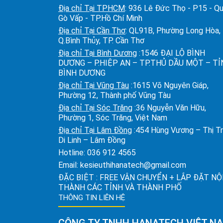
Địa chỉ Tại TPHCM
: 936 Lê Đức Thọ - P15 - Q
Gò Vấp - TP.Hồ Chí Minh
Địa chỉ Tại Cần Thơ
: QL91B, Phường Long Hòa,
Q.Bình Thủy, TP. Cần Thơ
Địa chỉ Tại Bình Dương
:1546 ĐẠI LỘ BÌNH
DƯƠNG – P.HIỆP AN – TP.THỦ DẦU MỘT – T
BÌNH DƯƠNG
Địa chỉ Tại Vũng Tàu
:1615 Võ Nguyên Giáp,
Phường 12, Thành phố Vũng Tàu
Địa chỉ Tại Sóc Trăng
:36 Nguyễn Văn Hữu,
Phường 1, Sóc Trăng, Việt Nam
Địa chỉ Tại Lâm Đồng
:454 Hùng Vương – Thị T
Di Linh – Lâm Đồng
Hotline:
036 912 4565
Email:
kesieuthihanatech@gmail.com
ĐẶC BIỆT : FREE VẬN CHUYỂN + LẮP ĐẶT NỘ
THÀNH CÁC TỈNH VÀ THÀNH PHỐ
THÔNG TIN LIÊN HỆ
CÔNG TY TNHH HANATECH VIỆT N