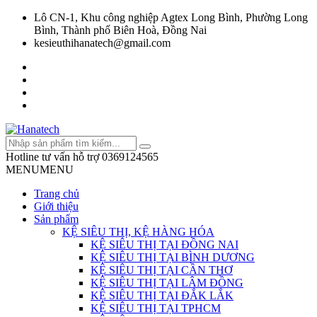
Lô CN-1, Khu công nghiệp Agtex Long Bình, Phường Long
Bình, Thành phố Biên Hoà, Đồng Nai
kesieuthihanatech@gmail.com
Hotline tư vấn hỗ trợ
0369124565
MENU
MENU
Trang chủ
Giới thiệu
Sản phẩm
KỆ SIÊU THỊ, KỆ HÀNG HÓA
KỆ SIÊU THỊ TẠI ĐỒNG NAI
KỆ SIÊU THỊ TẠI BÌNH DƯƠNG
KỆ SIÊU THỊ TẠI CẦN THƠ
KỆ SIÊU THỊ TẠI LÂM ĐỒNG
KỆ SIÊU THỊ TẠI ĐẮK LẮK
KỆ SIÊU THỊ TẠI TPHCM