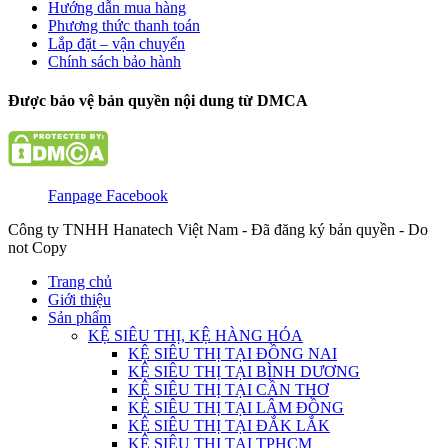
Hướng dẫn mua hàng
Phương thức thanh toán
Lắp đặt – vận chuyển
Chính sách bảo hành
Được bảo vệ bản quyền nội dung từ DMCA
Fanpage Facebook
Công ty TNHH Hanatech Việt Nam - Đã đăng ký bản quyền - Do
not Copy
Trang chủ
Giới thiệu
Sản phẩm
KỆ SIÊU THỊ, KỆ HÀNG HÓA
KỆ SIÊU THỊ TẠI ĐỒNG NAI
KỆ SIÊU THỊ TẠI BÌNH DƯƠNG
KỆ SIÊU THỊ TẠI CẦN THƠ
KỆ SIÊU THỊ TẠI LÂM ĐỒNG
KỆ SIÊU THỊ TẠI ĐẮK LẮK
KỆ SIÊU THỊ TẠI TPHCM