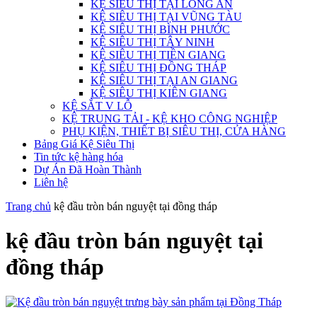
KỆ SIÊU THỊ TẠI LONG AN
KỆ SIÊU THỊ TẠI VŨNG TÀU
KỆ SIÊU THỊ BÌNH PHƯỚC
KỆ SIÊU THỊ TÂY NINH
KỆ SIÊU THỊ TIỀN GIANG
KỆ SIÊU THỊ ĐỒNG THÁP
KỆ SIÊU THỊ TẠI AN GIANG
KỆ SIÊU THỊ KIÊN GIANG
KỆ SẮT V LỖ
KỆ TRUNG TẢI - KỆ KHO CÔNG NGHIỆP
PHỤ KIỆN, THIẾT BỊ SIÊU THỊ, CỬA HÀNG
Bảng Giá Kệ Siêu Thị
Tin tức kệ hàng hóa
Dự Án Đã Hoàn Thành
Liên hệ
Trang chủ
kệ đầu tròn bán nguyệt tại đồng tháp
kệ đầu tròn bán nguyệt tại
đồng tháp