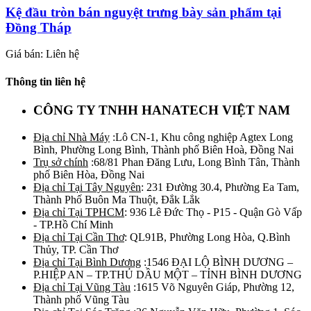
Kệ đầu tròn bán nguyệt trưng bày sản phẩm tại
Đồng Tháp
Giá bán: Liên hệ
Thông tin liên hệ
CÔNG TY TNHH HANATECH VIỆT NAM
Địa chỉ Nhà Máy
:Lô CN-1, Khu công nghiệp Agtex Long
Bình, Phường Long Bình, Thành phố Biên Hoà, Đồng Nai
Trụ sở chính
:68/81 Phan Đăng Lưu, Long Bình Tân, Thành
phố Biên Hòa, Đồng Nai
Địa chỉ Tại Tây Nguyên
: 231 Đường 30.4, Phường Ea Tam,
Thành Phố Buôn Ma Thuột, Đắk Lắk
Địa chỉ Tại TPHCM
: 936 Lê Đức Thọ - P15 - Quận Gò Vấp
- TP.Hồ Chí Minh
Địa chỉ Tại Cần Thơ
: QL91B, Phường Long Hòa, Q.Bình
Thủy, TP. Cần Thơ
Địa chỉ Tại Bình Dương
:1546 ĐẠI LỘ BÌNH DƯƠNG –
P.HIỆP AN – TP.THỦ DẦU MỘT – TỈNH BÌNH DƯƠNG
Địa chỉ Tại Vũng Tàu
:1615 Võ Nguyên Giáp, Phường 12,
Thành phố Vũng Tàu