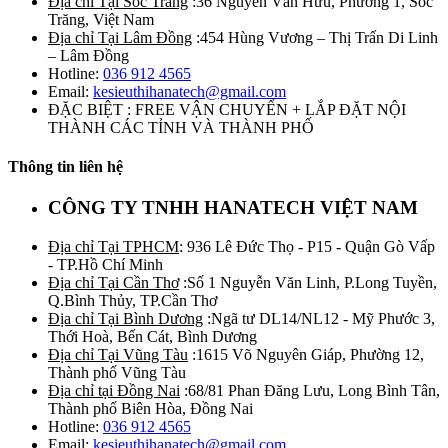
Địa chỉ Tại Sóc Trăng
:36 Nguyễn Văn Hữu, Phường 1, Sóc
Trăng, Việt Nam
Địa chỉ Tại Lâm Đồng
:454 Hùng Vương – Thị Trấn Di Linh
– Lâm Đồng
Hotline:
036 912 4565
Email:
kesieuthihanatech@gmail.com
ĐẶC BIỆT : FREE VẬN CHUYỂN + LẮP ĐẶT NỘI
THÀNH CÁC TỈNH VÀ THÀNH PHỐ
Thông tin liên hệ
CÔNG TY TNHH HANATECH VIỆT NAM
Địa chỉ Tại TPHCM
: 936 Lê Đức Thọ - P15 - Quận Gò Vấp
- TP.Hồ Chí Minh
Địa chỉ Tại Cần Thơ
:Số 1 Nguyễn Văn Linh, P.Long Tuyền,
Q.Bình Thủy, TP.Cần Thơ
Địa chỉ Tại Bình Dương
:Ngã tư DL14/NL12 - Mỹ Phước 3,
Thới Hoà, Bến Cát, Bình Dương
Địa chỉ Tại Vũng Tàu
:1615 Võ Nguyên Giáp, Phường 12,
Thành phố Vũng Tàu
Địa chỉ tại Đồng Nai
:68/81 Phan Đăng Lưu, Long Bình Tân,
Thành phố Biên Hòa, Đồng Nai
Hotline:
036 912 4565
Email:
kesieuthihanatech@gmail.com