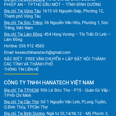
P.HIỆP AN – TP.THỦ DẦU MỘT – TỈNH BÌNH DƯƠNG
Địa chỉ Tại Vũng Tàu
:1615 Võ Nguyên Giáp, Phường 12,
Thành phố Vũng Tàu
Địa chỉ Tại Sóc Trăng
:36 Nguyễn Văn Hữu, Phường 1, Sóc
Trăng, Việt Nam
Địa chỉ Tại Lâm Đồng
:454 Hùng Vương – Thị Trấn Di Linh –
Lâm Đồng
Hotline:
036 912 4565
Email:
kesieuthihanatech@gmail.com
ĐẶC BIỆT : FREE VẬN CHUYỂN + LẮP ĐẶT NỘI THÀNH
CÁC TỈNH VÀ THÀNH PHỐ
THÔNG TIN LIÊN HỆ
CÔNG TY TNHH HANATECH VIỆT NAM
Địa chỉ Tại TPHCM
: 936 Lê Đức Thọ - P15 - Quận Gò Vấp -
TP.Hồ Chí Minh
Địa chỉ Tại Cần Thơ
:Số 1 Nguyễn Văn Linh, P.Long Tuyền,
Q.Bình Thủy, TP.Cần Thơ
Địa chỉ Tại Bình Dương
:Ngã tư DL14/NL12 - Mỹ Phước 3,