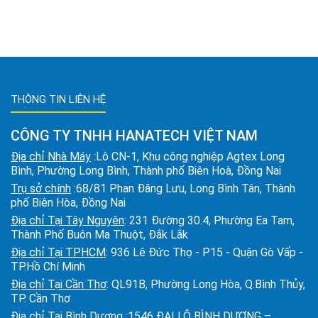
THÔNG TIN LIÊN HỆ
CÔNG TY TNHH HANATECH VIỆT NAM
Địa chỉ Nhà Máy
:Lô CN-1, Khu công nghiệp Agtex Long
Bình, Phường Long Bình, Thành phố Biên Hoà, Đồng Nai
Trụ sở chính
:68/81 Phan Đăng Lưu, Long Bình Tân, Thành
phố Biên Hòa, Đồng Nai
Địa chỉ Tại Tây Nguyên
: 231 Đường 30.4, Phường Ea Tam,
Thành Phố Buôn Ma Thuột, Đắk Lắk
Địa chỉ Tại TPHCM
: 936 Lê Đức Thọ - P15 - Quận Gò Vấp -
TP.Hồ Chí Minh
Địa chỉ Tại Cần Thơ
: QL91B, Phường Long Hòa, Q.Bình Thủy,
TP. Cần Thơ
Địa chỉ Tại Bình Dương
:1546 ĐẠI LỘ BÌNH DƯƠNG –