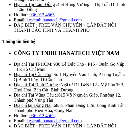
Địa chỉ Tại Lâm Đồng
:454 Hùng Vương – Thị Trấn Di Linh
– Lâm Đồng
Hotline:
036 912 4565
Email:
kesieuthihanatech@gmail.com
ĐẶC BIỆT : FREE VẬN CHUYỂN + LẮP ĐẶT NỘI
THÀNH CÁC TỈNH VÀ THÀNH PHỐ
Thông tin liên hệ
CÔNG TY TNHH HANATECH VIỆT NAM
Địa chỉ Tại TPHCM
: 936 Lê Đức Thọ - P15 - Quận Gò Vấp
- TP.Hồ Chí Minh
Địa chỉ Tại Cần Thơ
:Số 1 Nguyễn Văn Linh, P.Long Tuyền,
Q.Bình Thủy, TP.Cần Thơ
Địa chỉ Tại Bình Dương
:Ngã tư DL14/NL12 - Mỹ Phước 3,
Thới Hoà, Bến Cát, Bình Dương
Địa chỉ Tại Vũng Tàu
:1615 Võ Nguyên Giáp, Phường 12,
Thành phố Vũng Tàu
Địa chỉ tại Đồng Nai
:68/81 Phan Đăng Lưu, Long Bình Tân,
Thành phố Biên Hòa, Đồng Nai
Hotline:
036 912 4565
Email:
kesieuthihanatech@gmail.com
ĐẶC BIỆT : FREE VẬN CHUYỂN + LẮP ĐẶT NỘI