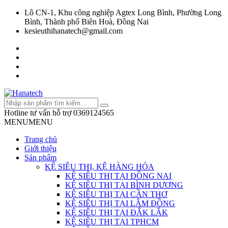
Lô CN-1, Khu công nghiệp Agtex Long Bình, Phường Long
Bình, Thành phố Biên Hoà, Đồng Nai
kesieuthihanatech@gmail.com
Hotline tư vấn hỗ trợ
0369124565
MENU
MENU
Trang chủ
Giới thiệu
Sản phẩm
KỆ SIÊU THỊ, KỆ HÀNG HÓA
KỆ SIÊU THỊ TẠI ĐỒNG NAI
KỆ SIÊU THỊ TẠI BÌNH DƯƠNG
KỆ SIÊU THỊ TẠI CẦN THƠ
KỆ SIÊU THỊ TẠI LÂM ĐỒNG
KỆ SIÊU THỊ TẠI ĐẮK LẮK
KỆ SIÊU THỊ TẠI TPHCM