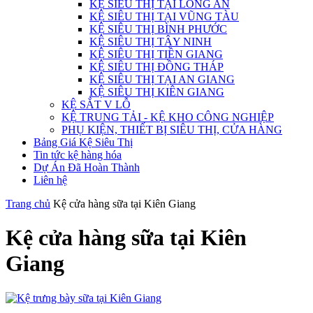
KỆ SIÊU THỊ TẠI LONG AN
KỆ SIÊU THỊ TẠI VŨNG TÀU
KỆ SIÊU THỊ BÌNH PHƯỚC
KỆ SIÊU THỊ TÂY NINH
KỆ SIÊU THỊ TIỀN GIANG
KỆ SIÊU THỊ ĐỒNG THÁP
KỆ SIÊU THỊ TẠI AN GIANG
KỆ SIÊU THỊ KIÊN GIANG
KỆ SẮT V LỖ
KỆ TRUNG TẢI - KỆ KHO CÔNG NGHIỆP
PHỤ KIỆN, THIẾT BỊ SIÊU THỊ, CỬA HÀNG
Bảng Giá Kệ Siêu Thị
Tin tức kệ hàng hóa
Dự Án Đã Hoàn Thành
Liên hệ
Trang chủ
Kệ cửa hàng sữa tại Kiên Giang
Kệ cửa hàng sữa tại Kiên
Giang