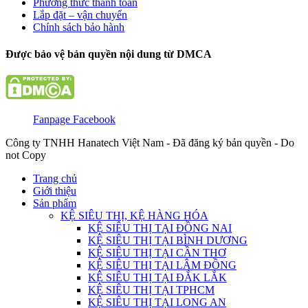
Phương thức thanh toán
Lắp đặt – vận chuyển
Chính sách bảo hành
Được bảo vệ bản quyền nội dung từ DMCA
Fanpage Facebook
Công ty TNHH Hanatech Việt Nam - Đã đăng ký bản quyền - Do
not Copy
Trang chủ
Giới thiệu
Sản phẩm
KỆ SIÊU THỊ, KỆ HÀNG HÓA
KỆ SIÊU THỊ TẠI ĐỒNG NAI
KỆ SIÊU THỊ TẠI BÌNH DƯƠNG
KỆ SIÊU THỊ TẠI CẦN THƠ
KỆ SIÊU THỊ TẠI LÂM ĐỒNG
KỆ SIÊU THỊ TẠI ĐẮK LẮK
KỆ SIÊU THỊ TẠI TPHCM
KỆ SIÊU THỊ TẠI LONG AN