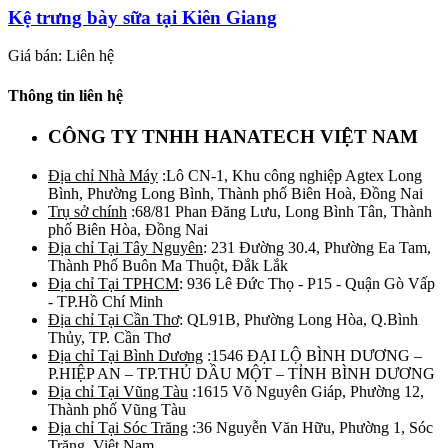
Kệ trưng bày sữa tại Kiên Giang
Giá bán: Liên hệ
Thông tin liên hệ
CÔNG TY TNHH HANATECH VIỆT NAM
Địa chỉ Nhà Máy
:Lô CN-1, Khu công nghiệp Agtex Long
Bình, Phường Long Bình, Thành phố Biên Hoà, Đồng Nai
Trụ sở chính
:68/81 Phan Đăng Lưu, Long Bình Tân, Thành
phố Biên Hòa, Đồng Nai
Địa chỉ Tại Tây Nguyên
: 231 Đường 30.4, Phường Ea Tam,
Thành Phố Buôn Ma Thuột, Đắk Lắk
Địa chỉ Tại TPHCM
: 936 Lê Đức Thọ - P15 - Quận Gò Vấp
- TP.Hồ Chí Minh
Địa chỉ Tại Cần Thơ
: QL91B, Phường Long Hòa, Q.Bình
Thủy, TP. Cần Thơ
Địa chỉ Tại Bình Dương
:1546 ĐẠI LỘ BÌNH DƯƠNG –
P.HIỆP AN – TP.THỦ DẦU MỘT – TỈNH BÌNH DƯƠNG
Địa chỉ Tại Vũng Tàu
:1615 Võ Nguyên Giáp, Phường 12,
Thành phố Vũng Tàu
Địa chỉ Tại Sóc Trăng
:36 Nguyễn Văn Hữu, Phường 1, Sóc
Trăng, Việt Nam