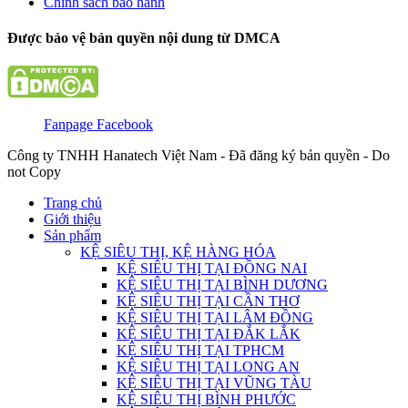
Chính sách bảo hành
Được bảo vệ bản quyền nội dung từ DMCA
Fanpage Facebook
Công ty TNHH Hanatech Việt Nam - Đã đăng ký bản quyền - Do
not Copy
Trang chủ
Giới thiệu
Sản phẩm
KỆ SIÊU THỊ, KỆ HÀNG HÓA
KỆ SIÊU THỊ TẠI ĐỒNG NAI
KỆ SIÊU THỊ TẠI BÌNH DƯƠNG
KỆ SIÊU THỊ TẠI CẦN THƠ
KỆ SIÊU THỊ TẠI LÂM ĐỒNG
KỆ SIÊU THỊ TẠI ĐẮK LẮK
KỆ SIÊU THỊ TẠI TPHCM
KỆ SIÊU THỊ TẠI LONG AN
KỆ SIÊU THỊ TẠI VŨNG TÀU
KỆ SIÊU THỊ BÌNH PHƯỚC