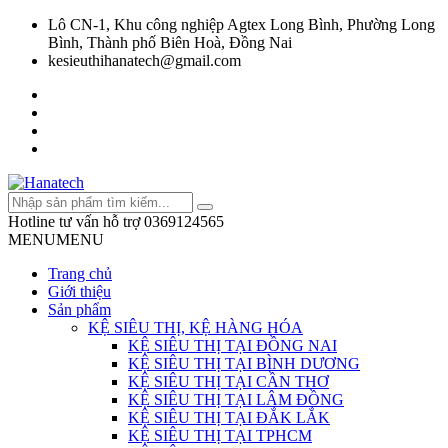
Lô CN-1, Khu công nghiệp Agtex Long Bình, Phường Long
Bình, Thành phố Biên Hoà, Đồng Nai
kesieuthihanatech@gmail.com
Hotline tư vấn hỗ trợ
0369124565
MENU
MENU
Trang chủ
Giới thiệu
Sản phẩm
KỆ SIÊU THỊ, KỆ HÀNG HÓA
KỆ SIÊU THỊ TẠI ĐỒNG NAI
KỆ SIÊU THỊ TẠI BÌNH DƯƠNG
KỆ SIÊU THỊ TẠI CẦN THƠ
KỆ SIÊU THỊ TẠI LÂM ĐỒNG
KỆ SIÊU THỊ TẠI ĐẮK LẮK
KỆ SIÊU THỊ TẠI TPHCM