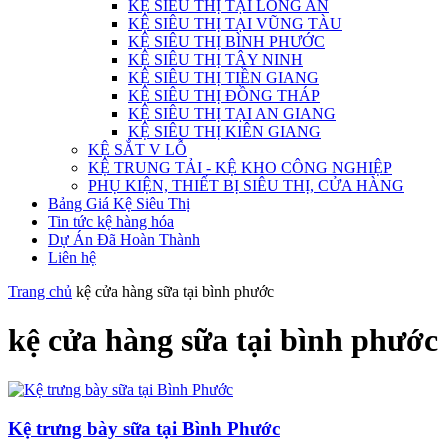
KỆ SIÊU THỊ TẠI LONG AN
KỆ SIÊU THỊ TẠI VŨNG TÀU
KỆ SIÊU THỊ BÌNH PHƯỚC
KỆ SIÊU THỊ TÂY NINH
KỆ SIÊU THỊ TIỀN GIANG
KỆ SIÊU THỊ ĐỒNG THÁP
KỆ SIÊU THỊ TẠI AN GIANG
KỆ SIÊU THỊ KIÊN GIANG
KỆ SẮT V LỖ
KỆ TRUNG TẢI - KỆ KHO CÔNG NGHIỆP
PHỤ KIỆN, THIẾT BỊ SIÊU THỊ, CỬA HÀNG
Bảng Giá Kệ Siêu Thị
Tin tức kệ hàng hóa
Dự Án Đã Hoàn Thành
Liên hệ
Trang chủ
kệ cửa hàng sữa tại bình phước
kệ cửa hàng sữa tại bình phước
Kệ trưng bày sữa tại Bình Phước