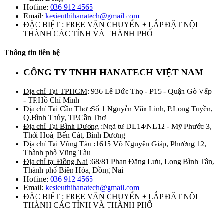
Hotline:
036 912 4565
Email:
kesieuthihanatech@gmail.com
ĐẶC BIỆT : FREE VẬN CHUYỂN + LẮP ĐẶT NỘI
THÀNH CÁC TỈNH VÀ THÀNH PHỐ
Thông tin liên hệ
CÔNG TY TNHH HANATECH VIỆT NAM
Địa chỉ Tại TPHCM
: 936 Lê Đức Thọ - P15 - Quận Gò Vấp
- TP.Hồ Chí Minh
Địa chỉ Tại Cần Thơ
:Số 1 Nguyễn Văn Linh, P.Long Tuyền,
Q.Bình Thủy, TP.Cần Thơ
Địa chỉ Tại Bình Dương
:Ngã tư DL14/NL12 - Mỹ Phước 3,
Thới Hoà, Bến Cát, Bình Dương
Địa chỉ Tại Vũng Tàu
:1615 Võ Nguyên Giáp, Phường 12,
Thành phố Vũng Tàu
Địa chỉ tại Đồng Nai
:68/81 Phan Đăng Lưu, Long Bình Tân,
Thành phố Biên Hòa, Đồng Nai
Hotline:
036 912 4565
Email:
kesieuthihanatech@gmail.com
ĐẶC BIỆT : FREE VẬN CHUYỂN + LẮP ĐẶT NỘI
THÀNH CÁC TỈNH VÀ THÀNH PHỐ