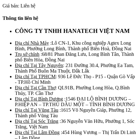
Giá bán: Liên hệ
Thông tin liên hệ
CÔNG TY TNHH HANATECH VIỆT NAM
Địa chỉ Nhà Máy
:Lô CN-1, Khu công nghiệp Agtex Long
Bình, Phường Long Bình, Thành phố Biên Hoà, Đồng Nai
Trụ sở chính
:68/81 Phan Đăng Lưu, Long Bình Tân, Thành
phố Biên Hòa, Đồng Nai
Địa chỉ Tại Tây Nguyên
: 231 Đường 30.4, Phường Ea Tam,
Thành Phố Buôn Ma Thuột, Đắk Lắk
Địa chỉ Tại TPHCM
: 936 Lê Đức Thọ - P15 - Quận Gò Vấp
- TP.Hồ Chí Minh
Địa chỉ Tại Cần Thơ
: QL91B, Phường Long Hòa, Q.Bình
Thủy, TP. Cần Thơ
Địa chỉ Tại Bình Dương
:1546 ĐẠI LỘ BÌNH DƯƠNG –
P.HIỆP AN – TP.THỦ DẦU MỘT – TỈNH BÌNH DƯƠNG
Địa chỉ Tại Vũng Tàu
:1615 Võ Nguyên Giáp, Phường 12,
Thành phố Vũng Tàu
Địa chỉ Tại Sóc Trăng
:36 Nguyễn Văn Hữu, Phường 1, Sóc
Trăng, Việt Nam
Địa chỉ Tại Lâm Đồng
:454 Hùng Vương – Thị Trấn Di Linh
– Lâm Đồng