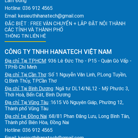
Lâm Đồng
Hotline:
036 912 4565
Email:
kesieuthihanatech@gmail.com
ĐẶC BIỆT : FREE VẬN CHUYỂN + LẮP ĐẶT NỘI THÀNH
CÁC TỈNH VÀ THÀNH PHỐ
THÔNG TIN LIÊN HỆ
CÔNG TY TNHH HANATECH VIỆT NAM
Địa chỉ Tại TPHCM
: 936 Lê Đức Thọ - P15 - Quận Gò Vấp -
TP.Hồ Chí Minh
Địa chỉ Tại Cần Thơ
:Số 1 Nguyễn Văn Linh, P.Long Tuyền,
Q.Bình Thủy, TP.Cần Thơ
Địa chỉ Tại Bình Dương
:Ngã tư DL14/NL12 - Mỹ Phước 3,
Thới Hoà, Bến Cát, Bình Dương
Địa chỉ Tại Vũng Tàu
:1615 Võ Nguyên Giáp, Phường 12,
Thành phố Vũng Tàu
Địa chỉ tại Đồng Nai
:68/81 Phan Đăng Lưu, Long Bình Tân,
Thành phố Biên Hòa, Đồng Nai
Hotline:
036 912 4565
Email:
kesieuthihanatech@gmail.com