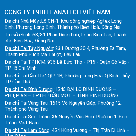
CÔNG TY TNHH HANATECH VIỆT NAM
Địa chỉ Nhà Máy
:Lô CN-1, Khu công nghiệp Agtex Long
Bình, Phường Long Bình, Thành phố Biên Hoà, Đồng Nai
Trụ sở chính
:68/81 Phan Đăng Lưu, Long Bình Tân, Thành
phố Biên Hòa, Đồng Nai
Địa chỉ Tại Tây Nguyên
: 231 Đường 30.4, Phường Ea Tam,
Thành Phố Buôn Ma Thuột, Đắk Lắk
Địa chỉ Tại TPHCM
: 936 Lê Đức Thọ - P15 - Quận Gò Vấp -
TP.Hồ Chí Minh
Địa chỉ Tại Cần Thơ
: QL91B, Phường Long Hòa, Q.Bình Thủy,
TP. Cần Thơ
Địa chỉ Tại Bình Dương
:1546 ĐẠI LỘ BÌNH DƯƠNG –
P.HIỆP AN – TP.THỦ DẦU MỘT – TỈNH BÌNH DƯƠNG
Địa chỉ Tại Vũng Tàu
:1615 Võ Nguyên Giáp, Phường 12,
Thành phố Vũng Tàu
Địa chỉ Tại Sóc Trăng
:36 Nguyễn Văn Hữu, Phường 1, Sóc
Trăng, Việt Nam
Địa chỉ Tại Lâm Đồng
:454 Hùng Vương – Thị Trấn Di Linh –