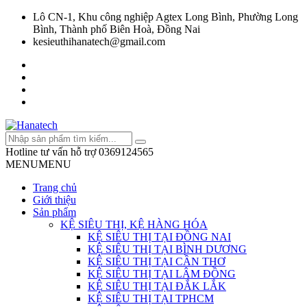
Lô CN-1, Khu công nghiệp Agtex Long Bình, Phường Long
Bình, Thành phố Biên Hoà, Đồng Nai
kesieuthihanatech@gmail.com
Hotline tư vấn hỗ trợ
0369124565
MENU
MENU
Trang chủ
Giới thiệu
Sản phẩm
KỆ SIÊU THỊ, KỆ HÀNG HÓA
KỆ SIÊU THỊ TẠI ĐỒNG NAI
KỆ SIÊU THỊ TẠI BÌNH DƯƠNG
KỆ SIÊU THỊ TẠI CẦN THƠ
KỆ SIÊU THỊ TẠI LÂM ĐỒNG
KỆ SIÊU THỊ TẠI ĐẮK LẮK
KỆ SIÊU THỊ TẠI TPHCM