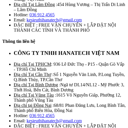
Địa chỉ Tại Lâm Đồng
:454 Hùng Vương – Thị Trấn Di Linh
– Lâm Đồng
Hotline:
036 912 4565
Email:
kesieuthihanatech@gmail.com
ĐẶC BIỆT : FREE VẬN CHUYỂN + LẮP ĐẶT NỘI
THÀNH CÁC TỈNH VÀ THÀNH PHỐ
Thông tin liên hệ
CÔNG TY TNHH HANATECH VIỆT NAM
Địa chỉ Tại TPHCM
: 936 Lê Đức Thọ - P15 - Quận Gò Vấp
- TP.Hồ Chí Minh
Địa chỉ Tại Cần Thơ
:Số 1 Nguyễn Văn Linh, P.Long Tuyền,
Q.Bình Thủy, TP.Cần Thơ
Địa chỉ Tại Bình Dương
:Ngã tư DL14/NL12 - Mỹ Phước 3,
Thới Hoà, Bến Cát, Bình Dương
Địa chỉ Tại Vũng Tàu
:1615 Võ Nguyên Giáp, Phường 12,
Thành phố Vũng Tàu
Địa chỉ tại Đồng Nai
:68/81 Phan Đăng Lưu, Long Bình Tân,
Thành phố Biên Hòa, Đồng Nai
Hotline:
036 912 4565
Email:
kesieuthihanatech@gmail.com
ĐẶC BIỆT : FREE VẬN CHUYỂN + LẮP ĐẶT NỘI