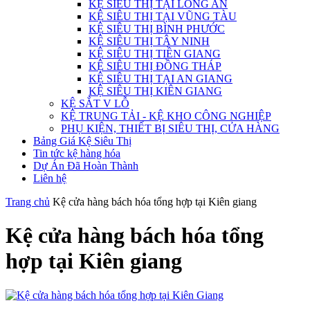
KỆ SIÊU THỊ TẠI LONG AN
KỆ SIÊU THỊ TẠI VŨNG TÀU
KỆ SIÊU THỊ BÌNH PHƯỚC
KỆ SIÊU THỊ TÂY NINH
KỆ SIÊU THỊ TIỀN GIANG
KỆ SIÊU THỊ ĐỒNG THÁP
KỆ SIÊU THỊ TẠI AN GIANG
KỆ SIÊU THỊ KIÊN GIANG
KỆ SẮT V LỖ
KỆ TRUNG TẢI - KỆ KHO CÔNG NGHIỆP
PHỤ KIỆN, THIẾT BỊ SIÊU THỊ, CỬA HÀNG
Bảng Giá Kệ Siêu Thị
Tin tức kệ hàng hóa
Dự Án Đã Hoàn Thành
Liên hệ
Trang chủ
Kệ cửa hàng bách hóa tổng hợp tại Kiên giang
Kệ cửa hàng bách hóa tổng
hợp tại Kiên giang