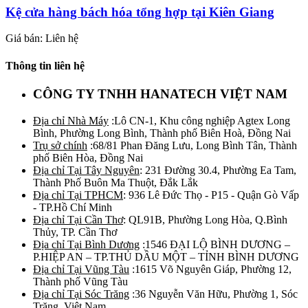
Kệ cửa hàng bách hóa tổng hợp tại Kiên Giang
Giá bán: Liên hệ
Thông tin liên hệ
CÔNG TY TNHH HANATECH VIỆT NAM
Địa chỉ Nhà Máy
:Lô CN-1, Khu công nghiệp Agtex Long
Bình, Phường Long Bình, Thành phố Biên Hoà, Đồng Nai
Trụ sở chính
:68/81 Phan Đăng Lưu, Long Bình Tân, Thành
phố Biên Hòa, Đồng Nai
Địa chỉ Tại Tây Nguyên
: 231 Đường 30.4, Phường Ea Tam,
Thành Phố Buôn Ma Thuột, Đắk Lắk
Địa chỉ Tại TPHCM
: 936 Lê Đức Thọ - P15 - Quận Gò Vấp
- TP.Hồ Chí Minh
Địa chỉ Tại Cần Thơ
: QL91B, Phường Long Hòa, Q.Bình
Thủy, TP. Cần Thơ
Địa chỉ Tại Bình Dương
:1546 ĐẠI LỘ BÌNH DƯƠNG –
P.HIỆP AN – TP.THỦ DẦU MỘT – TỈNH BÌNH DƯƠNG
Địa chỉ Tại Vũng Tàu
:1615 Võ Nguyên Giáp, Phường 12,
Thành phố Vũng Tàu
Địa chỉ Tại Sóc Trăng
:36 Nguyễn Văn Hữu, Phường 1, Sóc
Trăng, Việt Nam