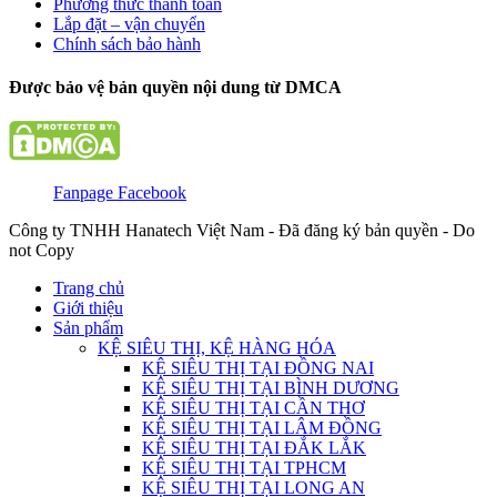
Phương thức thanh toán
Lắp đặt – vận chuyển
Chính sách bảo hành
Được bảo vệ bản quyền nội dung từ DMCA
Fanpage Facebook
Công ty TNHH Hanatech Việt Nam - Đã đăng ký bản quyền - Do
not Copy
Trang chủ
Giới thiệu
Sản phẩm
KỆ SIÊU THỊ, KỆ HÀNG HÓA
KỆ SIÊU THỊ TẠI ĐỒNG NAI
KỆ SIÊU THỊ TẠI BÌNH DƯƠNG
KỆ SIÊU THỊ TẠI CẦN THƠ
KỆ SIÊU THỊ TẠI LÂM ĐỒNG
KỆ SIÊU THỊ TẠI ĐẮK LẮK
KỆ SIÊU THỊ TẠI TPHCM
KỆ SIÊU THỊ TẠI LONG AN