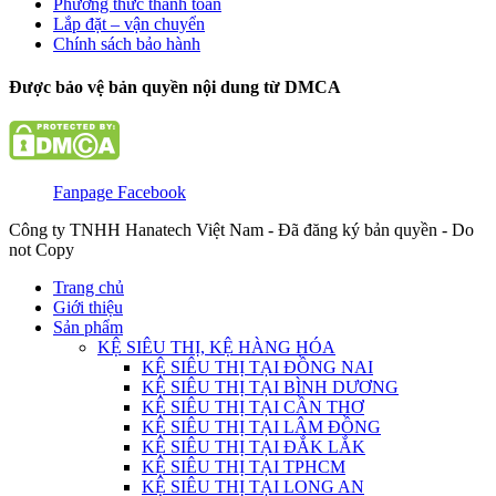
Phương thức thanh toán
Lắp đặt – vận chuyển
Chính sách bảo hành
Được bảo vệ bản quyền nội dung từ DMCA
Fanpage Facebook
Công ty TNHH Hanatech Việt Nam - Đã đăng ký bản quyền - Do
not Copy
Trang chủ
Giới thiệu
Sản phẩm
KỆ SIÊU THỊ, KỆ HÀNG HÓA
KỆ SIÊU THỊ TẠI ĐỒNG NAI
KỆ SIÊU THỊ TẠI BÌNH DƯƠNG
KỆ SIÊU THỊ TẠI CẦN THƠ
KỆ SIÊU THỊ TẠI LÂM ĐỒNG
KỆ SIÊU THỊ TẠI ĐẮK LẮK
KỆ SIÊU THỊ TẠI TPHCM
KỆ SIÊU THỊ TẠI LONG AN