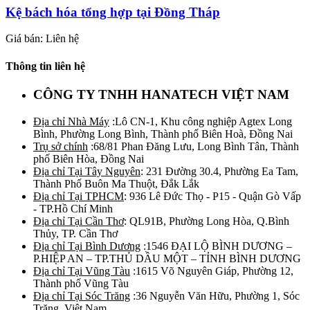
Kệ bách hóa tổng hợp tại Đồng Tháp
Giá bán: Liên hệ
Thông tin liên hệ
CÔNG TY TNHH HANATECH VIỆT NAM
Địa chỉ Nhà Máy
:Lô CN-1, Khu công nghiệp Agtex Long
Bình, Phường Long Bình, Thành phố Biên Hoà, Đồng Nai
Trụ sở chính
:68/81 Phan Đăng Lưu, Long Bình Tân, Thành
phố Biên Hòa, Đồng Nai
Địa chỉ Tại Tây Nguyên
: 231 Đường 30.4, Phường Ea Tam,
Thành Phố Buôn Ma Thuột, Đắk Lắk
Địa chỉ Tại TPHCM
: 936 Lê Đức Thọ - P15 - Quận Gò Vấp
- TP.Hồ Chí Minh
Địa chỉ Tại Cần Thơ
: QL91B, Phường Long Hòa, Q.Bình
Thủy, TP. Cần Thơ
Địa chỉ Tại Bình Dương
:1546 ĐẠI LỘ BÌNH DƯƠNG –
P.HIỆP AN – TP.THỦ DẦU MỘT – TỈNH BÌNH DƯƠNG
Địa chỉ Tại Vũng Tàu
:1615 Võ Nguyên Giáp, Phường 12,
Thành phố Vũng Tàu
Địa chỉ Tại Sóc Trăng
:36 Nguyễn Văn Hữu, Phường 1, Sóc
Trăng, Việt Nam