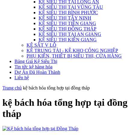
KỆ SIÊU THỊ TẠI LONG AN
KỆ SIÊU THỊ TẠI VŨNG TÀU
KỆ SIÊU THỊ BÌNH PHƯỚC
KỆ SIÊU THỊ TÂY NINH
KỆ SIÊU THỊ TIỀN GIANG
KỆ SIÊU THỊ ĐỒNG THÁP
KỆ SIÊU THỊ TẠI AN GIANG
KỆ SIÊU THỊ KIÊN GIANG
KỆ SẮT V LỖ
KỆ TRUNG TẢI - KỆ KHO CÔNG NGHIỆP
PHỤ KIỆN, THIẾT BỊ SIÊU THỊ, CỬA HÀNG
Bảng Giá Kệ Siêu Thị
Tin tức kệ hàng hóa
Dự Án Đã Hoàn Thành
Liên hệ
Trang chủ
kệ bách hóa tổng hợp tại đồng tháp
kệ bách hóa tổng hợp tại đồng
tháp