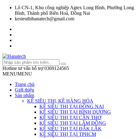
Lô CN-1, Khu công nghiệp Agtex Long Bình, Phường Long
Bình, Thành phố Biên Hoà, Đồng Nai
kesieuthihanatech@gmail.com
Hotline tư vấn hỗ trợ
0369124565
MENU
MENU
Trang chủ
Giới thiệu
Sản phẩm
KỆ SIÊU THỊ, KỆ HÀNG HÓA
KỆ SIÊU THỊ TẠI ĐỒNG NAI
KỆ SIÊU THỊ TẠI BÌNH DƯƠNG
KỆ SIÊU THỊ TẠI CẦN THƠ
KỆ SIÊU THỊ TẠI LÂM ĐỒNG
KỆ SIÊU THỊ TẠI ĐẮK LẮK
KỆ SIÊU THỊ TẠI TPHCM