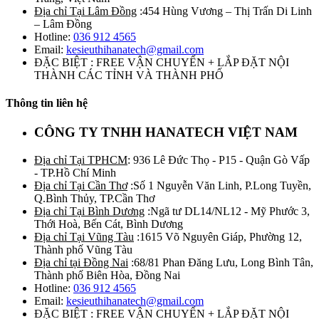
Địa chỉ Tại Lâm Đồng
:454 Hùng Vương – Thị Trấn Di Linh
– Lâm Đồng
Hotline:
036 912 4565
Email:
kesieuthihanatech@gmail.com
ĐẶC BIỆT : FREE VẬN CHUYỂN + LẮP ĐẶT NỘI
THÀNH CÁC TỈNH VÀ THÀNH PHỐ
Thông tin liên hệ
CÔNG TY TNHH HANATECH VIỆT NAM
Địa chỉ Tại TPHCM
: 936 Lê Đức Thọ - P15 - Quận Gò Vấp
- TP.Hồ Chí Minh
Địa chỉ Tại Cần Thơ
:Số 1 Nguyễn Văn Linh, P.Long Tuyền,
Q.Bình Thủy, TP.Cần Thơ
Địa chỉ Tại Bình Dương
:Ngã tư DL14/NL12 - Mỹ Phước 3,
Thới Hoà, Bến Cát, Bình Dương
Địa chỉ Tại Vũng Tàu
:1615 Võ Nguyên Giáp, Phường 12,
Thành phố Vũng Tàu
Địa chỉ tại Đồng Nai
:68/81 Phan Đăng Lưu, Long Bình Tân,
Thành phố Biên Hòa, Đồng Nai
Hotline:
036 912 4565
Email:
kesieuthihanatech@gmail.com
ĐẶC BIỆT : FREE VẬN CHUYỂN + LẮP ĐẶT NỘI