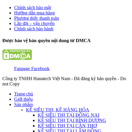
Chính sách bảo mật
Hướng dẫn mua hàng
Phương thức thanh toán
Lắp đặt – vận chuyển
Chính sách bảo hành
Được bảo vệ bản quyền nội dung từ DMCA
Fanpage Facebook
Công ty TNHH Hanatech Việt Nam - Đã đăng ký bản quyền - Do
not Copy
Trang chủ
Giới thiệu
Sản phẩm
KỆ SIÊU THỊ, KỆ HÀNG HÓA
KỆ SIÊU THỊ TẠI ĐỒNG NAI
KỆ SIÊU THỊ TẠI BÌNH DƯƠNG
KỆ SIÊU THỊ TẠI CẦN THƠ
KỆ SIÊU THỊ TẠI LÂM ĐỒNG