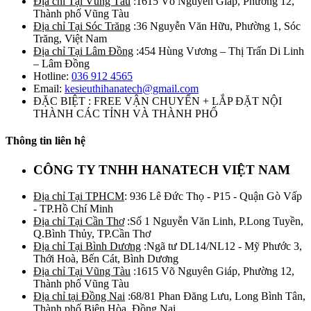
Địa chỉ Tại Vũng Tàu
:1615 Võ Nguyên Giáp, Phường 12,
Thành phố Vũng Tàu
Địa chỉ Tại Sóc Trăng
:36 Nguyễn Văn Hữu, Phường 1, Sóc
Trăng, Việt Nam
Địa chỉ Tại Lâm Đồng
:454 Hùng Vương – Thị Trấn Di Linh
– Lâm Đồng
Hotline:
036 912 4565
Email:
kesieuthihanatech@gmail.com
ĐẶC BIỆT : FREE VẬN CHUYỂN + LẮP ĐẶT NỘI
THÀNH CÁC TỈNH VÀ THÀNH PHỐ
Thông tin liên hệ
CÔNG TY TNHH HANATECH VIỆT NAM
Địa chỉ Tại TPHCM
: 936 Lê Đức Thọ - P15 - Quận Gò Vấp
- TP.Hồ Chí Minh
Địa chỉ Tại Cần Thơ
:Số 1 Nguyễn Văn Linh, P.Long Tuyền,
Q.Bình Thủy, TP.Cần Thơ
Địa chỉ Tại Bình Dương
:Ngã tư DL14/NL12 - Mỹ Phước 3,
Thới Hoà, Bến Cát, Bình Dương
Địa chỉ Tại Vũng Tàu
:1615 Võ Nguyên Giáp, Phường 12,
Thành phố Vũng Tàu
Địa chỉ tại Đồng Nai
:68/81 Phan Đăng Lưu, Long Bình Tân,
Thành phố Biên Hòa, Đồng Nai