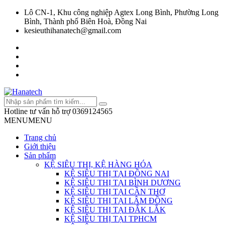
Lô CN-1, Khu công nghiệp Agtex Long Bình, Phường Long
Bình, Thành phố Biên Hoà, Đồng Nai
kesieuthihanatech@gmail.com
Hotline tư vấn hỗ trợ
0369124565
MENU
MENU
Trang chủ
Giới thiệu
Sản phẩm
KỆ SIÊU THỊ, KỆ HÀNG HÓA
KỆ SIÊU THỊ TẠI ĐỒNG NAI
KỆ SIÊU THỊ TẠI BÌNH DƯƠNG
KỆ SIÊU THỊ TẠI CẦN THƠ
KỆ SIÊU THỊ TẠI LÂM ĐỒNG
KỆ SIÊU THỊ TẠI ĐẮK LẮK
KỆ SIÊU THỊ TẠI TPHCM