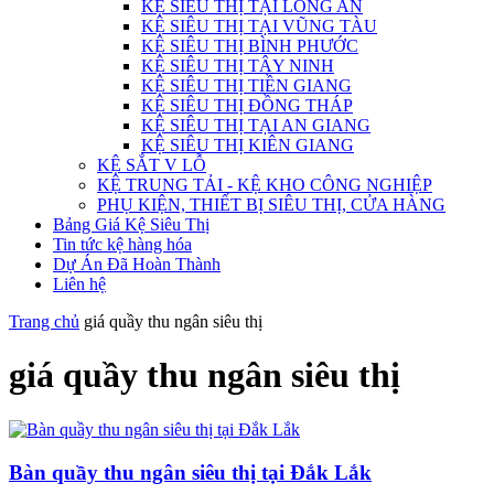
KỆ SIÊU THỊ TẠI LONG AN
KỆ SIÊU THỊ TẠI VŨNG TÀU
KỆ SIÊU THỊ BÌNH PHƯỚC
KỆ SIÊU THỊ TÂY NINH
KỆ SIÊU THỊ TIỀN GIANG
KỆ SIÊU THỊ ĐỒNG THÁP
KỆ SIÊU THỊ TẠI AN GIANG
KỆ SIÊU THỊ KIÊN GIANG
KỆ SẮT V LỖ
KỆ TRUNG TẢI - KỆ KHO CÔNG NGHIỆP
PHỤ KIỆN, THIẾT BỊ SIÊU THỊ, CỬA HÀNG
Bảng Giá Kệ Siêu Thị
Tin tức kệ hàng hóa
Dự Án Đã Hoàn Thành
Liên hệ
Trang chủ
giá quầy thu ngân siêu thị
giá quầy thu ngân siêu thị
Bàn quầy thu ngân siêu thị tại Đắk Lắk