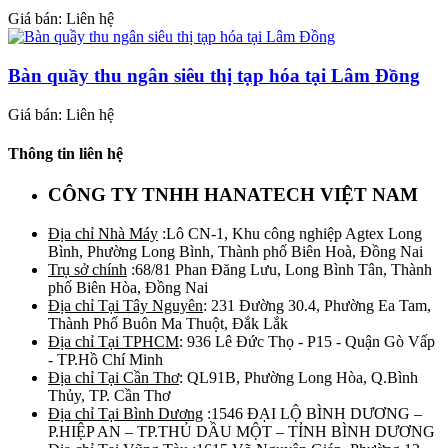
Giá bán: Liên hệ
Bàn quầy thu ngân siêu thị tạp hóa tại Lâm Đồng
Giá bán: Liên hệ
Thông tin liên hệ
CÔNG TY TNHH HANATECH VIỆT NAM
Địa chỉ Nhà Máy
:Lô CN-1, Khu công nghiệp Agtex Long
Bình, Phường Long Bình, Thành phố Biên Hoà, Đồng Nai
Trụ sở chính
:68/81 Phan Đăng Lưu, Long Bình Tân, Thành
phố Biên Hòa, Đồng Nai
Địa chỉ Tại Tây Nguyên
: 231 Đường 30.4, Phường Ea Tam,
Thành Phố Buôn Ma Thuột, Đắk Lắk
Địa chỉ Tại TPHCM
: 936 Lê Đức Thọ - P15 - Quận Gò Vấp
- TP.Hồ Chí Minh
Địa chỉ Tại Cần Thơ
: QL91B, Phường Long Hòa, Q.Bình
Thủy, TP. Cần Thơ
Địa chỉ Tại Bình Dương
:1546 ĐẠI LỘ BÌNH DƯƠNG –
P.HIỆP AN – TP.THỦ DẦU MỘT – TỈNH BÌNH DƯƠNG