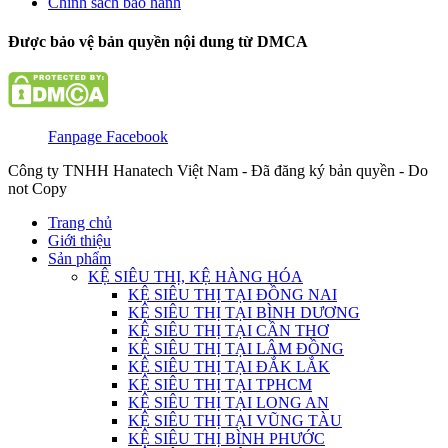
Chính sách bảo hành
Được bảo vệ bản quyền nội dung từ DMCA
Fanpage Facebook
Công ty TNHH Hanatech Việt Nam - Đã đăng ký bản quyền - Do
not Copy
Trang chủ
Giới thiệu
Sản phẩm
KỆ SIÊU THỊ, KỆ HÀNG HÓA
KỆ SIÊU THỊ TẠI ĐỒNG NAI
KỆ SIÊU THỊ TẠI BÌNH DƯƠNG
KỆ SIÊU THỊ TẠI CẦN THƠ
KỆ SIÊU THỊ TẠI LÂM ĐỒNG
KỆ SIÊU THỊ TẠI ĐẮK LẮK
KỆ SIÊU THỊ TẠI TPHCM
KỆ SIÊU THỊ TẠI LONG AN
KỆ SIÊU THỊ TẠI VŨNG TÀU
KỆ SIÊU THỊ BÌNH PHƯỚC