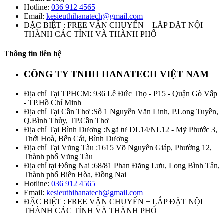
Hotline:
036 912 4565
Email:
kesieuthihanatech@gmail.com
ĐẶC BIỆT : FREE VẬN CHUYỂN + LẮP ĐẶT NỘI
THÀNH CÁC TỈNH VÀ THÀNH PHỐ
Thông tin liên hệ
CÔNG TY TNHH HANATECH VIỆT NAM
Địa chỉ Tại TPHCM
: 936 Lê Đức Thọ - P15 - Quận Gò Vấp
- TP.Hồ Chí Minh
Địa chỉ Tại Cần Thơ
:Số 1 Nguyễn Văn Linh, P.Long Tuyền,
Q.Bình Thủy, TP.Cần Thơ
Địa chỉ Tại Bình Dương
:Ngã tư DL14/NL12 - Mỹ Phước 3,
Thới Hoà, Bến Cát, Bình Dương
Địa chỉ Tại Vũng Tàu
:1615 Võ Nguyên Giáp, Phường 12,
Thành phố Vũng Tàu
Địa chỉ tại Đồng Nai
:68/81 Phan Đăng Lưu, Long Bình Tân,
Thành phố Biên Hòa, Đồng Nai
Hotline:
036 912 4565
Email:
kesieuthihanatech@gmail.com
ĐẶC BIỆT : FREE VẬN CHUYỂN + LẮP ĐẶT NỘI
THÀNH CÁC TỈNH VÀ THÀNH PHỐ