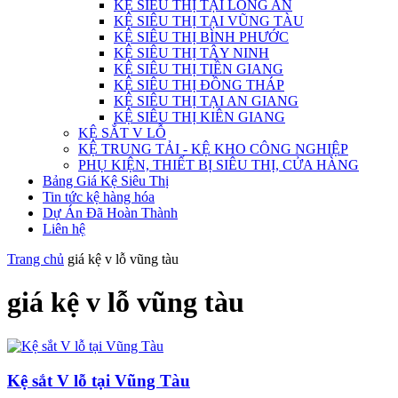
KỆ SIÊU THỊ TẠI LONG AN
KỆ SIÊU THỊ TẠI VŨNG TÀU
KỆ SIÊU THỊ BÌNH PHƯỚC
KỆ SIÊU THỊ TÂY NINH
KỆ SIÊU THỊ TIỀN GIANG
KỆ SIÊU THỊ ĐỒNG THÁP
KỆ SIÊU THỊ TẠI AN GIANG
KỆ SIÊU THỊ KIÊN GIANG
KỆ SẮT V LỖ
KỆ TRUNG TẢI - KỆ KHO CÔNG NGHIỆP
PHỤ KIỆN, THIẾT BỊ SIÊU THỊ, CỬA HÀNG
Bảng Giá Kệ Siêu Thị
Tin tức kệ hàng hóa
Dự Án Đã Hoàn Thành
Liên hệ
Trang chủ
giá kệ v lỗ vũng tàu
giá kệ v lỗ vũng tàu
Kệ sắt V lỗ tại Vũng Tàu