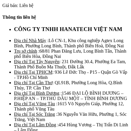
Giá bán: Liên hệ
Thông tin liên hệ
CÔNG TY TNHH HANATECH VIỆT NAM
Địa chỉ Nhà Máy
:Lô CN-1, Khu công nghiệp Agtex Long
Bình, Phường Long Bình, Thành phố Biên Hoà, Đồng Nai
Trụ sở chính
:68/81 Phan Đăng Lưu, Long Bình Tân, Thành
phố Biên Hòa, Đồng Nai
Địa chỉ Tại Tây Nguyên
: 231 Đường 30.4, Phường Ea Tam,
Thành Phố Buôn Ma Thuột, Đắk Lắk
Địa chỉ Tại TPHCM
: 936 Lê Đức Thọ - P15 - Quận Gò Vấp
- TP.Hồ Chí Minh
Địa chỉ Tại Cần Thơ
: QL91B, Phường Long Hòa, Q.Bình
Thủy, TP. Cần Thơ
Địa chỉ Tại Bình Dương
:1546 ĐẠI LỘ BÌNH DƯƠNG –
P.HIỆP AN – TP.THỦ DẦU MỘT – TỈNH BÌNH DƯƠNG
Địa chỉ Tại Vũng Tàu
:1615 Võ Nguyên Giáp, Phường 12,
Thành phố Vũng Tàu
Địa chỉ Tại Sóc Trăng
:36 Nguyễn Văn Hữu, Phường 1, Sóc
Trăng, Việt Nam
Địa chỉ Tại Lâm Đồng
:454 Hùng Vương – Thị Trấn Di Linh
– Lâm Đồng