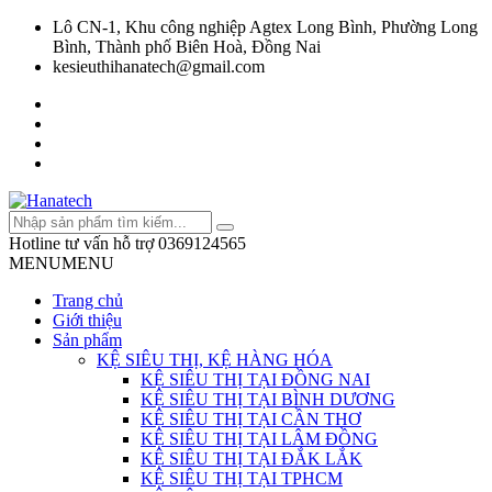
Lô CN-1, Khu công nghiệp Agtex Long Bình, Phường Long
Bình, Thành phố Biên Hoà, Đồng Nai
kesieuthihanatech@gmail.com
Hotline tư vấn hỗ trợ
0369124565
MENU
MENU
Trang chủ
Giới thiệu
Sản phẩm
KỆ SIÊU THỊ, KỆ HÀNG HÓA
KỆ SIÊU THỊ TẠI ĐỒNG NAI
KỆ SIÊU THỊ TẠI BÌNH DƯƠNG
KỆ SIÊU THỊ TẠI CẦN THƠ
KỆ SIÊU THỊ TẠI LÂM ĐỒNG
KỆ SIÊU THỊ TẠI ĐẮK LẮK
KỆ SIÊU THỊ TẠI TPHCM