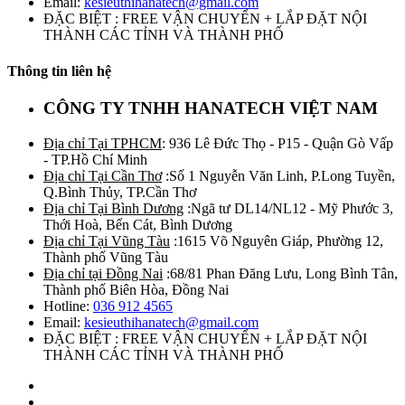
Email:
kesieuthihanatech@gmail.com
ĐẶC BIỆT : FREE VẬN CHUYỂN + LẮP ĐẶT NỘI
THÀNH CÁC TỈNH VÀ THÀNH PHỐ
Thông tin liên hệ
CÔNG TY TNHH HANATECH VIỆT NAM
Địa chỉ Tại TPHCM
: 936 Lê Đức Thọ - P15 - Quận Gò Vấp
- TP.Hồ Chí Minh
Địa chỉ Tại Cần Thơ
:Số 1 Nguyễn Văn Linh, P.Long Tuyền,
Q.Bình Thủy, TP.Cần Thơ
Địa chỉ Tại Bình Dương
:Ngã tư DL14/NL12 - Mỹ Phước 3,
Thới Hoà, Bến Cát, Bình Dương
Địa chỉ Tại Vũng Tàu
:1615 Võ Nguyên Giáp, Phường 12,
Thành phố Vũng Tàu
Địa chỉ tại Đồng Nai
:68/81 Phan Đăng Lưu, Long Bình Tân,
Thành phố Biên Hòa, Đồng Nai
Hotline:
036 912 4565
Email:
kesieuthihanatech@gmail.com
ĐẶC BIỆT : FREE VẬN CHUYỂN + LẮP ĐẶT NỘI
THÀNH CÁC TỈNH VÀ THÀNH PHỐ