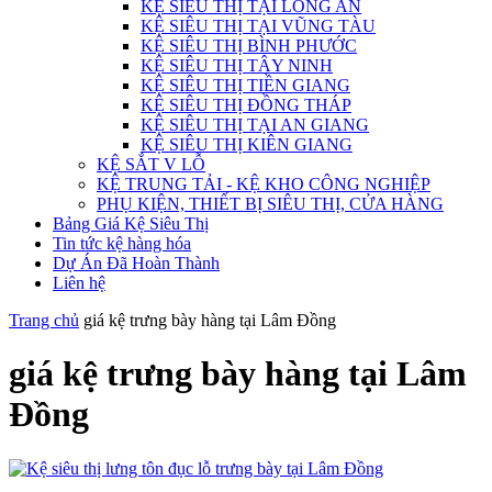
KỆ SIÊU THỊ TẠI LONG AN
KỆ SIÊU THỊ TẠI VŨNG TÀU
KỆ SIÊU THỊ BÌNH PHƯỚC
KỆ SIÊU THỊ TÂY NINH
KỆ SIÊU THỊ TIỀN GIANG
KỆ SIÊU THỊ ĐỒNG THÁP
KỆ SIÊU THỊ TẠI AN GIANG
KỆ SIÊU THỊ KIÊN GIANG
KỆ SẮT V LỖ
KỆ TRUNG TẢI - KỆ KHO CÔNG NGHIỆP
PHỤ KIỆN, THIẾT BỊ SIÊU THỊ, CỬA HÀNG
Bảng Giá Kệ Siêu Thị
Tin tức kệ hàng hóa
Dự Án Đã Hoàn Thành
Liên hệ
Trang chủ
giá kệ trưng bày hàng tại Lâm Đồng
giá kệ trưng bày hàng tại Lâm
Đồng