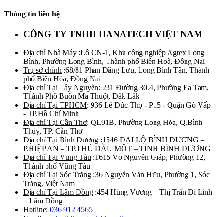
Thông tin liên hệ
CÔNG TY TNHH HANATECH VIỆT NAM
Địa chỉ Nhà Máy
:Lô CN-1, Khu công nghiệp Agtex Long
Bình, Phường Long Bình, Thành phố Biên Hoà, Đồng Nai
Trụ sở chính
:68/81 Phan Đăng Lưu, Long Bình Tân, Thành
phố Biên Hòa, Đồng Nai
Địa chỉ Tại Tây Nguyên
: 231 Đường 30.4, Phường Ea Tam,
Thành Phố Buôn Ma Thuột, Đắk Lắk
Địa chỉ Tại TPHCM
: 936 Lê Đức Thọ - P15 - Quận Gò Vấp
- TP.Hồ Chí Minh
Địa chỉ Tại Cần Thơ
: QL91B, Phường Long Hòa, Q.Bình
Thủy, TP. Cần Thơ
Địa chỉ Tại Bình Dương
:1546 ĐẠI LỘ BÌNH DƯƠNG –
P.HIỆP AN – TP.THỦ DẦU MỘT – TỈNH BÌNH DƯƠNG
Địa chỉ Tại Vũng Tàu
:1615 Võ Nguyên Giáp, Phường 12,
Thành phố Vũng Tàu
Địa chỉ Tại Sóc Trăng
:36 Nguyễn Văn Hữu, Phường 1, Sóc
Trăng, Việt Nam
Địa chỉ Tại Lâm Đồng
:454 Hùng Vương – Thị Trấn Di Linh
– Lâm Đồng
Hotline:
036 912 4565