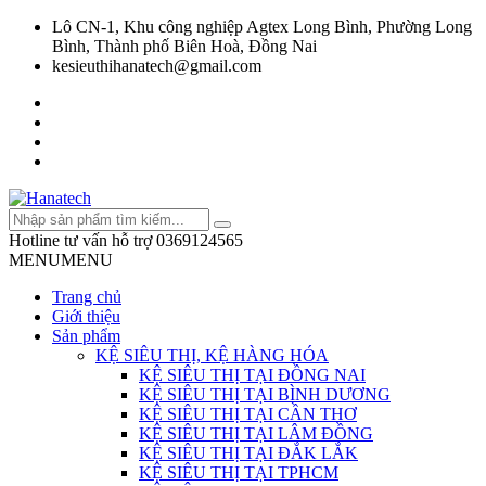
Lô CN-1, Khu công nghiệp Agtex Long Bình, Phường Long
Bình, Thành phố Biên Hoà, Đồng Nai
kesieuthihanatech@gmail.com
Hotline tư vấn hỗ trợ
0369124565
MENU
MENU
Trang chủ
Giới thiệu
Sản phẩm
KỆ SIÊU THỊ, KỆ HÀNG HÓA
KỆ SIÊU THỊ TẠI ĐỒNG NAI
KỆ SIÊU THỊ TẠI BÌNH DƯƠNG
KỆ SIÊU THỊ TẠI CẦN THƠ
KỆ SIÊU THỊ TẠI LÂM ĐỒNG
KỆ SIÊU THỊ TẠI ĐẮK LẮK
KỆ SIÊU THỊ TẠI TPHCM