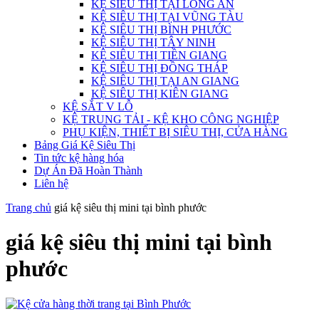
KỆ SIÊU THỊ TẠI LONG AN
KỆ SIÊU THỊ TẠI VŨNG TÀU
KỆ SIÊU THỊ BÌNH PHƯỚC
KỆ SIÊU THỊ TÂY NINH
KỆ SIÊU THỊ TIỀN GIANG
KỆ SIÊU THỊ ĐỒNG THÁP
KỆ SIÊU THỊ TẠI AN GIANG
KỆ SIÊU THỊ KIÊN GIANG
KỆ SẮT V LỖ
KỆ TRUNG TẢI - KỆ KHO CÔNG NGHIỆP
PHỤ KIỆN, THIẾT BỊ SIÊU THỊ, CỬA HÀNG
Bảng Giá Kệ Siêu Thị
Tin tức kệ hàng hóa
Dự Án Đã Hoàn Thành
Liên hệ
Trang chủ
giá kệ siêu thị mini tại bình phước
giá kệ siêu thị mini tại bình
phước