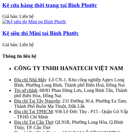
Kệ cửa hàng thời trang tại Bình Phước
Giá bán: Liên hệ
Kệ siêu thị Mini tại Bình Phước
Giá bán: Liên hệ
Thông tin liên hệ
CÔNG TY TNHH HANATECH VIỆT NAM
Địa chỉ Nhà Máy
:Lô CN-1, Khu công nghiệp Agtex Long
Bình, Phường Long Bình, Thành phố Biên Hoà, Đồng Nai
Trụ sở chính
:68/81 Phan Đăng Lưu, Long Bình Tân, Thành
phố Biên Hòa, Đồng Nai
Địa chỉ Tại Tây Nguyên
: 231 Đường 30.4, Phường Ea Tam,
Thành Phố Buôn Ma Thuột, Đắk Lắk
Địa chỉ Tại TPHCM
: 936 Lê Đức Thọ - P15 - Quận Gò Vấp
- TP.Hồ Chí Minh
Địa chỉ Tại Cần Thơ
: QL91B, Phường Long Hòa, Q.Bình
Thủy, TP. Cần Thơ