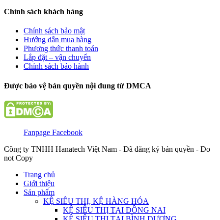
Chính sách khách hàng
Chính sách bảo mật
Hướng dẫn mua hàng
Phương thức thanh toán
Lắp đặt – vận chuyển
Chính sách bảo hành
Được bảo vệ bản quyền nội dung từ DMCA
Fanpage Facebook
Công ty TNHH Hanatech Việt Nam - Đã đăng ký bản quyền - Do
not Copy
Trang chủ
Giới thiệu
Sản phẩm
KỆ SIÊU THỊ, KỆ HÀNG HÓA
KỆ SIÊU THỊ TẠI ĐỒNG NAI
KỆ SIÊU THỊ TẠI BÌNH DƯƠNG