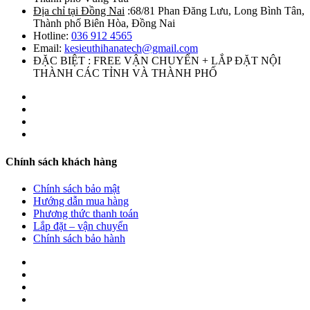
Địa chỉ tại Đồng Nai
:68/81 Phan Đăng Lưu, Long Bình Tân,
Thành phố Biên Hòa, Đồng Nai
Hotline:
036 912 4565
Email:
kesieuthihanatech@gmail.com
ĐẶC BIỆT : FREE VẬN CHUYỂN + LẮP ĐẶT NỘI
THÀNH CÁC TỈNH VÀ THÀNH PHỐ
Chính sách khách hàng
Chính sách bảo mật
Hướng dẫn mua hàng
Phương thức thanh toán
Lắp đặt – vận chuyển
Chính sách bảo hành