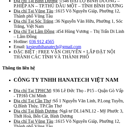
Địa chỉ Tại Bình Dương
:1546 ĐẠI LỘ BÌNH DƯƠNG –
P.HIỆP AN – TP.THỦ DẦU MỘT – TỈNH BÌNH DƯƠNG
Địa chỉ Tại Vũng Tàu
:1615 Võ Nguyên Giáp, Phường 12,
Thành phố Vũng Tàu
Địa chỉ Tại Sóc Trăng
:36 Nguyễn Văn Hữu, Phường 1, Sóc
Trăng, Việt Nam
Địa chỉ Tại Lâm Đồng
:454 Hùng Vương – Thị Trấn Di Linh
– Lâm Đồng
Hotline:
036 912 4565
Email:
kesieuthihanatech@gmail.com
ĐẶC BIỆT : FREE VẬN CHUYỂN + LẮP ĐẶT NỘI
THÀNH CÁC TỈNH VÀ THÀNH PHỐ
Thông tin liên hệ
CÔNG TY TNHH HANATECH VIỆT NAM
Địa chỉ Tại TPHCM
: 936 Lê Đức Thọ - P15 - Quận Gò Vấp
- TP.Hồ Chí Minh
Địa chỉ Tại Cần Thơ
:Số 1 Nguyễn Văn Linh, P.Long Tuyền,
Q.Bình Thủy, TP.Cần Thơ
Địa chỉ Tại Bình Dương
:Ngã tư DL14/NL12 - Mỹ Phước 3,
Thới Hoà, Bến Cát, Bình Dương
Địa chỉ Tại Vũng Tàu
:1615 Võ Nguyên Giáp, Phường 12,
Thành phố Vũng Tàu