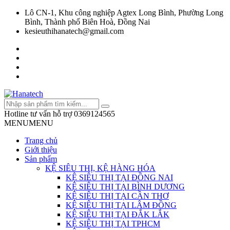
Lô CN-1, Khu công nghiệp Agtex Long Bình, Phường Long
Bình, Thành phố Biên Hoà, Đồng Nai
kesieuthihanatech@gmail.com
Hotline tư vấn hỗ trợ
0369124565
MENU
MENU
Trang chủ
Giới thiệu
Sản phẩm
KỆ SIÊU THỊ, KỆ HÀNG HÓA
KỆ SIÊU THỊ TẠI ĐỒNG NAI
KỆ SIÊU THỊ TẠI BÌNH DƯƠNG
KỆ SIÊU THỊ TẠI CẦN THƠ
KỆ SIÊU THỊ TẠI LÂM ĐỒNG
KỆ SIÊU THỊ TẠI ĐẮK LẮK
KỆ SIÊU THỊ TẠI TPHCM