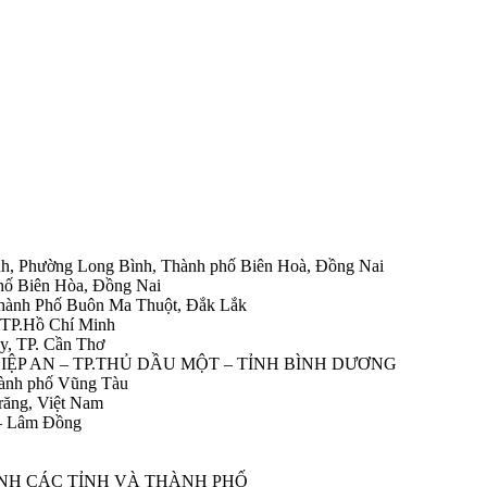
h, Phường Long Bình, Thành phố Biên Hoà, Đồng Nai
hố Biên Hòa, Đồng Nai
Thành Phố Buôn Ma Thuột, Đắk Lắk
 TP.Hồ Chí Minh
y, TP. Cần Thơ
HIỆP AN – TP.THỦ DẦU MỘT – TỈNH BÌNH DƯƠNG
ành phố Vũng Tàu
răng, Việt Nam
 – Lâm Đồng
ÀNH CÁC TỈNH VÀ THÀNH PHỐ