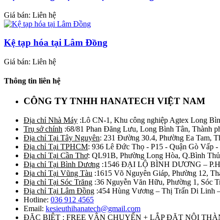
Giá bán: Liên hệ
Kệ tạp hóa tại Lâm Đồng
Giá bán: Liên hệ
Thông tin liên hệ
CÔNG TY TNHH HANATECH VIỆT NAM
Địa chỉ Nhà Máy
:Lô CN-1, Khu công nghiệp Agtex Long Bìn
Trụ sở chính
:68/81 Phan Đăng Lưu, Long Bình Tân, Thành p
Địa chỉ Tại Tây Nguyên
: 231 Đường 30.4, Phường Ea Tam, 
Địa chỉ Tại TPHCM
: 936 Lê Đức Thọ - P15 - Quận Gò Vấp -
Địa chỉ Tại Cần Thơ
: QL91B, Phường Long Hòa, Q.Bình Thủ
Địa chỉ Tại Bình Dương
:1546 ĐẠI LỘ BÌNH DƯƠNG – P.
Địa chỉ Tại Vũng Tàu
:1615 Võ Nguyên Giáp, Phường 12, Th
Địa chỉ Tại Sóc Trăng
:36 Nguyễn Văn Hữu, Phường 1, Sóc T
Địa chỉ Tại Lâm Đồng
:454 Hùng Vương – Thị Trấn Di Linh
Hotline:
036 912 4565
Email:
kesieuthihanatech@gmail.com
ĐẶC BIỆT : FREE VẬN CHUYỂN + LẮP ĐẶT NỘI TH