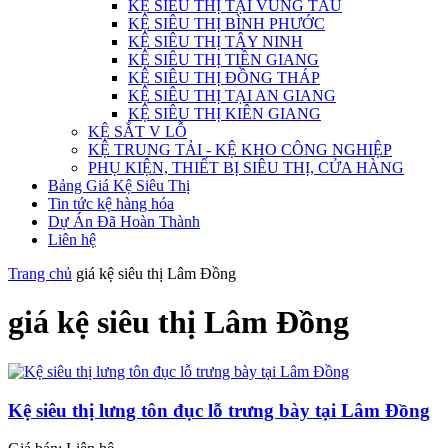
KỆ SIÊU THỊ TẠI VŨNG TÀU
KỆ SIÊU THỊ BÌNH PHƯỚC
KỆ SIÊU THỊ TÂY NINH
KỆ SIÊU THỊ TIỀN GIANG
KỆ SIÊU THỊ ĐỒNG THÁP
KỆ SIÊU THỊ TẠI AN GIANG
KỆ SIÊU THỊ KIÊN GIANG
KỆ SẮT V LỖ
KỆ TRUNG TẢI - KỆ KHO CÔNG NGHIỆP
PHỤ KIỆN, THIẾT BỊ SIÊU THỊ, CỬA HÀNG
Bảng Giá Kệ Siêu Thị
Tin tức kệ hàng hóa
Dự Án Đã Hoàn Thành
Liên hệ
Trang chủ
giá kệ siêu thị Lâm Đồng
giá kệ siêu thị Lâm Đồng
Kệ siêu thị lưng tôn đục lỗ trưng bày tại Lâm Đồng