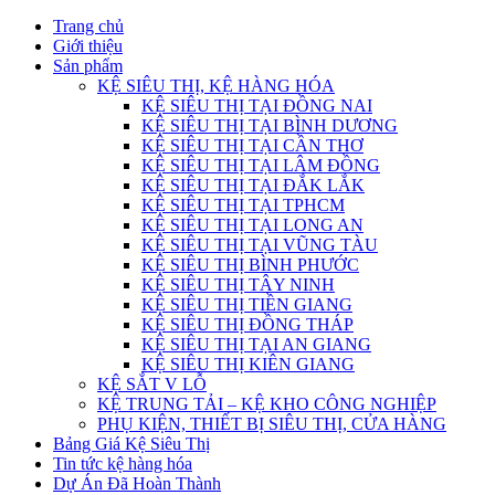
Trang chủ
Giới thiệu
Sản phẩm
KỆ SIÊU THỊ, KỆ HÀNG HÓA
KỆ SIÊU THỊ TẠI ĐỒNG NAI
KỆ SIÊU THỊ TẠI BÌNH DƯƠNG
KỆ SIÊU THỊ TẠI CẦN THƠ
KỆ SIÊU THỊ TẠI LÂM ĐỒNG
KỆ SIÊU THỊ TẠI ĐẮK LẮK
KỆ SIÊU THỊ TẠI TPHCM
KỆ SIÊU THỊ TẠI LONG AN
KỆ SIÊU THỊ TẠI VŨNG TÀU
KỆ SIÊU THỊ BÌNH PHƯỚC
KỆ SIÊU THỊ TÂY NINH
KỆ SIÊU THỊ TIỀN GIANG
KỆ SIÊU THỊ ĐỒNG THÁP
KỆ SIÊU THỊ TẠI AN GIANG
KỆ SIÊU THỊ KIÊN GIANG
KỆ SẮT V LỖ
KỆ TRUNG TẢI – KỆ KHO CÔNG NGHIỆP
PHỤ KIỆN, THIẾT BỊ SIÊU THỊ, CỬA HÀNG
Bảng Giá Kệ Siêu Thị
Tin tức kệ hàng hóa
Dự Án Đã Hoàn Thành