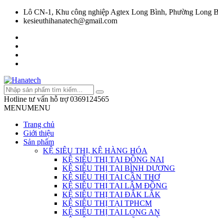
Lô CN-1, Khu công nghiệp Agtex Long Bình, Phường Long B
kesieuthihanatech@gmail.com
Hotline tư vấn hỗ trợ
0369124565
MENU
MENU
Trang chủ
Giới thiệu
Sản phẩm
KỆ SIÊU THỊ, KỆ HÀNG HÓA
KỆ SIÊU THỊ TẠI ĐỒNG NAI
KỆ SIÊU THỊ TẠI BÌNH DƯƠNG
KỆ SIÊU THỊ TẠI CẦN THƠ
KỆ SIÊU THỊ TẠI LÂM ĐỒNG
KỆ SIÊU THỊ TẠI ĐẮK LẮK
KỆ SIÊU THỊ TẠI TPHCM
KỆ SIÊU THỊ TẠI LONG AN