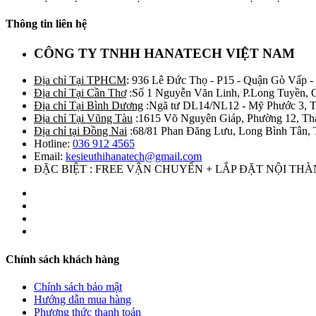
Thông tin liên hệ
CÔNG TY TNHH HANATECH VIỆT NAM
Địa chỉ Tại TPHCM
: 936 Lê Đức Thọ - P15 - Quận Gò Vấp -
Địa chỉ Tại Cần Thơ
:Số 1 Nguyễn Văn Linh, P.Long Tuyền, 
Địa chỉ Tại Bình Dương
:Ngã tư DL14/NL12 - Mỹ Phước 3, T
Địa chỉ Tại Vũng Tàu
:1615 Võ Nguyên Giáp, Phường 12, Th
Địa chỉ tại Đồng Nai
:68/81 Phan Đăng Lưu, Long Bình Tân, 
Hotline:
036 912 4565
Email:
kesieuthihanatech@gmail.com
ĐẶC BIỆT : FREE VẬN CHUYỂN + LẮP ĐẶT NỘI TH
Chính sách khách hàng
Chính sách bảo mật
Hướng dẫn mua hàng
Phương thức thanh toán