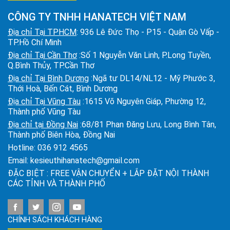
CÔNG TY TNHH HANATECH VIỆT NAM
Địa chỉ Tại TPHCM
: 936 Lê Đức Thọ - P15 - Quận Gò Vấp -
TP.Hồ Chí Minh
Địa chỉ Tại Cần Thơ
:Số 1 Nguyễn Văn Linh, P.Long Tuyền,
Q.Bình Thủy, TP.Cần Thơ
Địa chỉ Tại Bình Dương
:Ngã tư DL14/NL12 - Mỹ Phước 3,
Thới Hoà, Bến Cát, Bình Dương
Địa chỉ Tại Vũng Tàu
:1615 Võ Nguyên Giáp, Phường 12,
Thành phố Vũng Tàu
Địa chỉ tại Đồng Nai
:68/81 Phan Đăng Lưu, Long Bình Tân,
Thành phố Biên Hòa, Đồng Nai
Hotline:
036 912 4565
Email:
kesieuthihanatech@gmail.com
ĐẶC BIỆT : FREE VẬN CHUYỂN + LẮP ĐẶT NỘI THÀNH
CÁC TỈNH VÀ THÀNH PHỐ
CHÍNH SÁCH KHÁCH HÀNG