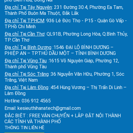
Địa chỉ Tại Tây Nguyên
: 231 Đường 30.4, Phường Ea Tam,
Thành Phố Buôn Ma Thuột, Đắk Lắk
Địa chỉ Tại TPHCM
: 936 Lê Đức Thọ - P15 - Quận Gò Vấp -
TP.Hồ Chí Minh
Địa chỉ Tại Cần Thơ
: QL91B, Phường Long Hòa, Q.Bình Thủy,
TP. Cần Thơ
Địa chỉ Tại Bình Dương
:1546 ĐẠI LỘ BÌNH DƯƠNG –
P.HIỆP AN – TP.THỦ DẦU MỘT – TỈNH BÌNH DƯƠNG
Địa chỉ Tại Vũng Tàu
:1615 Võ Nguyên Giáp, Phường 12,
Thành phố Vũng Tàu
Địa chỉ Tại Sóc Trăng
:36 Nguyễn Văn Hữu, Phường 1, Sóc
Trăng, Việt Nam
Địa chỉ Tại Lâm Đồng
:454 Hùng Vương – Thị Trấn Di Linh –
Lâm Đồng
Hotline:
036 912 4565
Email:
kesieuthihanatech@gmail.com
ĐẶC BIỆT : FREE VẬN CHUYỂN + LẮP ĐẶT NỘI THÀNH
CÁC TỈNH VÀ THÀNH PHỐ
THÔNG TIN LIÊN HỆ