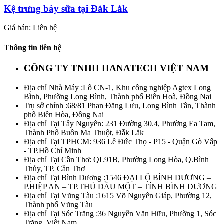
Kệ trưng bày sữa tại Đắk Lắk
Giá bán: Liên hệ
Thông tin liên hệ
CÔNG TY TNHH HANATECH VIỆT NAM
Địa chỉ Nhà Máy
:Lô CN-1, Khu công nghiệp Agtex Long
Bình, Phường Long Bình, Thành phố Biên Hoà, Đồng Nai
Trụ sở chính
:68/81 Phan Đăng Lưu, Long Bình Tân, Thành
phố Biên Hòa, Đồng Nai
Địa chỉ Tại Tây Nguyên
: 231 Đường 30.4, Phường Ea Tam,
Thành Phố Buôn Ma Thuột, Đắk Lắk
Địa chỉ Tại TPHCM
: 936 Lê Đức Thọ - P15 - Quận Gò Vấp
- TP.Hồ Chí Minh
Địa chỉ Tại Cần Thơ
: QL91B, Phường Long Hòa, Q.Bình
Thủy, TP. Cần Thơ
Địa chỉ Tại Bình Dương
:1546 ĐẠI LỘ BÌNH DƯƠNG –
P.HIỆP AN – TP.THỦ DẦU MỘT – TỈNH BÌNH DƯƠNG
Địa chỉ Tại Vũng Tàu
:1615 Võ Nguyên Giáp, Phường 12,
Thành phố Vũng Tàu
Địa chỉ Tại Sóc Trăng
:36 Nguyễn Văn Hữu, Phường 1, Sóc
Trăng, Việt Nam