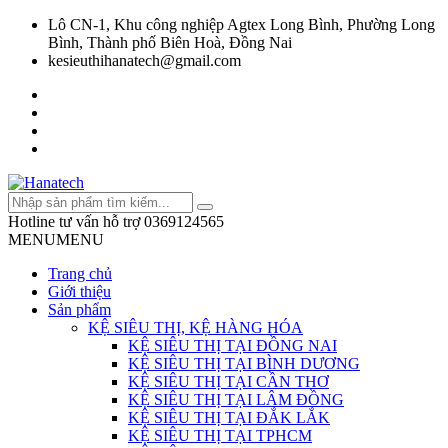
Lô CN-1, Khu công nghiệp Agtex Long Bình, Phường Long
Bình, Thành phố Biên Hoà, Đồng Nai
kesieuthihanatech@gmail.com
Hotline tư vấn hỗ trợ
0369124565
MENU
MENU
Trang chủ
Giới thiệu
Sản phẩm
KỆ SIÊU THỊ, KỆ HÀNG HÓA
KỆ SIÊU THỊ TẠI ĐỒNG NAI
KỆ SIÊU THỊ TẠI BÌNH DƯƠNG
KỆ SIÊU THỊ TẠI CẦN THƠ
KỆ SIÊU THỊ TẠI LÂM ĐỒNG
KỆ SIÊU THỊ TẠI ĐẮK LẮK
KỆ SIÊU THỊ TẠI TPHCM