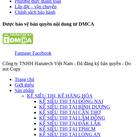
Phương thức thanh toán
Lắp đặt – vận chuyển
Chính sách bảo hành
Được bảo vệ bản quyền nội dung từ DMCA
Fanpage Facebook
Công ty TNHH Hanatech Việt Nam - Đã đăng ký bản quyền - Do
not Copy
Trang chủ
Giới thiệu
Sản phẩm
KỆ SIÊU THỊ, KỆ HÀNG HÓA
KỆ SIÊU THỊ TẠI ĐỒNG NAI
KỆ SIÊU THỊ TẠI BÌNH DƯƠNG
KỆ SIÊU THỊ TẠI CẦN THƠ
KỆ SIÊU THỊ TẠI LÂM ĐỒNG
KỆ SIÊU THỊ TẠI ĐẮK LẮK
KỆ SIÊU THỊ TẠI TPHCM
KỆ SIÊU THỊ TẠI LONG AN