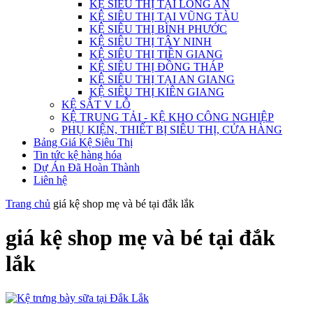
KỆ SIÊU THỊ TẠI LONG AN
KỆ SIÊU THỊ TẠI VŨNG TÀU
KỆ SIÊU THỊ BÌNH PHƯỚC
KỆ SIÊU THỊ TÂY NINH
KỆ SIÊU THỊ TIỀN GIANG
KỆ SIÊU THỊ ĐỒNG THÁP
KỆ SIÊU THỊ TẠI AN GIANG
KỆ SIÊU THỊ KIÊN GIANG
KỆ SẮT V LỖ
KỆ TRUNG TẢI - KỆ KHO CÔNG NGHIỆP
PHỤ KIỆN, THIẾT BỊ SIÊU THỊ, CỬA HÀNG
Bảng Giá Kệ Siêu Thị
Tin tức kệ hàng hóa
Dự Án Đã Hoàn Thành
Liên hệ
Trang chủ
giá kệ shop mẹ và bé tại đắk lắk
giá kệ shop mẹ và bé tại đắk
lắk