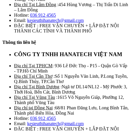
Địa chỉ Tại Lâm Đồng
:454 Hùng Vương – Thị Trấn Di Linh
– Lâm Đồng
Hotline:
036 912 4565
Email:
kesieuthihanatech@gmail.com
ĐẶC BIỆT : FREE VẬN CHUYỂN + LẮP ĐẶT NỘI
THÀNH CÁC TỈNH VÀ THÀNH PHỐ
Thông tin liên hệ
CÔNG TY TNHH HANATECH VIỆT NAM
Địa chỉ Tại TPHCM
: 936 Lê Đức Thọ - P15 - Quận Gò Vấp
- TP.Hồ Chí Minh
Địa chỉ Tại Cần Thơ
:Số 1 Nguyễn Văn Linh, P.Long Tuyền,
Q.Bình Thủy, TP.Cần Thơ
Địa chỉ Tại Bình Dương
:Ngã tư DL14/NL12 - Mỹ Phước 3,
Thới Hoà, Bến Cát, Bình Dương
Địa chỉ Tại Vũng Tàu
:1615 Võ Nguyên Giáp, Phường 12,
Thành phố Vũng Tàu
Địa chỉ tại Đồng Nai
:68/81 Phan Đăng Lưu, Long Bình Tân,
Thành phố Biên Hòa, Đồng Nai
Hotline:
036 912 4565
Email:
kesieuthihanatech@gmail.com
ĐẶC BIỆT : FREE VẬN CHUYỂN + LẮP ĐẶT NỘI