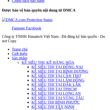
Chính sách bảo hành
Được bảo vệ bản quyền nội dung từ DMCA
Fanpage Facebook
Công ty TNHH Hanatech Việt Nam - Đã đăng ký bản quyền - Do
not Copy
Trang chủ
Giới thiệu
Sản phẩm
KỆ SIÊU THỊ, KỆ HÀNG HÓA
KỆ SIÊU THỊ TẠI ĐỒNG NAI
KỆ SIÊU THỊ TẠI BÌNH DƯƠNG
KỆ SIÊU THỊ TẠI CẦN THƠ
KỆ SIÊU THỊ TẠI LÂM ĐỒNG
KỆ SIÊU THỊ TẠI ĐẮK LẮK
KỆ SIÊU THỊ TẠI TPHCM
KỆ SIÊU THỊ TẠI LONG AN
KỆ SIÊU THỊ TẠI VŨNG TÀU
KỆ SIÊU THỊ BÌNH PHƯỚC
KỆ SIÊU THỊ TÂY NINH