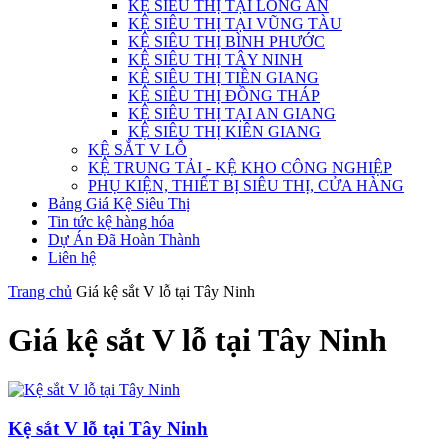
KỆ SIÊU THỊ TẠI LONG AN
KỆ SIÊU THỊ TẠI VŨNG TÀU
KỆ SIÊU THỊ BÌNH PHƯỚC
KỆ SIÊU THỊ TÂY NINH
KỆ SIÊU THỊ TIỀN GIANG
KỆ SIÊU THỊ ĐỒNG THÁP
KỆ SIÊU THỊ TẠI AN GIANG
KỆ SIÊU THỊ KIÊN GIANG
KỆ SẮT V LỖ
KỆ TRUNG TẢI - KỆ KHO CÔNG NGHIỆP
PHỤ KIỆN, THIẾT BỊ SIÊU THỊ, CỬA HÀNG
Bảng Giá Kệ Siêu Thị
Tin tức kệ hàng hóa
Dự Án Đã Hoàn Thành
Liên hệ
Trang chủ
Giá kệ sắt V lỗ tại Tây Ninh
Giá kệ sắt V lỗ tại Tây Ninh
Kệ sắt V lỗ tại Tây Ninh