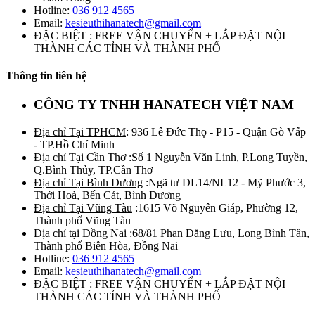
Hotline:
036 912 4565
Email:
kesieuthihanatech@gmail.com
ĐẶC BIỆT : FREE VẬN CHUYỂN + LẮP ĐẶT NỘI
THÀNH CÁC TỈNH VÀ THÀNH PHỐ
Thông tin liên hệ
CÔNG TY TNHH HANATECH VIỆT NAM
Địa chỉ Tại TPHCM
: 936 Lê Đức Thọ - P15 - Quận Gò Vấp
- TP.Hồ Chí Minh
Địa chỉ Tại Cần Thơ
:Số 1 Nguyễn Văn Linh, P.Long Tuyền,
Q.Bình Thủy, TP.Cần Thơ
Địa chỉ Tại Bình Dương
:Ngã tư DL14/NL12 - Mỹ Phước 3,
Thới Hoà, Bến Cát, Bình Dương
Địa chỉ Tại Vũng Tàu
:1615 Võ Nguyên Giáp, Phường 12,
Thành phố Vũng Tàu
Địa chỉ tại Đồng Nai
:68/81 Phan Đăng Lưu, Long Bình Tân,
Thành phố Biên Hòa, Đồng Nai
Hotline:
036 912 4565
Email:
kesieuthihanatech@gmail.com
ĐẶC BIỆT : FREE VẬN CHUYỂN + LẮP ĐẶT NỘI
THÀNH CÁC TỈNH VÀ THÀNH PHỐ