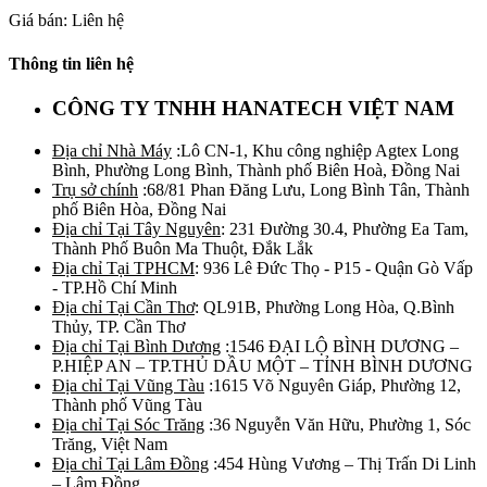
Giá bán: Liên hệ
Thông tin liên hệ
CÔNG TY TNHH HANATECH VIỆT NAM
Địa chỉ Nhà Máy
:Lô CN-1, Khu công nghiệp Agtex Long
Bình, Phường Long Bình, Thành phố Biên Hoà, Đồng Nai
Trụ sở chính
:68/81 Phan Đăng Lưu, Long Bình Tân, Thành
phố Biên Hòa, Đồng Nai
Địa chỉ Tại Tây Nguyên
: 231 Đường 30.4, Phường Ea Tam,
Thành Phố Buôn Ma Thuột, Đắk Lắk
Địa chỉ Tại TPHCM
: 936 Lê Đức Thọ - P15 - Quận Gò Vấp
- TP.Hồ Chí Minh
Địa chỉ Tại Cần Thơ
: QL91B, Phường Long Hòa, Q.Bình
Thủy, TP. Cần Thơ
Địa chỉ Tại Bình Dương
:1546 ĐẠI LỘ BÌNH DƯƠNG –
P.HIỆP AN – TP.THỦ DẦU MỘT – TỈNH BÌNH DƯƠNG
Địa chỉ Tại Vũng Tàu
:1615 Võ Nguyên Giáp, Phường 12,
Thành phố Vũng Tàu
Địa chỉ Tại Sóc Trăng
:36 Nguyễn Văn Hữu, Phường 1, Sóc
Trăng, Việt Nam
Địa chỉ Tại Lâm Đồng
:454 Hùng Vương – Thị Trấn Di Linh
– Lâm Đồng