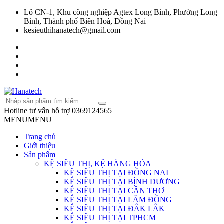
Lô CN-1, Khu công nghiệp Agtex Long Bình, Phường Long
Bình, Thành phố Biên Hoà, Đồng Nai
kesieuthihanatech@gmail.com
Hotline tư vấn hỗ trợ
0369124565
MENU
MENU
Trang chủ
Giới thiệu
Sản phẩm
KỆ SIÊU THỊ, KỆ HÀNG HÓA
KỆ SIÊU THỊ TẠI ĐỒNG NAI
KỆ SIÊU THỊ TẠI BÌNH DƯƠNG
KỆ SIÊU THỊ TẠI CẦN THƠ
KỆ SIÊU THỊ TẠI LÂM ĐỒNG
KỆ SIÊU THỊ TẠI ĐẮK LẮK
KỆ SIÊU THỊ TẠI TPHCM