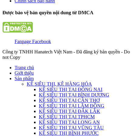
Chính sách bảo hành
Được bảo vệ bản quyền nội dung từ DMCA
Fanpage Facebook
Công ty TNHH Hanatech Việt Nam - Đã đăng ký bản quyền - Do
not Copy
Trang chủ
Giới thiệu
Sản phẩm
KỆ SIÊU THỊ, KỆ HÀNG HÓA
KỆ SIÊU THỊ TẠI ĐỒNG NAI
KỆ SIÊU THỊ TẠI BÌNH DƯƠNG
KỆ SIÊU THỊ TẠI CẦN THƠ
KỆ SIÊU THỊ TẠI LÂM ĐỒNG
KỆ SIÊU THỊ TẠI ĐẮK LẮK
KỆ SIÊU THỊ TẠI TPHCM
KỆ SIÊU THỊ TẠI LONG AN
KỆ SIÊU THỊ TẠI VŨNG TÀU
KỆ SIÊU THỊ BÌNH PHƯỚC