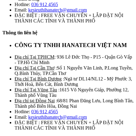
Hotline:
036 912 4565
Email:
kesieuthihanatech@gmail.com
ĐẶC BIỆT : FREE VẬN CHUYỂN + LẮP ĐẶT NỘI
THÀNH CÁC TỈNH VÀ THÀNH PHỐ
Thông tin liên hệ
CÔNG TY TNHH HANATECH VIỆT NAM
Địa chỉ Tại TPHCM
: 936 Lê Đức Thọ - P15 - Quận Gò Vấp
- TP.Hồ Chí Minh
Địa chỉ Tại Cần Thơ
:Số 1 Nguyễn Văn Linh, P.Long Tuyền,
Q.Bình Thủy, TP.Cần Thơ
Địa chỉ Tại Bình Dương
:Ngã tư DL14/NL12 - Mỹ Phước 3,
Thới Hoà, Bến Cát, Bình Dương
Địa chỉ Tại Vũng Tàu
:1615 Võ Nguyên Giáp, Phường 12,
Thành phố Vũng Tàu
Địa chỉ tại Đồng Nai
:68/81 Phan Đăng Lưu, Long Bình Tân,
Thành phố Biên Hòa, Đồng Nai
Hotline:
036 912 4565
Email:
kesieuthihanatech@gmail.com
ĐẶC BIỆT : FREE VẬN CHUYỂN + LẮP ĐẶT NỘI
THÀNH CÁC TỈNH VÀ THÀNH PHỐ