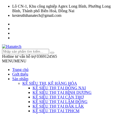
Lô CN-1, Khu công nghiệp Agtex Long Bình, Phường Long
Bình, Thành phố Biên Hoà, Đồng Nai
kesieuthihanatech@gmail.com
Hotline tư vấn hỗ trợ
0369124565
MENU
MENU
Trang chủ
Giới thiệu
Sản phẩm
KỆ SIÊU THỊ, KỆ HÀNG HÓA
KỆ SIÊU THỊ TẠI ĐỒNG NAI
KỆ SIÊU THỊ TẠI BÌNH DƯƠNG
KỆ SIÊU THỊ TẠI CẦN THƠ
KỆ SIÊU THỊ TẠI LÂM ĐỒNG
KỆ SIÊU THỊ TẠI ĐẮK LẮK
KỆ SIÊU THỊ TẠI TPHCM