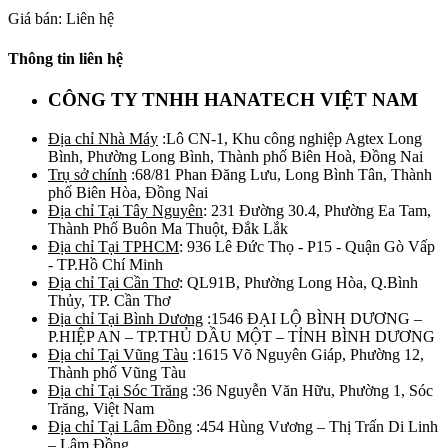
Giá bán: Liên hệ
Thông tin liên hệ
CÔNG TY TNHH HANATECH VIỆT NAM
Địa chỉ Nhà Máy
:Lô CN-1, Khu công nghiệp Agtex Long
Bình, Phường Long Bình, Thành phố Biên Hoà, Đồng Nai
Trụ sở chính
:68/81 Phan Đăng Lưu, Long Bình Tân, Thành
phố Biên Hòa, Đồng Nai
Địa chỉ Tại Tây Nguyên
: 231 Đường 30.4, Phường Ea Tam,
Thành Phố Buôn Ma Thuột, Đắk Lắk
Địa chỉ Tại TPHCM
: 936 Lê Đức Thọ - P15 - Quận Gò Vấp
- TP.Hồ Chí Minh
Địa chỉ Tại Cần Thơ
: QL91B, Phường Long Hòa, Q.Bình
Thủy, TP. Cần Thơ
Địa chỉ Tại Bình Dương
:1546 ĐẠI LỘ BÌNH DƯƠNG –
P.HIỆP AN – TP.THỦ DẦU MỘT – TỈNH BÌNH DƯƠNG
Địa chỉ Tại Vũng Tàu
:1615 Võ Nguyên Giáp, Phường 12,
Thành phố Vũng Tàu
Địa chỉ Tại Sóc Trăng
:36 Nguyễn Văn Hữu, Phường 1, Sóc
Trăng, Việt Nam
Địa chỉ Tại Lâm Đồng
:454 Hùng Vương – Thị Trấn Di Linh
– Lâm Đồng