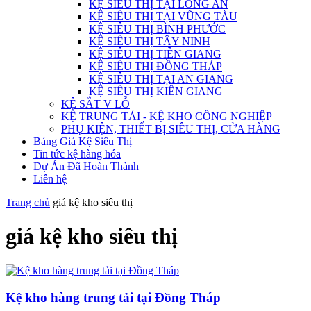
KỆ SIÊU THỊ TẠI LONG AN
KỆ SIÊU THỊ TẠI VŨNG TÀU
KỆ SIÊU THỊ BÌNH PHƯỚC
KỆ SIÊU THỊ TÂY NINH
KỆ SIÊU THỊ TIỀN GIANG
KỆ SIÊU THỊ ĐỒNG THÁP
KỆ SIÊU THỊ TẠI AN GIANG
KỆ SIÊU THỊ KIÊN GIANG
KỆ SẮT V LỖ
KỆ TRUNG TẢI - KỆ KHO CÔNG NGHIỆP
PHỤ KIỆN, THIẾT BỊ SIÊU THỊ, CỬA HÀNG
Bảng Giá Kệ Siêu Thị
Tin tức kệ hàng hóa
Dự Án Đã Hoàn Thành
Liên hệ
Trang chủ
giá kệ kho siêu thị
giá kệ kho siêu thị
Kệ kho hàng trung tải tại Đồng Tháp