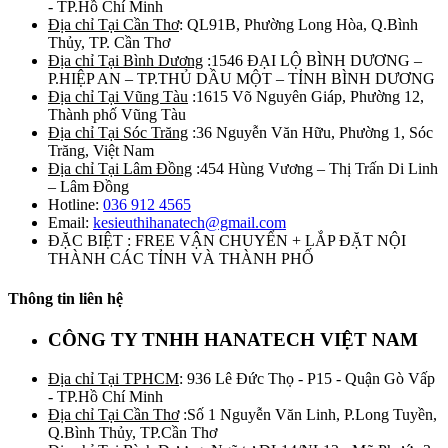
- TP.Hồ Chí Minh
Địa chỉ Tại Cần Thơ
: QL91B, Phường Long Hòa, Q.Bình
Thủy, TP. Cần Thơ
Địa chỉ Tại Bình Dương
:1546 ĐẠI LỘ BÌNH DƯƠNG –
P.HIỆP AN – TP.THỦ DẦU MỘT – TỈNH BÌNH DƯƠNG
Địa chỉ Tại Vũng Tàu
:1615 Võ Nguyên Giáp, Phường 12,
Thành phố Vũng Tàu
Địa chỉ Tại Sóc Trăng
:36 Nguyễn Văn Hữu, Phường 1, Sóc
Trăng, Việt Nam
Địa chỉ Tại Lâm Đồng
:454 Hùng Vương – Thị Trấn Di Linh
– Lâm Đồng
Hotline:
036 912 4565
Email:
kesieuthihanatech@gmail.com
ĐẶC BIỆT : FREE VẬN CHUYỂN + LẮP ĐẶT NỘI
THÀNH CÁC TỈNH VÀ THÀNH PHỐ
Thông tin liên hệ
CÔNG TY TNHH HANATECH VIỆT NAM
Địa chỉ Tại TPHCM
: 936 Lê Đức Thọ - P15 - Quận Gò Vấp
- TP.Hồ Chí Minh
Địa chỉ Tại Cần Thơ
:Số 1 Nguyễn Văn Linh, P.Long Tuyền,
Q.Bình Thủy, TP.Cần Thơ