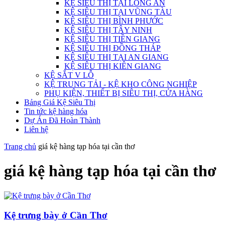
KỆ SIÊU THỊ TẠI LONG AN
KỆ SIÊU THỊ TẠI VŨNG TÀU
KỆ SIÊU THỊ BÌNH PHƯỚC
KỆ SIÊU THỊ TÂY NINH
KỆ SIÊU THỊ TIỀN GIANG
KỆ SIÊU THỊ ĐỒNG THÁP
KỆ SIÊU THỊ TẠI AN GIANG
KỆ SIÊU THỊ KIÊN GIANG
KỆ SẮT V LỖ
KỆ TRUNG TẢI - KỆ KHO CÔNG NGHIỆP
PHỤ KIỆN, THIẾT BỊ SIÊU THỊ, CỬA HÀNG
Bảng Giá Kệ Siêu Thị
Tin tức kệ hàng hóa
Dự Án Đã Hoàn Thành
Liên hệ
Trang chủ
giá kệ hàng tạp hóa tại cần thơ
giá kệ hàng tạp hóa tại cần thơ
Kệ trưng bày ở Cần Thơ