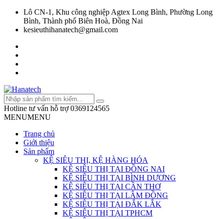
Lô CN-1, Khu công nghiệp Agtex Long Bình, Phường Long
Bình, Thành phố Biên Hoà, Đồng Nai
kesieuthihanatech@gmail.com
Hotline tư vấn hỗ trợ
0369124565
MENU
MENU
Trang chủ
Giới thiệu
Sản phẩm
KỆ SIÊU THỊ, KỆ HÀNG HÓA
KỆ SIÊU THỊ TẠI ĐỒNG NAI
KỆ SIÊU THỊ TẠI BÌNH DƯƠNG
KỆ SIÊU THỊ TẠI CẦN THƠ
KỆ SIÊU THỊ TẠI LÂM ĐỒNG
KỆ SIÊU THỊ TẠI ĐẮK LẮK
KỆ SIÊU THỊ TẠI TPHCM