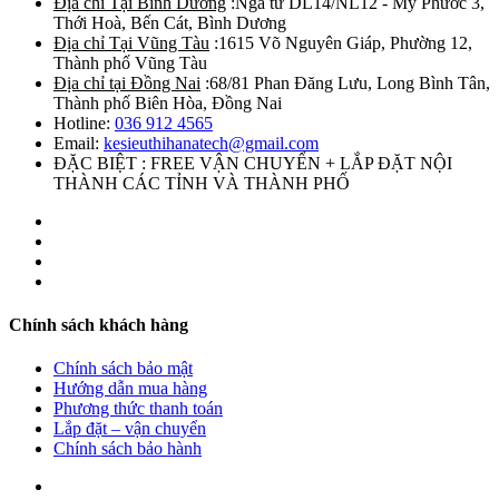
Địa chỉ Tại Bình Dương
:Ngã tư DL14/NL12 - Mỹ Phước 3,
Thới Hoà, Bến Cát, Bình Dương
Địa chỉ Tại Vũng Tàu
:1615 Võ Nguyên Giáp, Phường 12,
Thành phố Vũng Tàu
Địa chỉ tại Đồng Nai
:68/81 Phan Đăng Lưu, Long Bình Tân,
Thành phố Biên Hòa, Đồng Nai
Hotline:
036 912 4565
Email:
kesieuthihanatech@gmail.com
ĐẶC BIỆT : FREE VẬN CHUYỂN + LẮP ĐẶT NỘI
THÀNH CÁC TỈNH VÀ THÀNH PHỐ
Chính sách khách hàng
Chính sách bảo mật
Hướng dẫn mua hàng
Phương thức thanh toán
Lắp đặt – vận chuyển
Chính sách bảo hành