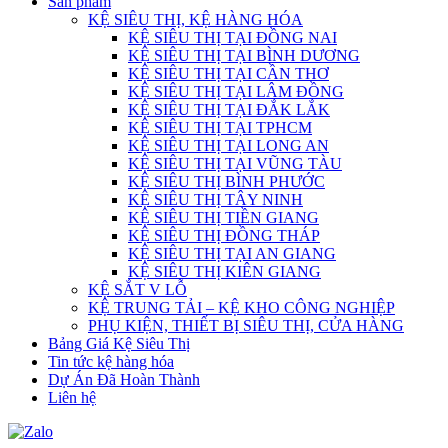
Sản phẩm
KỆ SIÊU THỊ, KỆ HÀNG HÓA
KỆ SIÊU THỊ TẠI ĐỒNG NAI
KỆ SIÊU THỊ TẠI BÌNH DƯƠNG
KỆ SIÊU THỊ TẠI CẦN THƠ
KỆ SIÊU THỊ TẠI LÂM ĐỒNG
KỆ SIÊU THỊ TẠI ĐẮK LẮK
KỆ SIÊU THỊ TẠI TPHCM
KỆ SIÊU THỊ TẠI LONG AN
KỆ SIÊU THỊ TẠI VŨNG TÀU
KỆ SIÊU THỊ BÌNH PHƯỚC
KỆ SIÊU THỊ TÂY NINH
KỆ SIÊU THỊ TIỀN GIANG
KỆ SIÊU THỊ ĐỒNG THÁP
KỆ SIÊU THỊ TẠI AN GIANG
KỆ SIÊU THỊ KIÊN GIANG
KỆ SẮT V LỖ
KỆ TRUNG TẢI – KỆ KHO CÔNG NGHIỆP
PHỤ KIỆN, THIẾT BỊ SIÊU THỊ, CỬA HÀNG
Bảng Giá Kệ Siêu Thị
Tin tức kệ hàng hóa
Dự Án Đã Hoàn Thành
Liên hệ