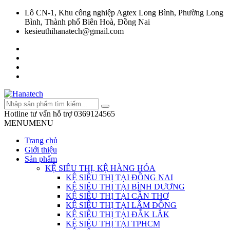
Lô CN-1, Khu công nghiệp Agtex Long Bình, Phường Long
Bình, Thành phố Biên Hoà, Đồng Nai
kesieuthihanatech@gmail.com
Hotline tư vấn hỗ trợ
0369124565
MENU
MENU
Trang chủ
Giới thiệu
Sản phẩm
KỆ SIÊU THỊ, KỆ HÀNG HÓA
KỆ SIÊU THỊ TẠI ĐỒNG NAI
KỆ SIÊU THỊ TẠI BÌNH DƯƠNG
KỆ SIÊU THỊ TẠI CẦN THƠ
KỆ SIÊU THỊ TẠI LÂM ĐỒNG
KỆ SIÊU THỊ TẠI ĐẮK LẮK
KỆ SIÊU THỊ TẠI TPHCM