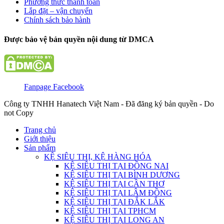
Phương thức thanh toán
Lắp đặt – vận chuyển
Chính sách bảo hành
Được bảo vệ bản quyền nội dung từ DMCA
Fanpage Facebook
Công ty TNHH Hanatech Việt Nam - Đã đăng ký bản quyền - Do
not Copy
Trang chủ
Giới thiệu
Sản phẩm
KỆ SIÊU THỊ, KỆ HÀNG HÓA
KỆ SIÊU THỊ TẠI ĐỒNG NAI
KỆ SIÊU THỊ TẠI BÌNH DƯƠNG
KỆ SIÊU THỊ TẠI CẦN THƠ
KỆ SIÊU THỊ TẠI LÂM ĐỒNG
KỆ SIÊU THỊ TẠI ĐẮK LẮK
KỆ SIÊU THỊ TẠI TPHCM
KỆ SIÊU THỊ TẠI LONG AN