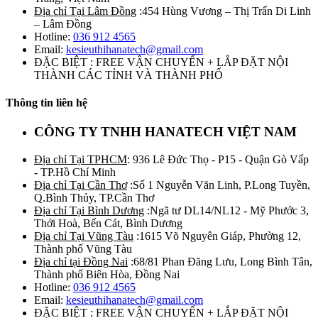
Địa chỉ Tại Lâm Đồng
:454 Hùng Vương – Thị Trấn Di Linh
– Lâm Đồng
Hotline:
036 912 4565
Email:
kesieuthihanatech@gmail.com
ĐẶC BIỆT : FREE VẬN CHUYỂN + LẮP ĐẶT NỘI
THÀNH CÁC TỈNH VÀ THÀNH PHỐ
Thông tin liên hệ
CÔNG TY TNHH HANATECH VIỆT NAM
Địa chỉ Tại TPHCM
: 936 Lê Đức Thọ - P15 - Quận Gò Vấp
- TP.Hồ Chí Minh
Địa chỉ Tại Cần Thơ
:Số 1 Nguyễn Văn Linh, P.Long Tuyền,
Q.Bình Thủy, TP.Cần Thơ
Địa chỉ Tại Bình Dương
:Ngã tư DL14/NL12 - Mỹ Phước 3,
Thới Hoà, Bến Cát, Bình Dương
Địa chỉ Tại Vũng Tàu
:1615 Võ Nguyên Giáp, Phường 12,
Thành phố Vũng Tàu
Địa chỉ tại Đồng Nai
:68/81 Phan Đăng Lưu, Long Bình Tân,
Thành phố Biên Hòa, Đồng Nai
Hotline:
036 912 4565
Email:
kesieuthihanatech@gmail.com
ĐẶC BIỆT : FREE VẬN CHUYỂN + LẮP ĐẶT NỘI