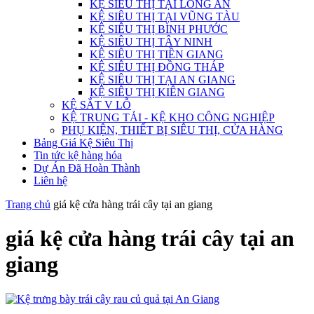
KỆ SIÊU THỊ TẠI LONG AN
KỆ SIÊU THỊ TẠI VŨNG TÀU
KỆ SIÊU THỊ BÌNH PHƯỚC
KỆ SIÊU THỊ TÂY NINH
KỆ SIÊU THỊ TIỀN GIANG
KỆ SIÊU THỊ ĐỒNG THÁP
KỆ SIÊU THỊ TẠI AN GIANG
KỆ SIÊU THỊ KIÊN GIANG
KỆ SẮT V LỖ
KỆ TRUNG TẢI - KỆ KHO CÔNG NGHIỆP
PHỤ KIỆN, THIẾT BỊ SIÊU THỊ, CỬA HÀNG
Bảng Giá Kệ Siêu Thị
Tin tức kệ hàng hóa
Dự Án Đã Hoàn Thành
Liên hệ
Trang chủ
giá kệ cửa hàng trái cây tại an giang
giá kệ cửa hàng trái cây tại an
giang