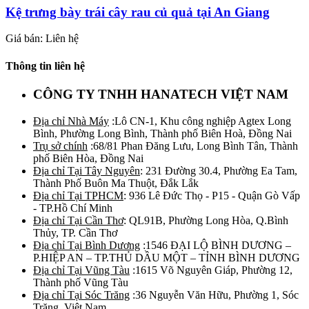
Kệ trưng bày trái cây rau củ quả tại An Giang
Giá bán: Liên hệ
Thông tin liên hệ
CÔNG TY TNHH HANATECH VIỆT NAM
Địa chỉ Nhà Máy
:Lô CN-1, Khu công nghiệp Agtex Long
Bình, Phường Long Bình, Thành phố Biên Hoà, Đồng Nai
Trụ sở chính
:68/81 Phan Đăng Lưu, Long Bình Tân, Thành
phố Biên Hòa, Đồng Nai
Địa chỉ Tại Tây Nguyên
: 231 Đường 30.4, Phường Ea Tam,
Thành Phố Buôn Ma Thuột, Đắk Lắk
Địa chỉ Tại TPHCM
: 936 Lê Đức Thọ - P15 - Quận Gò Vấp
- TP.Hồ Chí Minh
Địa chỉ Tại Cần Thơ
: QL91B, Phường Long Hòa, Q.Bình
Thủy, TP. Cần Thơ
Địa chỉ Tại Bình Dương
:1546 ĐẠI LỘ BÌNH DƯƠNG –
P.HIỆP AN – TP.THỦ DẦU MỘT – TỈNH BÌNH DƯƠNG
Địa chỉ Tại Vũng Tàu
:1615 Võ Nguyên Giáp, Phường 12,
Thành phố Vũng Tàu
Địa chỉ Tại Sóc Trăng
:36 Nguyễn Văn Hữu, Phường 1, Sóc
Trăng, Việt Nam