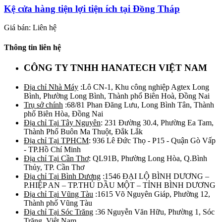
Kệ cửa hàng tiện lợi tiện ích tại Đồng Tháp
Giá bán: Liên hệ
Thông tin liên hệ
CÔNG TY TNHH HANATECH VIỆT NAM
Địa chỉ Nhà Máy
:Lô CN-1, Khu công nghiệp Agtex Long
Bình, Phường Long Bình, Thành phố Biên Hoà, Đồng Nai
Trụ sở chính
:68/81 Phan Đăng Lưu, Long Bình Tân, Thành
phố Biên Hòa, Đồng Nai
Địa chỉ Tại Tây Nguyên
: 231 Đường 30.4, Phường Ea Tam,
Thành Phố Buôn Ma Thuột, Đắk Lắk
Địa chỉ Tại TPHCM
: 936 Lê Đức Thọ - P15 - Quận Gò Vấp
- TP.Hồ Chí Minh
Địa chỉ Tại Cần Thơ
: QL91B, Phường Long Hòa, Q.Bình
Thủy, TP. Cần Thơ
Địa chỉ Tại Bình Dương
:1546 ĐẠI LỘ BÌNH DƯƠNG –
P.HIỆP AN – TP.THỦ DẦU MỘT – TỈNH BÌNH DƯƠNG
Địa chỉ Tại Vũng Tàu
:1615 Võ Nguyên Giáp, Phường 12,
Thành phố Vũng Tàu
Địa chỉ Tại Sóc Trăng
:36 Nguyễn Văn Hữu, Phường 1, Sóc
Trăng, Việt Nam