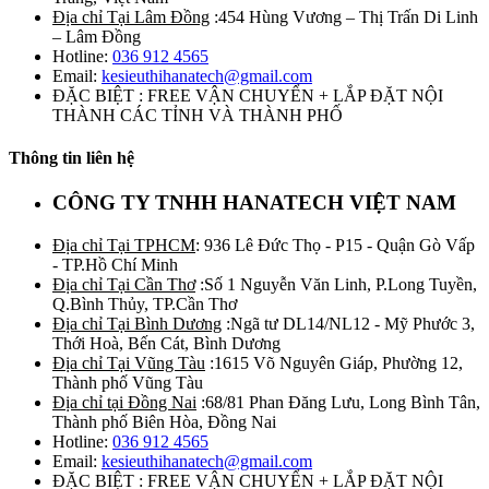
Địa chỉ Tại Lâm Đồng
:454 Hùng Vương – Thị Trấn Di Linh
– Lâm Đồng
Hotline:
036 912 4565
Email:
kesieuthihanatech@gmail.com
ĐẶC BIỆT : FREE VẬN CHUYỂN + LẮP ĐẶT NỘI
THÀNH CÁC TỈNH VÀ THÀNH PHỐ
Thông tin liên hệ
CÔNG TY TNHH HANATECH VIỆT NAM
Địa chỉ Tại TPHCM
: 936 Lê Đức Thọ - P15 - Quận Gò Vấp
- TP.Hồ Chí Minh
Địa chỉ Tại Cần Thơ
:Số 1 Nguyễn Văn Linh, P.Long Tuyền,
Q.Bình Thủy, TP.Cần Thơ
Địa chỉ Tại Bình Dương
:Ngã tư DL14/NL12 - Mỹ Phước 3,
Thới Hoà, Bến Cát, Bình Dương
Địa chỉ Tại Vũng Tàu
:1615 Võ Nguyên Giáp, Phường 12,
Thành phố Vũng Tàu
Địa chỉ tại Đồng Nai
:68/81 Phan Đăng Lưu, Long Bình Tân,
Thành phố Biên Hòa, Đồng Nai
Hotline:
036 912 4565
Email:
kesieuthihanatech@gmail.com
ĐẶC BIỆT : FREE VẬN CHUYỂN + LẮP ĐẶT NỘI