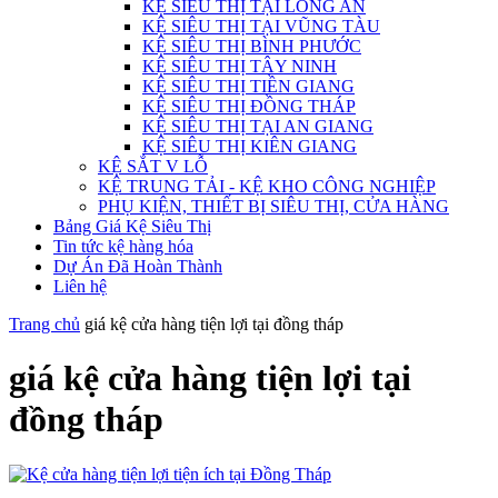
KỆ SIÊU THỊ TẠI LONG AN
KỆ SIÊU THỊ TẠI VŨNG TÀU
KỆ SIÊU THỊ BÌNH PHƯỚC
KỆ SIÊU THỊ TÂY NINH
KỆ SIÊU THỊ TIỀN GIANG
KỆ SIÊU THỊ ĐỒNG THÁP
KỆ SIÊU THỊ TẠI AN GIANG
KỆ SIÊU THỊ KIÊN GIANG
KỆ SẮT V LỖ
KỆ TRUNG TẢI - KỆ KHO CÔNG NGHIỆP
PHỤ KIỆN, THIẾT BỊ SIÊU THỊ, CỬA HÀNG
Bảng Giá Kệ Siêu Thị
Tin tức kệ hàng hóa
Dự Án Đã Hoàn Thành
Liên hệ
Trang chủ
giá kệ cửa hàng tiện lợi tại đồng tháp
giá kệ cửa hàng tiện lợi tại
đồng tháp