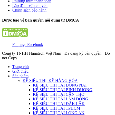
Phương thức thanh toán
Lắp đặt – vận chuyển
Chính sách bảo hành
Được bảo vệ bản quyền nội dung từ DMCA
Fanpage Facebook
Công ty TNHH Hanatech Việt Nam - Đã đăng ký bản quyền - Do
not Copy
Trang chủ
Giới thiệu
Sản phẩm
KỆ SIÊU THỊ, KỆ HÀNG HÓA
KỆ SIÊU THỊ TẠI ĐỒNG NAI
KỆ SIÊU THỊ TẠI BÌNH DƯƠNG
KỆ SIÊU THỊ TẠI CẦN THƠ
KỆ SIÊU THỊ TẠI LÂM ĐỒNG
KỆ SIÊU THỊ TẠI ĐẮK LẮK
KỆ SIÊU THỊ TẠI TPHCM
KỆ SIÊU THỊ TẠI LONG AN