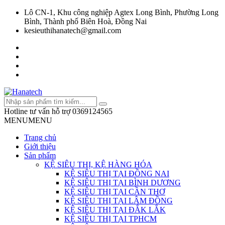
Lô CN-1, Khu công nghiệp Agtex Long Bình, Phường Long
Bình, Thành phố Biên Hoà, Đồng Nai
kesieuthihanatech@gmail.com
Hotline tư vấn hỗ trợ
0369124565
MENU
MENU
Trang chủ
Giới thiệu
Sản phẩm
KỆ SIÊU THỊ, KỆ HÀNG HÓA
KỆ SIÊU THỊ TẠI ĐỒNG NAI
KỆ SIÊU THỊ TẠI BÌNH DƯƠNG
KỆ SIÊU THỊ TẠI CẦN THƠ
KỆ SIÊU THỊ TẠI LÂM ĐỒNG
KỆ SIÊU THỊ TẠI ĐẮK LẮK
KỆ SIÊU THỊ TẠI TPHCM