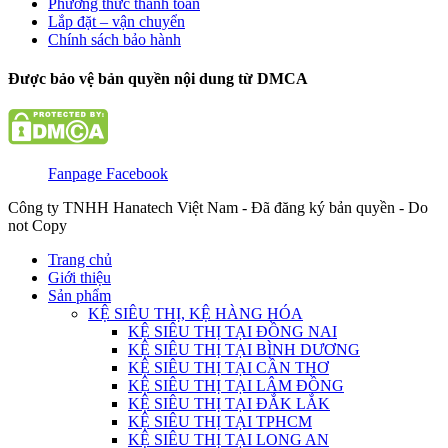
Phương thức thanh toán
Lắp đặt – vận chuyển
Chính sách bảo hành
Được bảo vệ bản quyền nội dung từ DMCA
Fanpage Facebook
Công ty TNHH Hanatech Việt Nam - Đã đăng ký bản quyền - Do
not Copy
Trang chủ
Giới thiệu
Sản phẩm
KỆ SIÊU THỊ, KỆ HÀNG HÓA
KỆ SIÊU THỊ TẠI ĐỒNG NAI
KỆ SIÊU THỊ TẠI BÌNH DƯƠNG
KỆ SIÊU THỊ TẠI CẦN THƠ
KỆ SIÊU THỊ TẠI LÂM ĐỒNG
KỆ SIÊU THỊ TẠI ĐẮK LẮK
KỆ SIÊU THỊ TẠI TPHCM
KỆ SIÊU THỊ TẠI LONG AN