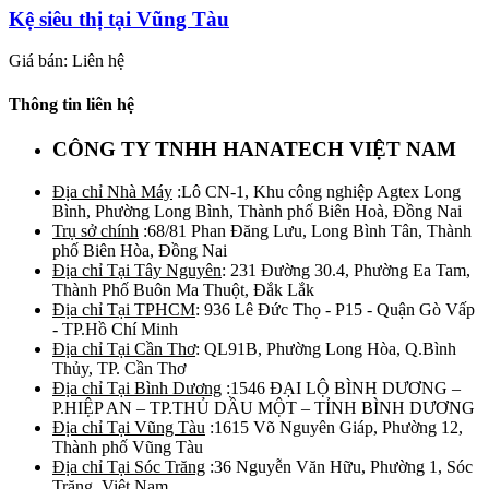
Kệ siêu thị tại Vũng Tàu
Giá bán: Liên hệ
Thông tin liên hệ
CÔNG TY TNHH HANATECH VIỆT NAM
Địa chỉ Nhà Máy
:Lô CN-1, Khu công nghiệp Agtex Long
Bình, Phường Long Bình, Thành phố Biên Hoà, Đồng Nai
Trụ sở chính
:68/81 Phan Đăng Lưu, Long Bình Tân, Thành
phố Biên Hòa, Đồng Nai
Địa chỉ Tại Tây Nguyên
: 231 Đường 30.4, Phường Ea Tam,
Thành Phố Buôn Ma Thuột, Đắk Lắk
Địa chỉ Tại TPHCM
: 936 Lê Đức Thọ - P15 - Quận Gò Vấp
- TP.Hồ Chí Minh
Địa chỉ Tại Cần Thơ
: QL91B, Phường Long Hòa, Q.Bình
Thủy, TP. Cần Thơ
Địa chỉ Tại Bình Dương
:1546 ĐẠI LỘ BÌNH DƯƠNG –
P.HIỆP AN – TP.THỦ DẦU MỘT – TỈNH BÌNH DƯƠNG
Địa chỉ Tại Vũng Tàu
:1615 Võ Nguyên Giáp, Phường 12,
Thành phố Vũng Tàu
Địa chỉ Tại Sóc Trăng
:36 Nguyễn Văn Hữu, Phường 1, Sóc
Trăng, Việt Nam