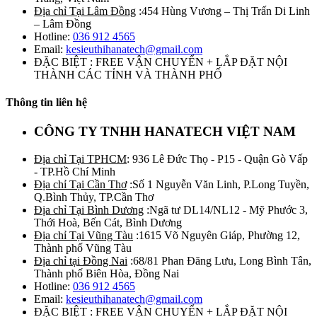
Địa chỉ Tại Lâm Đồng
:454 Hùng Vương – Thị Trấn Di Linh
– Lâm Đồng
Hotline:
036 912 4565
Email:
kesieuthihanatech@gmail.com
ĐẶC BIỆT : FREE VẬN CHUYỂN + LẮP ĐẶT NỘI
THÀNH CÁC TỈNH VÀ THÀNH PHỐ
Thông tin liên hệ
CÔNG TY TNHH HANATECH VIỆT NAM
Địa chỉ Tại TPHCM
: 936 Lê Đức Thọ - P15 - Quận Gò Vấp
- TP.Hồ Chí Minh
Địa chỉ Tại Cần Thơ
:Số 1 Nguyễn Văn Linh, P.Long Tuyền,
Q.Bình Thủy, TP.Cần Thơ
Địa chỉ Tại Bình Dương
:Ngã tư DL14/NL12 - Mỹ Phước 3,
Thới Hoà, Bến Cát, Bình Dương
Địa chỉ Tại Vũng Tàu
:1615 Võ Nguyên Giáp, Phường 12,
Thành phố Vũng Tàu
Địa chỉ tại Đồng Nai
:68/81 Phan Đăng Lưu, Long Bình Tân,
Thành phố Biên Hòa, Đồng Nai
Hotline:
036 912 4565
Email:
kesieuthihanatech@gmail.com
ĐẶC BIỆT : FREE VẬN CHUYỂN + LẮP ĐẶT NỘI