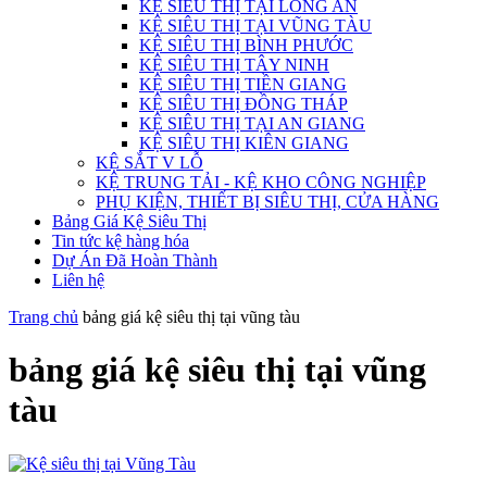
KỆ SIÊU THỊ TẠI LONG AN
KỆ SIÊU THỊ TẠI VŨNG TÀU
KỆ SIÊU THỊ BÌNH PHƯỚC
KỆ SIÊU THỊ TÂY NINH
KỆ SIÊU THỊ TIỀN GIANG
KỆ SIÊU THỊ ĐỒNG THÁP
KỆ SIÊU THỊ TẠI AN GIANG
KỆ SIÊU THỊ KIÊN GIANG
KỆ SẮT V LỖ
KỆ TRUNG TẢI - KỆ KHO CÔNG NGHIỆP
PHỤ KIỆN, THIẾT BỊ SIÊU THỊ, CỬA HÀNG
Bảng Giá Kệ Siêu Thị
Tin tức kệ hàng hóa
Dự Án Đã Hoàn Thành
Liên hệ
Trang chủ
bảng giá kệ siêu thị tại vũng tàu
bảng giá kệ siêu thị tại vũng
tàu