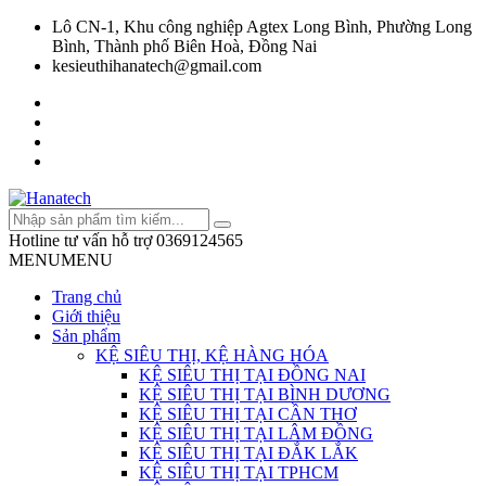
Lô CN-1, Khu công nghiệp Agtex Long Bình, Phường Long
Bình, Thành phố Biên Hoà, Đồng Nai
kesieuthihanatech@gmail.com
Hotline tư vấn hỗ trợ
0369124565
MENU
MENU
Trang chủ
Giới thiệu
Sản phẩm
KỆ SIÊU THỊ, KỆ HÀNG HÓA
KỆ SIÊU THỊ TẠI ĐỒNG NAI
KỆ SIÊU THỊ TẠI BÌNH DƯƠNG
KỆ SIÊU THỊ TẠI CẦN THƠ
KỆ SIÊU THỊ TẠI LÂM ĐỒNG
KỆ SIÊU THỊ TẠI ĐẮK LẮK
KỆ SIÊU THỊ TẠI TPHCM