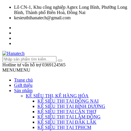
Lô CN-1, Khu công nghiệp Agtex Long Bình, Phường Long
Bình, Thành phố Biên Hoà, Đồng Nai
kesieuthihanatech@gmail.com
Hotline tư vấn hỗ trợ
0369124565
MENU
MENU
Trang chủ
Giới thiệu
Sản phẩm
KỆ SIÊU THỊ, KỆ HÀNG HÓA
KỆ SIÊU THỊ TẠI ĐỒNG NAI
KỆ SIÊU THỊ TẠI BÌNH DƯƠNG
KỆ SIÊU THỊ TẠI CẦN THƠ
KỆ SIÊU THỊ TẠI LÂM ĐỒNG
KỆ SIÊU THỊ TẠI ĐẮK LẮK
KỆ SIÊU THỊ TẠI TPHCM