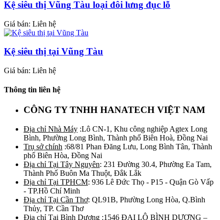
Kệ siêu thị Vũng Tàu loại đôi lưng đục lỗ
Giá bán: Liên hệ
Kệ siêu thị tại Vũng Tàu
Giá bán: Liên hệ
Thông tin liên hệ
CÔNG TY TNHH HANATECH VIỆT NAM
Địa chỉ Nhà Máy
:Lô CN-1, Khu công nghiệp Agtex Long
Bình, Phường Long Bình, Thành phố Biên Hoà, Đồng Nai
Trụ sở chính
:68/81 Phan Đăng Lưu, Long Bình Tân, Thành
phố Biên Hòa, Đồng Nai
Địa chỉ Tại Tây Nguyên
: 231 Đường 30.4, Phường Ea Tam,
Thành Phố Buôn Ma Thuột, Đắk Lắk
Địa chỉ Tại TPHCM
: 936 Lê Đức Thọ - P15 - Quận Gò Vấp
- TP.Hồ Chí Minh
Địa chỉ Tại Cần Thơ
: QL91B, Phường Long Hòa, Q.Bình
Thủy, TP. Cần Thơ
Địa chỉ Tại Bình Dương
:1546 ĐẠI LỘ BÌNH DƯƠNG –