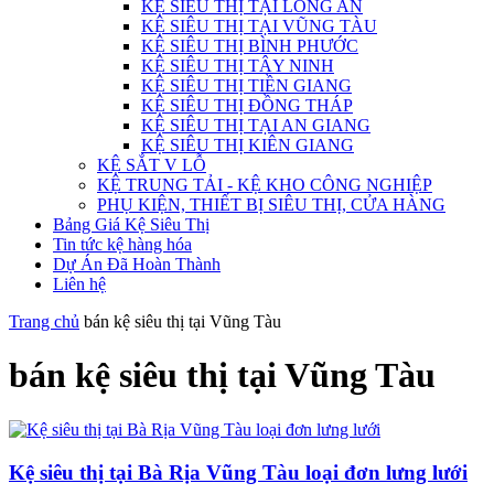
KỆ SIÊU THỊ TẠI LONG AN
KỆ SIÊU THỊ TẠI VŨNG TÀU
KỆ SIÊU THỊ BÌNH PHƯỚC
KỆ SIÊU THỊ TÂY NINH
KỆ SIÊU THỊ TIỀN GIANG
KỆ SIÊU THỊ ĐỒNG THÁP
KỆ SIÊU THỊ TẠI AN GIANG
KỆ SIÊU THỊ KIÊN GIANG
KỆ SẮT V LỖ
KỆ TRUNG TẢI - KỆ KHO CÔNG NGHIỆP
PHỤ KIỆN, THIẾT BỊ SIÊU THỊ, CỬA HÀNG
Bảng Giá Kệ Siêu Thị
Tin tức kệ hàng hóa
Dự Án Đã Hoàn Thành
Liên hệ
Trang chủ
bán kệ siêu thị tại Vũng Tàu
bán kệ siêu thị tại Vũng Tàu
Kệ siêu thị tại Bà Rịa Vũng Tàu loại đơn lưng lưới