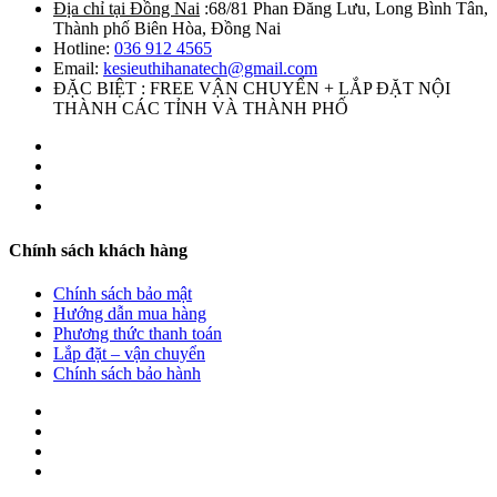
Địa chỉ tại Đồng Nai
:68/81 Phan Đăng Lưu, Long Bình Tân,
Thành phố Biên Hòa, Đồng Nai
Hotline:
036 912 4565
Email:
kesieuthihanatech@gmail.com
ĐẶC BIỆT : FREE VẬN CHUYỂN + LẮP ĐẶT NỘI
THÀNH CÁC TỈNH VÀ THÀNH PHỐ
Chính sách khách hàng
Chính sách bảo mật
Hướng dẫn mua hàng
Phương thức thanh toán
Lắp đặt – vận chuyển
Chính sách bảo hành