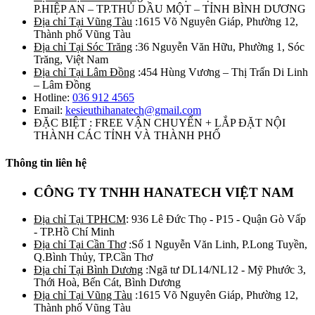
P.HIỆP AN – TP.THỦ DẦU MỘT – TỈNH BÌNH DƯƠNG
Địa chỉ Tại Vũng Tàu
:1615 Võ Nguyên Giáp, Phường 12,
Thành phố Vũng Tàu
Địa chỉ Tại Sóc Trăng
:36 Nguyễn Văn Hữu, Phường 1, Sóc
Trăng, Việt Nam
Địa chỉ Tại Lâm Đồng
:454 Hùng Vương – Thị Trấn Di Linh
– Lâm Đồng
Hotline:
036 912 4565
Email:
kesieuthihanatech@gmail.com
ĐẶC BIỆT : FREE VẬN CHUYỂN + LẮP ĐẶT NỘI
THÀNH CÁC TỈNH VÀ THÀNH PHỐ
Thông tin liên hệ
CÔNG TY TNHH HANATECH VIỆT NAM
Địa chỉ Tại TPHCM
: 936 Lê Đức Thọ - P15 - Quận Gò Vấp
- TP.Hồ Chí Minh
Địa chỉ Tại Cần Thơ
:Số 1 Nguyễn Văn Linh, P.Long Tuyền,
Q.Bình Thủy, TP.Cần Thơ
Địa chỉ Tại Bình Dương
:Ngã tư DL14/NL12 - Mỹ Phước 3,
Thới Hoà, Bến Cát, Bình Dương
Địa chỉ Tại Vũng Tàu
:1615 Võ Nguyên Giáp, Phường 12,
Thành phố Vũng Tàu