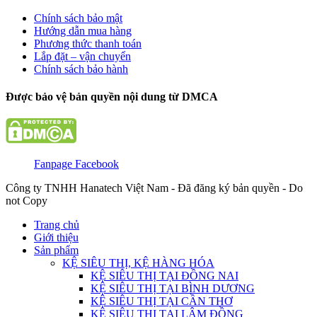
Chính sách bảo mật
Hướng dẫn mua hàng
Phương thức thanh toán
Lắp đặt – vận chuyển
Chính sách bảo hành
Được bảo vệ bản quyền nội dung từ DMCA
Fanpage Facebook
Công ty TNHH Hanatech Việt Nam - Đã đăng ký bản quyền - Do
not Copy
Trang chủ
Giới thiệu
Sản phẩm
KỆ SIÊU THỊ, KỆ HÀNG HÓA
KỆ SIÊU THỊ TẠI ĐỒNG NAI
KỆ SIÊU THỊ TẠI BÌNH DƯƠNG
KỆ SIÊU THỊ TẠI CẦN THƠ
KỆ SIÊU THỊ TẠI LÂM ĐỒNG