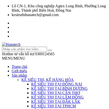
Lô CN-1, Khu công nghiệp Agtex Long Bình, Phường Long
Bình, Thành phố Biên Hoà, Đồng Nai
kesieuthihanatech@gmail.com
Hotline tư vấn hỗ trợ
0369124565
MENU
MENU
Trang chủ
Giới thiệu
Sản phẩm
KỆ SIÊU THỊ, KỆ HÀNG HÓA
KỆ SIÊU THỊ TẠI ĐỒNG NAI
KỆ SIÊU THỊ TẠI BÌNH DƯƠNG
KỆ SIÊU THỊ TẠI CẦN THƠ
KỆ SIÊU THỊ TẠI LÂM ĐỒNG
KỆ SIÊU THỊ TẠI ĐẮK LẮK
KỆ SIÊU THỊ TẠI TPHCM