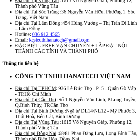
Địa chỉ Tại Vũng Tàu
:1615 Võ Nguyên Giáp, Phường 12,
Thành phố Vũng Tàu
Địa chỉ Tại Sóc Trăng
:36 Nguyễn Văn Hữu, Phường 1, Sóc
Trăng, Việt Nam
Địa chỉ Tại Lâm Đồng
:454 Hùng Vương – Thị Trấn Di Linh
– Lâm Đồng
Hotline:
036 912 4565
Email:
kesieuthihanatech@gmail.com
ĐẶC BIỆT : FREE VẬN CHUYỂN + LẮP ĐẶT NỘI
THÀNH CÁC TỈNH VÀ THÀNH PHỐ
Thông tin liên hệ
CÔNG TY TNHH HANATECH VIỆT NAM
Địa chỉ Tại TPHCM
: 936 Lê Đức Thọ - P15 - Quận Gò Vấp
- TP.Hồ Chí Minh
Địa chỉ Tại Cần Thơ
:Số 1 Nguyễn Văn Linh, P.Long Tuyền,
Q.Bình Thủy, TP.Cần Thơ
Địa chỉ Tại Bình Dương
:Ngã tư DL14/NL12 - Mỹ Phước 3,
Thới Hoà, Bến Cát, Bình Dương
Địa chỉ Tại Vũng Tàu
:1615 Võ Nguyên Giáp, Phường 12,
Thành phố Vũng Tàu
Địa chỉ tại Đồng Nai
:68/81 Phan Đăng Lưu, Long Bình Tân,
Thành phố Biên Hòa, Đồng Nai