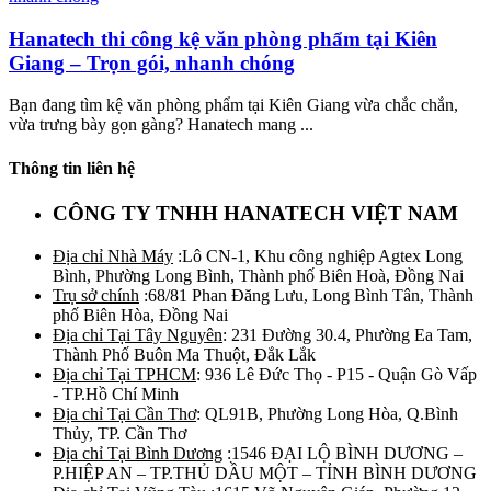
Hanatech thi công kệ văn phòng phẩm tại Kiên
Giang – Trọn gói, nhanh chóng
Bạn đang tìm kệ văn phòng phẩm tại Kiên Giang vừa chắc chắn,
vừa trưng bày gọn gàng? Hanatech mang ...
Thông tin liên hệ
CÔNG TY TNHH HANATECH VIỆT NAM
Địa chỉ Nhà Máy
:Lô CN-1, Khu công nghiệp Agtex Long
Bình, Phường Long Bình, Thành phố Biên Hoà, Đồng Nai
Trụ sở chính
:68/81 Phan Đăng Lưu, Long Bình Tân, Thành
phố Biên Hòa, Đồng Nai
Địa chỉ Tại Tây Nguyên
: 231 Đường 30.4, Phường Ea Tam,
Thành Phố Buôn Ma Thuột, Đắk Lắk
Địa chỉ Tại TPHCM
: 936 Lê Đức Thọ - P15 - Quận Gò Vấp
- TP.Hồ Chí Minh
Địa chỉ Tại Cần Thơ
: QL91B, Phường Long Hòa, Q.Bình
Thủy, TP. Cần Thơ
Địa chỉ Tại Bình Dương
:1546 ĐẠI LỘ BÌNH DƯƠNG –
P.HIỆP AN – TP.THỦ DẦU MỘT – TỈNH BÌNH DƯƠNG