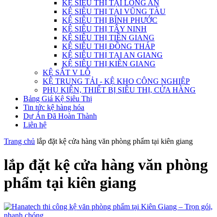
KỆ SIÊU THỊ TẠI LONG AN
KỆ SIÊU THỊ TẠI VŨNG TÀU
KỆ SIÊU THỊ BÌNH PHƯỚC
KỆ SIÊU THỊ TÂY NINH
KỆ SIÊU THỊ TIỀN GIANG
KỆ SIÊU THỊ ĐỒNG THÁP
KỆ SIÊU THỊ TẠI AN GIANG
KỆ SIÊU THỊ KIÊN GIANG
KỆ SẮT V LỖ
KỆ TRUNG TẢI - KỆ KHO CÔNG NGHIỆP
PHỤ KIỆN, THIẾT BỊ SIÊU THỊ, CỬA HÀNG
Bảng Giá Kệ Siêu Thị
Tin tức kệ hàng hóa
Dự Án Đã Hoàn Thành
Liên hệ
Trang chủ
lắp đặt kệ cửa hàng văn phòng phẩm tại kiên giang
lắp đặt kệ cửa hàng văn phòng
phẩm tại kiên giang