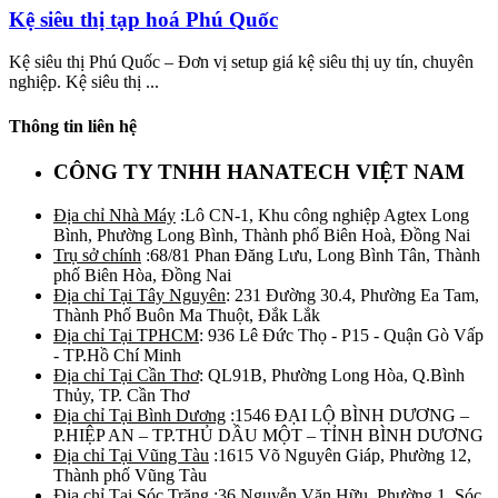
Kệ siêu thị tạp hoá Phú Quốc
Kệ siêu thị Phú Quốc – Đơn vị setup giá kệ siêu thị uy tín, chuyên
nghiệp. Kệ siêu thị ...
Thông tin liên hệ
CÔNG TY TNHH HANATECH VIỆT NAM
Địa chỉ Nhà Máy
:Lô CN-1, Khu công nghiệp Agtex Long
Bình, Phường Long Bình, Thành phố Biên Hoà, Đồng Nai
Trụ sở chính
:68/81 Phan Đăng Lưu, Long Bình Tân, Thành
phố Biên Hòa, Đồng Nai
Địa chỉ Tại Tây Nguyên
: 231 Đường 30.4, Phường Ea Tam,
Thành Phố Buôn Ma Thuột, Đắk Lắk
Địa chỉ Tại TPHCM
: 936 Lê Đức Thọ - P15 - Quận Gò Vấp
- TP.Hồ Chí Minh
Địa chỉ Tại Cần Thơ
: QL91B, Phường Long Hòa, Q.Bình
Thủy, TP. Cần Thơ
Địa chỉ Tại Bình Dương
:1546 ĐẠI LỘ BÌNH DƯƠNG –
P.HIỆP AN – TP.THỦ DẦU MỘT – TỈNH BÌNH DƯƠNG
Địa chỉ Tại Vũng Tàu
:1615 Võ Nguyên Giáp, Phường 12,
Thành phố Vũng Tàu
Địa chỉ Tại Sóc Trăng
:36 Nguyễn Văn Hữu, Phường 1, Sóc