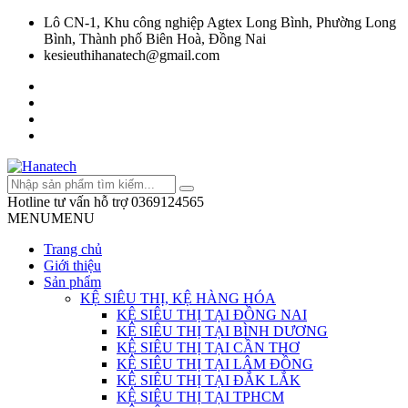
Lô CN-1, Khu công nghiệp Agtex Long Bình, Phường Long
Bình, Thành phố Biên Hoà, Đồng Nai
kesieuthihanatech@gmail.com
Hotline tư vấn hỗ trợ
0369124565
MENU
MENU
Trang chủ
Giới thiệu
Sản phẩm
KỆ SIÊU THỊ, KỆ HÀNG HÓA
KỆ SIÊU THỊ TẠI ĐỒNG NAI
KỆ SIÊU THỊ TẠI BÌNH DƯƠNG
KỆ SIÊU THỊ TẠI CẦN THƠ
KỆ SIÊU THỊ TẠI LÂM ĐỒNG
KỆ SIÊU THỊ TẠI ĐẮK LẮK
KỆ SIÊU THỊ TẠI TPHCM