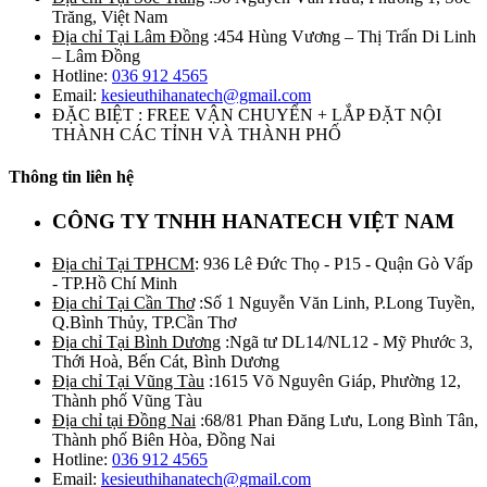
Trăng, Việt Nam
Địa chỉ Tại Lâm Đồng
:454 Hùng Vương – Thị Trấn Di Linh
– Lâm Đồng
Hotline:
036 912 4565
Email:
kesieuthihanatech@gmail.com
ĐẶC BIỆT : FREE VẬN CHUYỂN + LẮP ĐẶT NỘI
THÀNH CÁC TỈNH VÀ THÀNH PHỐ
Thông tin liên hệ
CÔNG TY TNHH HANATECH VIỆT NAM
Địa chỉ Tại TPHCM
: 936 Lê Đức Thọ - P15 - Quận Gò Vấp
- TP.Hồ Chí Minh
Địa chỉ Tại Cần Thơ
:Số 1 Nguyễn Văn Linh, P.Long Tuyền,
Q.Bình Thủy, TP.Cần Thơ
Địa chỉ Tại Bình Dương
:Ngã tư DL14/NL12 - Mỹ Phước 3,
Thới Hoà, Bến Cát, Bình Dương
Địa chỉ Tại Vũng Tàu
:1615 Võ Nguyên Giáp, Phường 12,
Thành phố Vũng Tàu
Địa chỉ tại Đồng Nai
:68/81 Phan Đăng Lưu, Long Bình Tân,
Thành phố Biên Hòa, Đồng Nai
Hotline:
036 912 4565
Email:
kesieuthihanatech@gmail.com