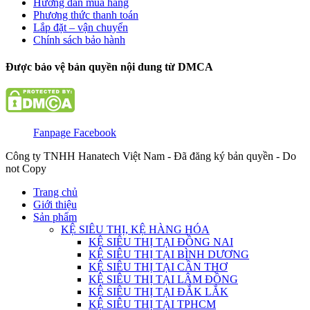
Hướng dẫn mua hàng
Phương thức thanh toán
Lắp đặt – vận chuyển
Chính sách bảo hành
Được bảo vệ bản quyền nội dung từ DMCA
Fanpage Facebook
Công ty TNHH Hanatech Việt Nam - Đã đăng ký bản quyền - Do
not Copy
Trang chủ
Giới thiệu
Sản phẩm
KỆ SIÊU THỊ, KỆ HÀNG HÓA
KỆ SIÊU THỊ TẠI ĐỒNG NAI
KỆ SIÊU THỊ TẠI BÌNH DƯƠNG
KỆ SIÊU THỊ TẠI CẦN THƠ
KỆ SIÊU THỊ TẠI LÂM ĐỒNG
KỆ SIÊU THỊ TẠI ĐẮK LẮK
KỆ SIÊU THỊ TẠI TPHCM