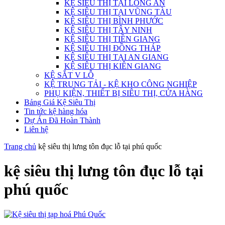
KỆ SIÊU THỊ TẠI LONG AN
KỆ SIÊU THỊ TẠI VŨNG TÀU
KỆ SIÊU THỊ BÌNH PHƯỚC
KỆ SIÊU THỊ TÂY NINH
KỆ SIÊU THỊ TIỀN GIANG
KỆ SIÊU THỊ ĐỒNG THÁP
KỆ SIÊU THỊ TẠI AN GIANG
KỆ SIÊU THỊ KIÊN GIANG
KỆ SẮT V LỖ
KỆ TRUNG TẢI - KỆ KHO CÔNG NGHIỆP
PHỤ KIỆN, THIẾT BỊ SIÊU THỊ, CỬA HÀNG
Bảng Giá Kệ Siêu Thị
Tin tức kệ hàng hóa
Dự Án Đã Hoàn Thành
Liên hệ
Trang chủ
kệ siêu thị lưng tôn đục lỗ tại phú quốc
kệ siêu thị lưng tôn đục lỗ tại
phú quốc